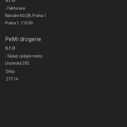
- Fakturace
Národní 60/28, Praha 1
Praha 1, 110 00
PeMi drogerie
s.r.o
- Sklad, výdejní místo
Lhotecká 292
Dřísy
277 14