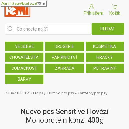
Administrace
Aktualizovat
75 ms
Přihlášení
Košík
VE SLEVĚ
DROGERIE
KOSMETIKA
CHOVATELSTVÍ
PAPÍRNICTVÍ
HRAČKY
DOMÁCNOST
ZAHRADA
POTRAVINY
BARVY
CHOVATELSTVÍ
»
Pro psy
»
Krmivo pro psy
»
Konzervy pro psy
Nuevo pes Sensitive Hovězí
Monoprotein konz. 400g