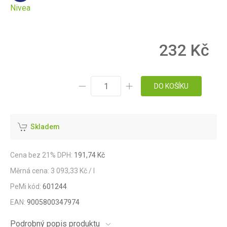
Nivea
232 Kč
DO KOŠÍKU
Skladem
Cena bez 21% DPH:
191,74 Kč
Měrná cena: 3 093,33 Kč / l
PeMi kód:
601244
EAN:
9005800347974
Podrobný popis produktu