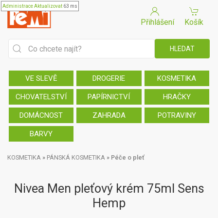
Administrace
Aktualizovat
63 ms
Přihlášení
Košík
VE SLEVĚ
DROGERIE
KOSMETIKA
CHOVATELSTVÍ
PAPÍRNICTVÍ
HRAČKY
DOMÁCNOST
ZAHRADA
POTRAVINY
BARVY
KOSMETIKA
»
PÁNSKÁ KOSMETIKA
»
Péče o pleť
Nivea Men pleťový krém 75ml Sens
Hemp