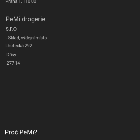
Praha 1, 110 00
PeMi drogerie
s.r.o
- Sklad, výdejní místo
Lhotecká 292
Dřísy
277 14
Proč PeMi?