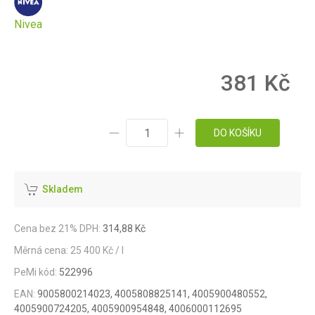
Nivea
381 Kč
DO KOŠÍKU
Skladem
Cena bez 21% DPH:
314,88 Kč
Měrná cena: 25 400 Kč / l
PeMi kód:
522996
EAN:
9005800214023, 4005808825141, 4005900480552,
4005900724205, 4005900954848, 4006000112695