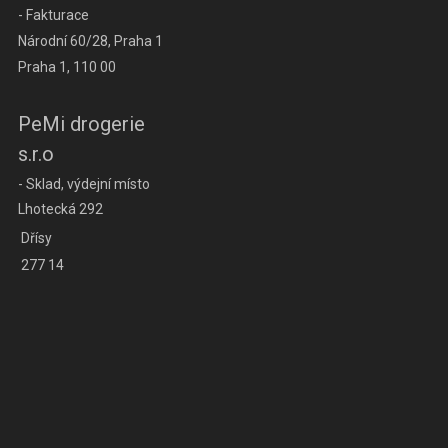
- Fakturace
Národní 60/28, Praha 1
Praha 1, 110 00
PeMi drogerie
s.r.o
- Sklad, výdejní místo
Lhotecká 292
Dřísy
277 14