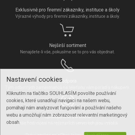
Exklusivně pro firemní zákazníky, instituce a školy
Výrazné výhody pro firemní zákazníky, instituce a školy.
Nejširší sortiment
Nenajdete-li vše, pokusíme se to pro vás objednat.
Nastavení cookies
Podpora
Tým odborných zaměstnanců na telefonu vám poradí s nákupem.
Kliknutím na tlačítko SOUHLASÍM povolíte používání
cookies, které usnadňují navigaci na našem webu,
pomáhají nám analyzovat fungování a používání našeho
webu a umožňují nám zobrazovat relevantní marketingový
Spokojenost zaručena
obsah.
Naše hodnocení na recenzních serverech jsou vysoká.