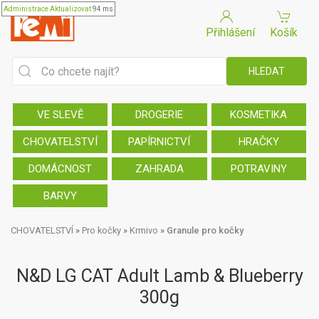
Administrace
Aktualizovat
94 ms
Přihlášení
Košík
VE SLEVĚ
DROGERIE
KOSMETIKA
CHOVATELSTVÍ
PAPÍRNICTVÍ
HRAČKY
DOMÁCNOST
ZAHRADA
POTRAVINY
BARVY
CHOVATELSTVÍ
»
Pro kočky
»
Krmivo
»
Granule pro kočky
N&D LG CAT Adult Lamb & Blueberry
300g