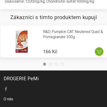
Glukosamin 1200mg/kg; Chondroitin sulfát 900mg/kg.
Zákazníci s tímto produktem kupují
N&D Pumpkin CAT Neutered Quail &
Pomegranate 300g
166 Kč
DROGERIE PeMi
O nás