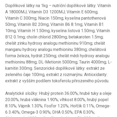
Doplňkové látky na 1kg – nutriční doplňkové látky: Vitamín
A 18000MJ; Vitamín D3 1200MJ; Vitamín E 600mg;
Vitamín C 300mg; Niacin 150mg; kyselina pantothenová
50mg; Vitamín B2 20mg; Vitamín B6 8.1mg; Vitamín B1
10mg; Vitamín H 1.50mg; kyselina listová 1.50mg; Vitamín
B12 0.1mg; cholin chlorid 2800mg; betakaroten 1.5mg;
chelát zinku hydroxy analogu methioninu 910mg; chelát
manganu hydroxy analogu methioninu 380mg; chelátová
forma železa, hydrát 250mg; chelát mědi hydroxy analogu
methioninu 88mg; DL-Metionin 5000mg; Taurin 4000mg; L-
karnitin 300mg. Senzorické doplňkové látky: extrakt ze
zeleného čaje 100mg, extrakt z rozmarýnu. Antioxidanty:
extrakt z vyšším podílem tokoferolu přirozeného původu.
Analytické složky: Hrubý protein 36.00%; hrubé tuky a oleje
20.00%; hrubá vláknina 1.90%; vlhkost 8.00%, hrubý popel
8.10%; Vápník 1.30%; Fosfor 1.20%; Hořčík 0.11%, Omega-
6 3.40%; Omega-3 0.90%; DHA 0.50%; EPA 0.30%;