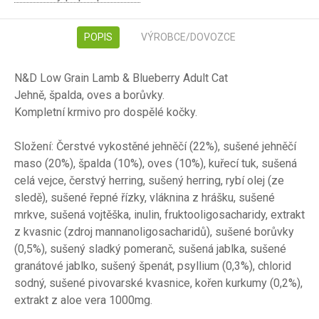
POPIS
VÝROBCE/DOVOZCE
N&D Low Grain Lamb & Blueberry Adult Cat
Jehně, špalda, oves a borůvky.
Kompletní krmivo pro dospělé kočky.
Složení: Čerstvé vykostěné jehněčí (22%), sušené jehněčí
maso (20%), špalda (10%), oves (10%), kuřecí tuk, sušená
celá vejce, čerstvý herring, sušený herring, rybí olej (ze
sledě), sušené řepné řízky, vláknina z hrášku, sušené
mrkve, sušená vojtěška, inulin, fruktooligosacharidy, extrakt
z kvasnic (zdroj mannanoligosacharidů), sušené borůvky
(0,5%), sušený sladký pomeranč, sušená jablka, sušené
granátové jablko, sušený špenát, psyllium (0,3%), chlorid
sodný, sušené pivovarské kvasnice, kořen kurkumy (0,2%),
extrakt z aloe vera 1000mg.