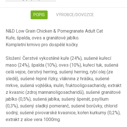
POPIS
VÝROBCE/DOVOZCE
N&D Low Grain Chicken & Pomegranate Adult Cat
Kuře, špalda, oves a granátové jablko.
Kompletní krmivo pro dospělé kočky.
Složení: Čerstvé vykostěné kuře (24%), sušené kuřecí
maso (24%), špalda (10%), oves (10%), kuřecí tuk, sušená
celá vejce, čerstvý herring, sušený herring, rybí olej (ze
sledě), sušené řepné řízky, vláknina z hrášku, sušené
mrkve, sušená vojtěška, inulin, fruktooligosacharidy, extrakt
z kvasnic (zdroj mannanoligosacharidů), sušené granátové
jablko (0,5%), sušená jablka, sušený špenát, psyllium
(0,3%), sušený sladký pomeranč, sušené borůvky, chlorid
sodný, sušené pivovarské kvasnice, kořen kurkumy (0,2%),
extrakt z aloe vera 1000mg.