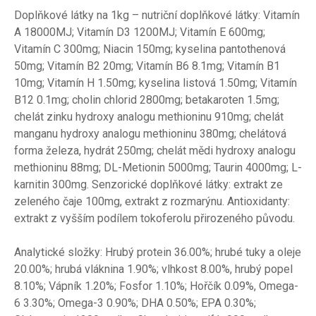
Doplňkové látky na 1kg – nutriční doplňkové látky: Vitamín
A 18000MJ; Vitamín D3 1200MJ; Vitamín E 600mg;
Vitamín C 300mg; Niacin 150mg; kyselina pantothenová
50mg; Vitamín B2 20mg; Vitamín B6 8.1mg; Vitamín B1
10mg; Vitamín H 1.50mg; kyselina listová 1.50mg; Vitamín
B12 0.1mg; cholin chlorid 2800mg; betakaroten 1.5mg;
chelát zinku hydroxy analogu methioninu 910mg; chelát
manganu hydroxy analogu methioninu 380mg; chelátová
forma železa, hydrát 250mg; chelát mědi hydroxy analogu
methioninu 88mg; DL-Metionin 5000mg; Taurin 4000mg; L-
karnitin 300mg. Senzorické doplňkové látky: extrakt ze
zeleného čaje 100mg, extrakt z rozmarýnu. Antioxidanty:
extrakt z vyšším podílem tokoferolu přirozeného původu.
Analytické složky: Hrubý protein 36.00%; hrubé tuky a oleje
20.00%; hrubá vláknina 1.90%; vlhkost 8.00%, hrubý popel
8.10%; Vápník 1.20%; Fosfor 1.10%; Hořčík 0.09%, Omega-
6 3.30%; Omega-3 0.90%; DHA 0.50%; EPA 0.30%;