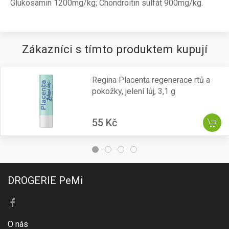
Glukosamin 1200mg/kg; Chondroitin sulfát 900mg/kg.
Zákazníci s tímto produktem kupují
Regina Placenta regenerace rtů a
pokožky, jelení lůj, 3,1 g
55 Kč
DROGERIE PeMi
O nás