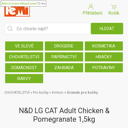
Administrace
Aktualizovat
72 ms
Přihlášení
Košík
VE SLEVĚ
DROGERIE
KOSMETIKA
CHOVATELSTVÍ
PAPÍRNICTVÍ
HRAČKY
DOMÁCNOST
ZAHRADA
POTRAVINY
BARVY
CHOVATELSTVÍ
»
Pro kočky
»
Krmivo
»
Granule pro kočky
N&D LG CAT Adult Chicken &
Pomegranate 1,5kg