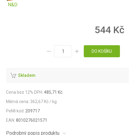
N&D
544 Kč
DO KOŠÍKU
Skladem
Cena bez 12% DPH:
485,71 Kč
Měrná cena: 362,67 Kč / kg
PeMi kód:
209717
EAN:
8010276021571
Podrobný popis produktu