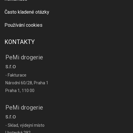
Často kladené otázky
Používání cookies
KONTAKTY
PeMi drogerie
s.r.o
- Fakturace
Národní 60/28, Praha 1
Praha 1, 110 00
PeMi drogerie
s.r.o
- Sklad, výdejní místo
Lhotecká 292