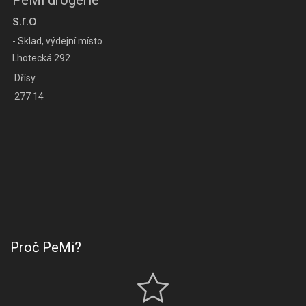
PeMi drogerie
s.r.o
- Sklad, výdejní místo
Lhotecká 292
Dřísy
277 14
Proč PeMi?