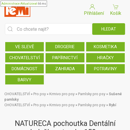
Administrace
Aktualizovat
66 ms
Přihlášení
Košík
VE SLEVĚ
DROGERIE
KOSMETIKA
CHOVATELSTVÍ
PAPÍRNICTVÍ
HRAČKY
DOMÁCNOST
ZAHRADA
POTRAVINY
BARVY
CHOVATELSTVÍ
»
Pro psy
»
Krmivo pro psy
»
Pamlsky pro psy
»
Sušené
pamlsky
CHOVATELSTVÍ
»
Pro psy
»
Krmivo pro psy
»
Pamlsky pro psy
»
Rybí
NATURECA pochoutka Dentální