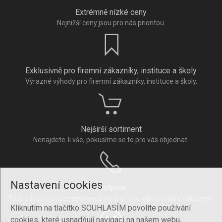
Extrémně nízké ceny
Nejnižší ceny jsou pro nás prioritou.
Exklusivně pro firemní zákazníky, instituce a školy
Výrazné výhody pro firemní zákazníky, instituce a školy.
Nejširší sortiment
Nenajdete-li vše, pokusíme se to pro vás objednat.
Nastavení cookies
Podpora
Tým odborných zaměstnanců na telefonu vám poradí s nákupem.
Kliknutím na tlačítko SOUHLASÍM povolíte používání
cookies, které usnadňují navigaci na našem webu,