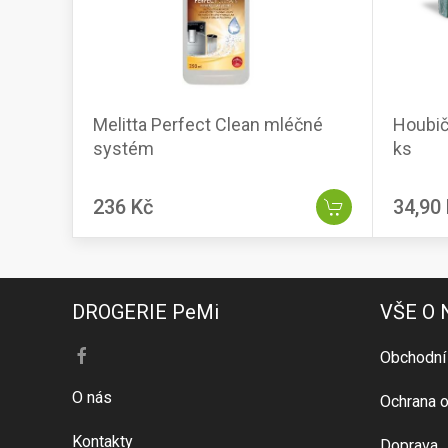
Melitta Perfect Clean mléčné
Houbič
systém
ks
236 Kč
34,90
DROGERIE PeMi
VŠE O
Obchodní
O nás
Ochrana o
Kontakty
Doprava