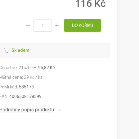
116 Kč
DO KOŠÍKU
Skladem
Cena bez 21% DPH:
95,87 Kč
Měrná cena: 29 Kč / ks.
PeMi kód:
585173
EAN:
4006508178599
Podrobný popis produktu