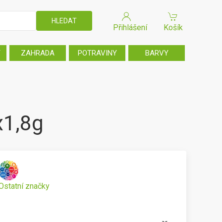
Přihlášení
Košík
T
ZAHRADA
POTRAVINY
BARVY
x1,8g
Ostatní značky