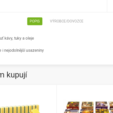
POPIS
VÝROBCE/DOVOZCE
uť kávy, tuky a oleje
 i nejodolnější usazeniny
m kupují