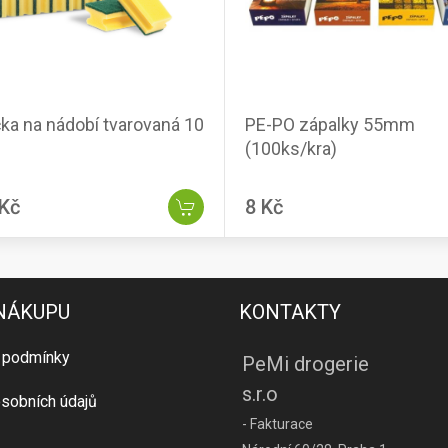
ka na nádobí tvarovaná 10
PE-PO zápalky 55mm
(100ks/kra)
 Kč
8 Kč
 NÁKUPU
KONTAKTY
 podmínky
PeMi drogerie
s.r.o
sobních údajů
- Fakturace