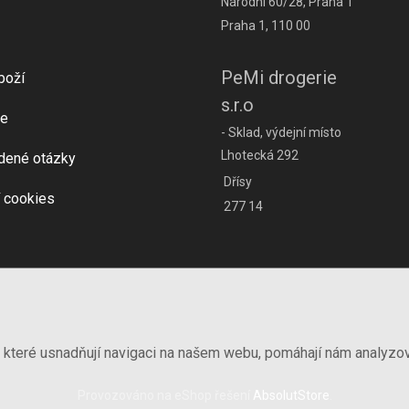
Národní 60/28, Praha 1
Praha 1, 110 00
PeMi drogerie
boží
s.r.o
e
- Sklad, výdejní místo
Lhotecká 292
dené otázky
Dřísy
 cookies
277 14
, které usnadňují navigaci na našem webu, pomáhají nám analyzo
Provozováno na eShop řešení
AbsolutStore
.