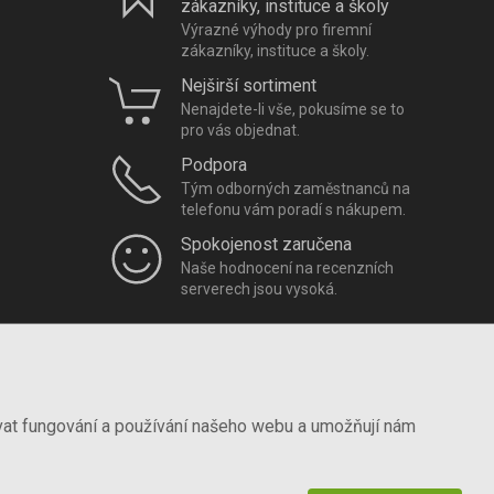
zákazníky, instituce a školy
Výrazné výhody pro firemní
zákazníky, instituce a školy.
Nejširší sortiment
Nenajdete-li vše, pokusíme se to
pro vás objednat.
Podpora
Tým odborných zaměstnanců na
telefonu vám poradí s nákupem.
Spokojenost zaručena
Naše hodnocení na recenzních
serverech jsou vysoká.
vat fungování a používání našeho webu a umožňují nám