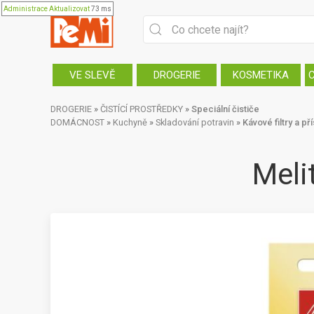
Administrace
Aktualizovat
73 ms
VE SLEVĚ
DROGERIE
KOSMETIKA
DROGERIE
»
ČISTÍCÍ PROSTŘEDKY
»
Speciální čističe
DOMÁCNOST
»
Kuchyně
»
Skladování potravin
»
Kávové filtry a př
Meli