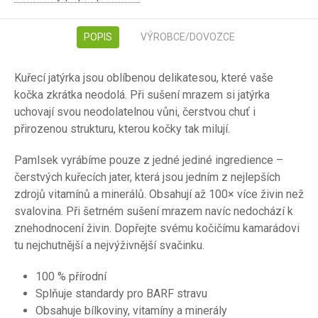
POPIS
VÝROBCE/DOVOZCE
Kuřecí jatýrka jsou oblíbenou delikatesou, které vaše
kočka zkrátka neodolá. Při sušení mrazem si jatýrka
uchovají svou neodolatelnou vůni, čerstvou chuť i
přirozenou strukturu, kterou kočky tak milují.
Pamlsek vyrábíme pouze z jedné jediné ingredience –
čerstvých kuřecích jater, která jsou jedním z nejlepších
zdrojů vitamínů a minerálů. Obsahují až 100× více živin než
svalovina. Při šetrném sušení mrazem navíc nedochází k
znehodnocení živin. Dopřejte svému kočičímu kamarádovi
tu nejchutnější a nejvýživnější svačinku.
100 % přírodní
Splňuje standardy pro BARF stravu
Obsahuje bílkoviny, vitamíny a minerály