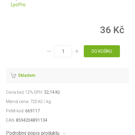
LyoPro
36 Kč
DO KOŠÍKU
Skladem
Cena bez 12% DPH:
32,14 Kč
Měrná cena: 720 Kč / kg
PeMi kód:
669117
EAN:
8594204891134
Podrobný popis produktu