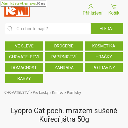
Administrace
Aktualizovat
93 ms
Přihlášení
Košík
VE SLEVĚ
DROGERIE
KOSMETIKA
CHOVATELSTVÍ
PAPÍRNICTVÍ
HRAČKY
DOMÁCNOST
ZAHRADA
POTRAVINY
BARVY
CHOVATELSTVÍ
»
Pro kočky
»
Krmivo
»
Pamlsky
Lyopro Cat poch. mrazem sušené
Kuřecí játra 50g