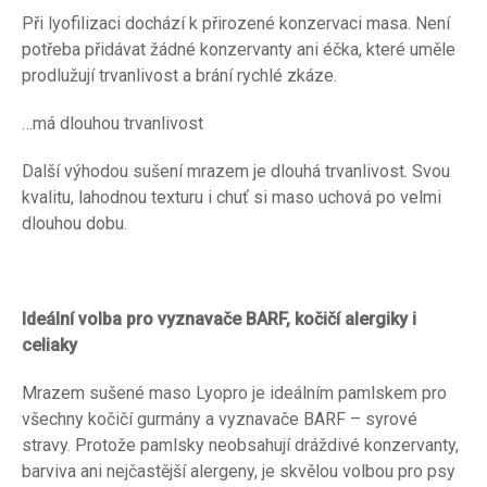
Při lyofilizaci dochází k přirozené konzervaci masa. Není
potřeba přidávat žádné konzervanty ani éčka, které uměle
prodlužují trvanlivost a brání rychlé zkáze.
…má dlouhou trvanlivost
Další výhodou sušení mrazem je dlouhá trvanlivost. Svou
kvalitu, lahodnou texturu i chuť si maso uchová po velmi
dlouhou dobu.
Ideální volba pro vyznavače BARF, kočičí alergiky i
celiaky
Mrazem sušené maso Lyopro je ideálním pamlskem pro
všechny kočičí gurmány a vyznavače BARF – syrové
stravy. Protože pamlsky neobsahují dráždivé konzervanty,
barviva ani nejčastější alergeny, je skvělou volbou pro psy