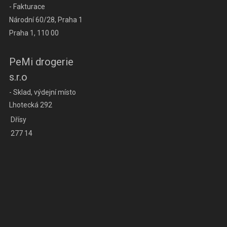
- Fakturace
Národní 60/28, Praha 1
Praha 1, 110 00
PeMi drogerie
s.r.o
- Sklad, výdejní místo
Lhotecká 292
Dřísy
277 14