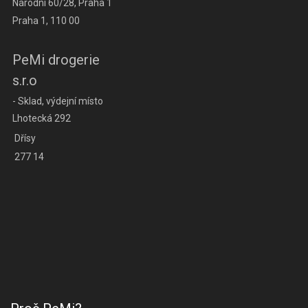
Národní 60/28, Praha 1
Praha 1, 110 00
PeMi drogerie
s.r.o
- Sklad, výdejní místo
Lhotecká 292
Dřísy
277 14