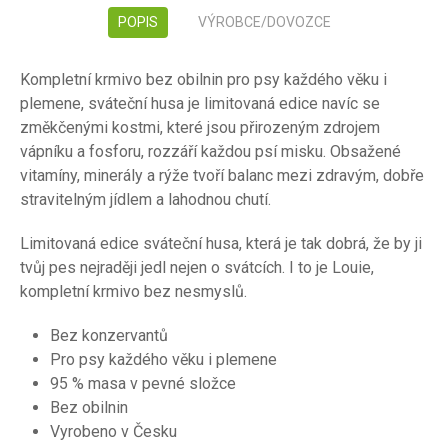
POPIS
VÝROBCE/DOVOZCE
Kompletní krmivo bez obilnin pro psy každého věku i
plemene, sváteční husa je limitovaná edice navíc se
změkčenými kostmi, které jsou přirozeným zdrojem
vápníku a fosforu, rozzáří každou psí misku. Obsažené
vitamíny, minerály a rýže tvoří balanc mezi zdravým, dobře
stravitelným jídlem a lahodnou chutí.
Limitovaná edice sváteční husa, která je tak dobrá, že by ji
tvůj pes nejraději jedl nejen o svátcích. I to je Louie,
kompletní krmivo bez nesmyslů.
Bez konzervantů
Pro psy každého věku i plemene
95 % masa v pevné složce
Bez obilnin
Vyrobeno v Česku