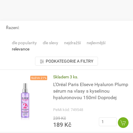
Řazení:
dle popularity
dle slevy
nejdražší
nejlevnější
relevance
PODKATEGORIE A FILTRY
Skladem 3 ks.
SLEVA 21%
L’Oréal Paris Elseve Hyaluron Plump
sérum na vlasy s kyselinou
hyaluronovou 150ml Doprodej
PeMi kód: 749548
239 Kč
189 Kč