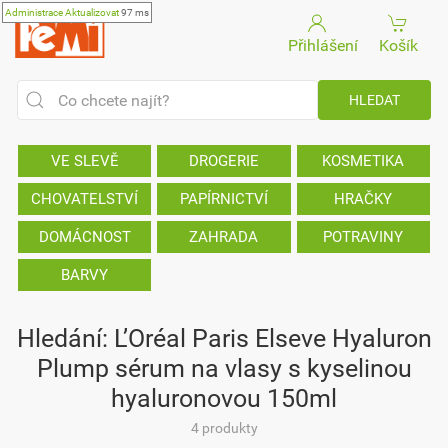
Administrace
Aktualizovat
97 ms
Přihlášení
Košík
VE SLEVĚ
DROGERIE
KOSMETIKA
CHOVATELSTVÍ
PAPÍRNICTVÍ
HRAČKY
DOMÁCNOST
ZAHRADA
POTRAVINY
BARVY
Hledání: L’Oréal Paris Elseve Hyaluron
Plump sérum na vlasy s kyselinou
hyaluronovou 150ml
4 produkty