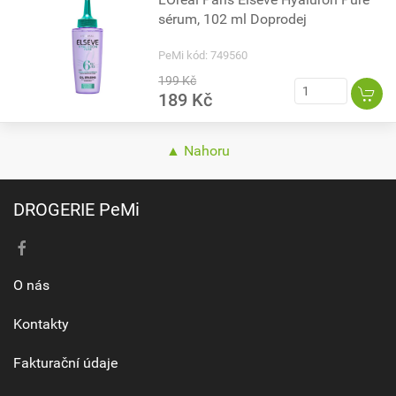
sérum, 102 ml Doprodej
PeMi kód: 749560
199 Kč
189 Kč
▲ Nahoru
DROGERIE PeMi
O nás
Kontakty
Fakturační údaje