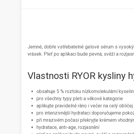
Jemné, dobře vstřebatelné gelové sérum s vysokým 
vrásek. Pleť po aplikaci bude pevná, svěží a rozjas
Vlastnosti RYOR kysliny h
obsahuje 5 % roztoku nízkomolekulární kyseli
pro všechny typy pleti a věkové kategorie
aplikujte pravidelně ráno i večer na celý obličej
pro intenzivnější hydrataci doporučujeme pokož
při mrazivém počasí překryjte krémem vhodn
hydratace, anti-age, rozjasnění