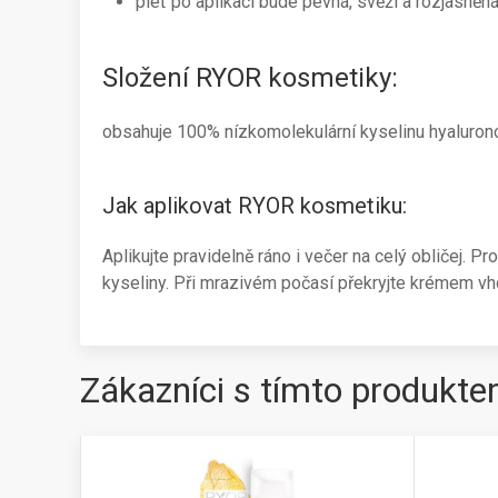
pleť po aplikaci bude pevná, svěží a rozjasněn
Složení RYOR kosmetiky:
obsahuje 100% nízkomolekulární kyselinu hyaluro
Jak aplikovat RYOR kosmetiku:
Aplikujte pravidelně ráno i večer na celý obličej. 
kyseliny. Při mrazivém počasí překryjte krémem 
Zákazníci s tímto produkte