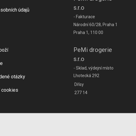
s.r.o
sobních údajů
- Fakturace
Národní 60/28, Praha 1
Praha 1, 110 00
PeMi drogerie
boží
s.r.o
e
- Sklad, výdejní místo
Lhotecká 292
dené otázky
Dřísy
 cookies
277 14