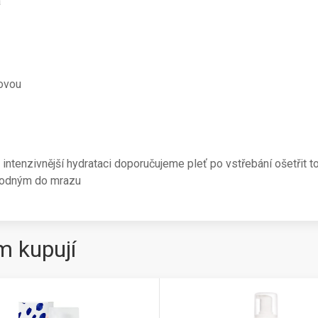
á
novou
Pro intenzivnější hydrataci doporučujeme pleť po vstřebání ošetřit
vhodným do mrazu
m kupují