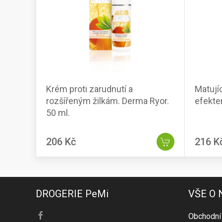
Krém proti zarudnutí a
Matují
rozšířeným žilkám. Derma Ryor.
efekte
50 ml.
206 Kč
216 K
DROGERIE PeMi
VŠE O
Obchodní