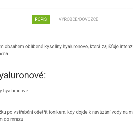
POPIS
VÝROBCE/DOVOZCE
obsahem oblíbené kyseliny hyaluronové, která zajišťuje intenzi
něná.
yaluronové:
ny hyaluronové
ku po vstřebání ošetřit tonikem, kdy dojde k navázání vody na m
ým do mrazu