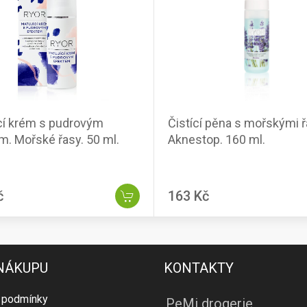
cí krém s pudrovým
Čistící pěna s mořskými 
m. Mořské řasy. 50 ml.
Aknestop. 160 ml.
č
163 Kč
 NÁKUPU
KONTAKTY
 podmínky
PeMi drogerie