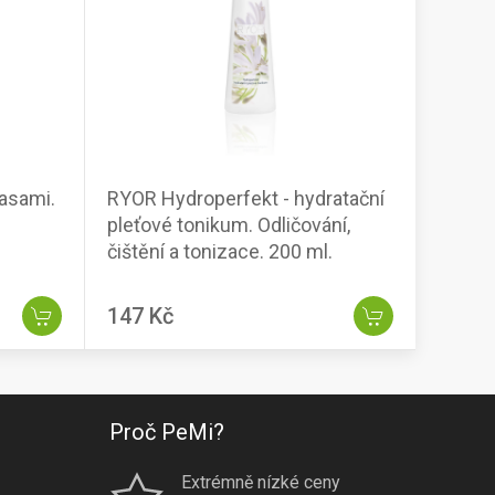
řasami.
RYOR Hydroperfekt - hydratační
pleťové tonikum. Odličování,
čištění a tonizace. 200 ml.
147 Kč
Proč PeMi?
Extrémně nízké ceny