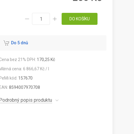
DO KOŠÍKU
Do 5 dnů
Cena bez 21% DPH:
170,25 Kč
Měrná cena: 6 866,67 Kč / l
PeMi kód:
157670
EAN:
8594007970708
Podrobný popis produktu