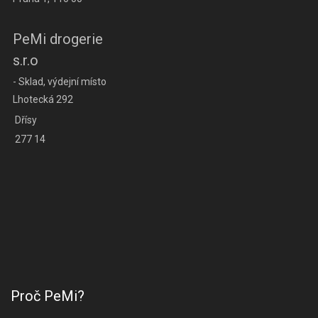
PeMi drogerie
s.r.o
- Sklad, výdejní místo
Lhotecká 292
Dřísy
277 14
Proč PeMi?