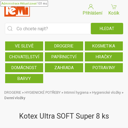
Administrace
Aktualizovat
101 ms
Přihlášení
Košík
VE SLEVĚ
DROGERIE
KOSMETIKA
CHOVATELSTVÍ
PAPÍRNICTVÍ
HRAČKY
DOMÁCNOST
ZAHRADA
POTRAVINY
BARVY
DROGERIE
»
HYGIENICKÉ POTŘEBY
»
Intimní hygiena
»
Hygienické vložky
»
Denní vložky
Kotex Ultra SOFT Super 8 ks