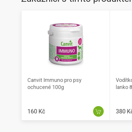
Canvit Immuno pro psy
Vodítk
ochucené 100g
lanko 
160 Kč
380 K