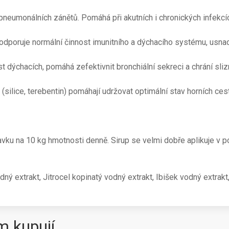
pneumonálních zánětů. Pomáhá při akutních i chronických infekcí
odporuje normální činnost imunitního a dýchacího systému, usnad
t dýchacích, pomáhá zefektivnit bronchiální sekreci a chrání sliz
(silice, terebentin) pomáhají udržovat optimální stav horních ces
ravku na 10 kg hmotnosti denně. Sirup se velmi dobře aplikuje v p
dný extrakt, Jitrocel kopinatý vodný extrakt, Ibišek vodný extrakt
m kupují