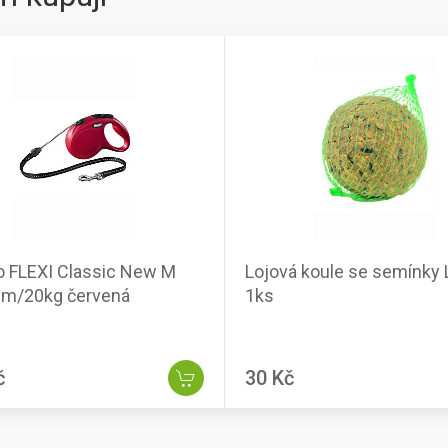
o FLEXI Classic New M
Lojová koule se semínky 
8m/20kg červená
1ks
č
30 Kč