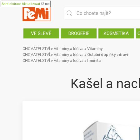
Administrace
Aktualizovat
67 ms
VE SLEVĚ
DROGERIE
KOSMETIKA
CHOVATELSTVÍ
»
Vitamíny a léčiva
»
Vitamíny
CHOVATELSTVÍ
»
Vitamíny a léčiva
»
Ostatní doplňky zdraví
CHOVATELSTVÍ
»
Vitamíny a léčiva
»
Imunita
Kašel a nac