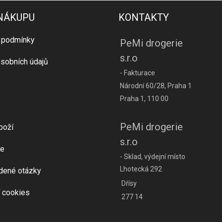
 NÁKUPU
KONTAKTY
 podmínky
PeMi drogerie
s.r.o
sobních údajů
- Fakturace
Národní 60/28, Praha 1
Praha 1, 110 00
PeMi drogerie
boží
s.r.o
e
- Sklad, výdejní místo
Lhotecká 292
dené otázky
Dřísy
 cookies
277 14