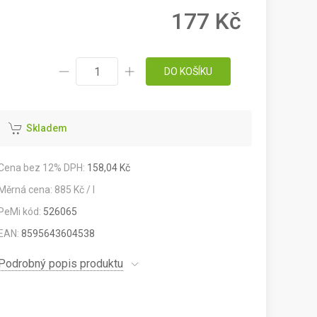
177 Kč
DO KOŠÍKU
Skladem
Cena bez 12% DPH:
158,04 Kč
Měrná cena: 885 Kč / l
PeMi kód:
526065
EAN:
8595643604538
Podrobný popis produktu