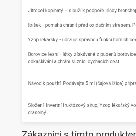
Jitrocel kopinatý – slouží k podpoře léčby broncho
Ibišek - pomáhá chránit před oxidačním stresem. P
Yzop lékařský - udržuje správnou funkci horních ces
Borovice lesní - látky získávané z pupenů borovice 
odkašlávání a chrání sliznici dýchacích cest.
Návod k použití: Podávejte 5 ml (čajová lžíce) příp
Složení: Invertní fruktózový sirup, Yzop lékařský vo
draselný
Zákazníci s tímto produkte