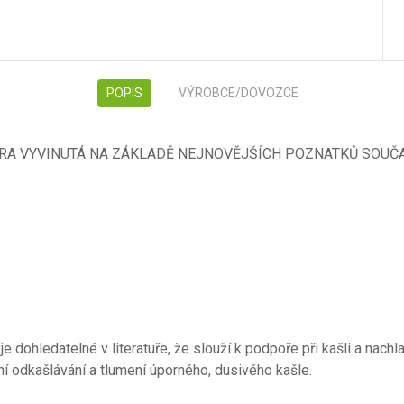
POPIS
VÝROBCE/DOVOZCE
TURA VYVINUTÁ NA ZÁKLADĚ NEJNOVĚJŠÍCH POZNATKŮ SOU
 dohledatelné v literatuře, že slouží k podpoře při kašli a nachl
ění odkašlávání a tlumení úporného, dusivého kašle.