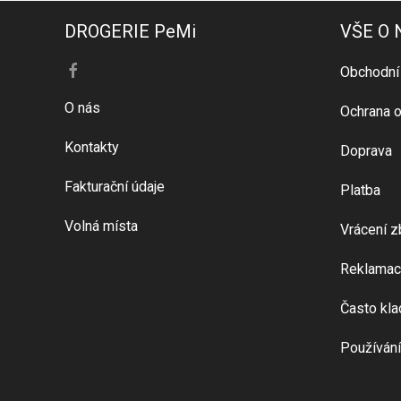
DROGERIE PeMi
VŠE O
Obchodní
O nás
Ochrana o
Kontakty
Doprava
Fakturační údaje
Platba
Volná místa
Vrácení z
Reklamac
Často kla
Používání