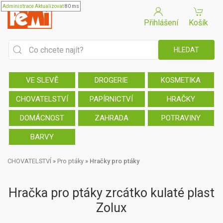
Administrace
Aktualizovat
80 ms
Přihlášení
Košík
VE SLEVĚ
DROGERIE
KOSMETIKA
CHOVATELSTVÍ
PAPÍRNICTVÍ
HRAČKY
DOMÁCNOST
ZAHRADA
POTRAVINY
BARVY
CHOVATELSTVÍ
»
Pro ptáky
»
Hračky pro ptáky
Hračka pro ptáky zrcátko kulaté plast
Zolux