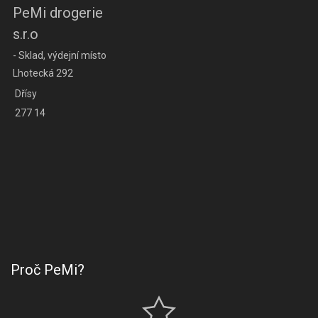
PeMi drogerie
s.r.o
- Sklad, výdejní místo
Lhotecká 292
Dřísy
277 14
Proč PeMi?