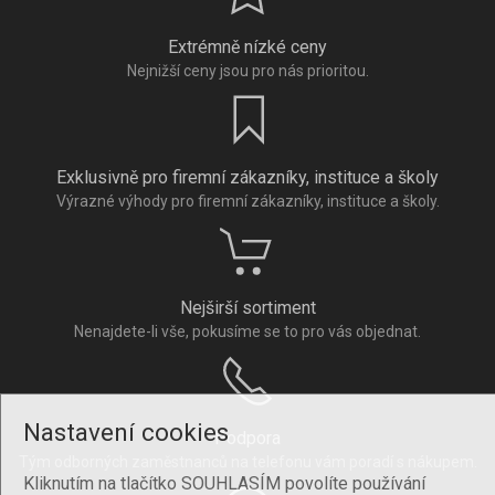
Extrémně nízké ceny
Nejnižší ceny jsou pro nás prioritou.
Exklusivně pro firemní zákazníky, instituce a školy
Výrazné výhody pro firemní zákazníky, instituce a školy.
Nejširší sortiment
Nenajdete-li vše, pokusíme se to pro vás objednat.
Nastavení cookies
Podpora
Tým odborných zaměstnanců na telefonu vám poradí s nákupem.
Kliknutím na tlačítko SOUHLASÍM povolíte používání