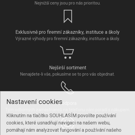
Nejnižší ceny jsou pro nás prioritou.
Exklusivně pro firemní zákazníky, instituce a školy
Výrazné výhody pro firemní zákazníky, instituce a školy.
Nejširší sortiment
Nenajdete-li vše, pokusíme se to pro vás objednat.
Nastavení cookies
Podpora
Tým odborných zaměstnanců na telefonu vám poradí s nákupem.
Kliknutím na tlačítko SOUHLASÍM povolíte používání
cookies, které usnadňují navigaci na našem webu,
pomáhají nám analyzovat fungování a používání našeho