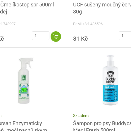
UGF sušený moučný čer
 Čmelíkostop spr 500ml
80g
dej
PeMi kód: 486596
d: 748997
Kč
81 Kč
Skladem
m
Šampon pro psy Buddyc
rsan Enzymatický
Medi Fresh 500ml
aň. moči,pachů,skvrn