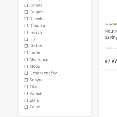
Canina
Colgate
Detecha
Sklade
Důbrava
Neutra
Frosch
bavln
HG
Kittfort
PeMi kó
Larrin
Menforsan
82 K
Motip
Ostatní značky
Sanytol
Trixie
Vanish
Ziaja
Zolux