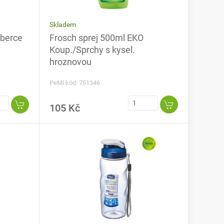
Skladem
berce
Frosch sprej 500ml EKO
Koup./Sprchy s kysel.
hroznovou
PeMi kód: 751346
105 Kč