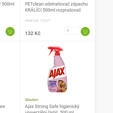
v 500ml
PETclean odstraňovač zápachu
KRÁLÍCI 500ml rozprašovač
PeMi kód: 710371
132 Kč
Skladem
are
Ajax Strong Safe higienický
univerzální čistič, 500 ml