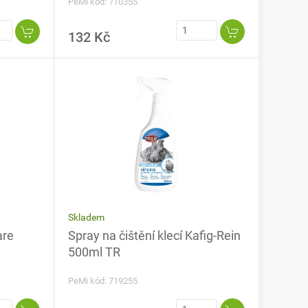
PeMi kód: 710355
132 Kč
Skladem
are
Spray na čištění klecí Kafig-Rein
500ml TR
PeMi kód: 719255