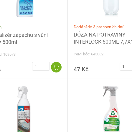
Dodání do 3 pracovních dnů
m
DÓZA NA POTRAVINY
lizér zápachu s vůní
INTERLOCK 500ML 7,7X
y 500ml
PeMi kód: 645062
d: 109573
č
47 Kč