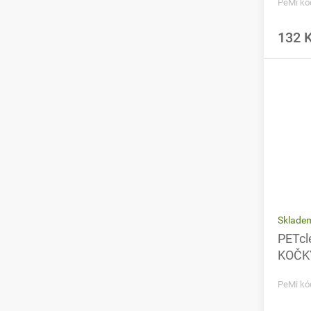
PeMi kó
132 
Sklade
PETcl
KOČKY
PeMi kó