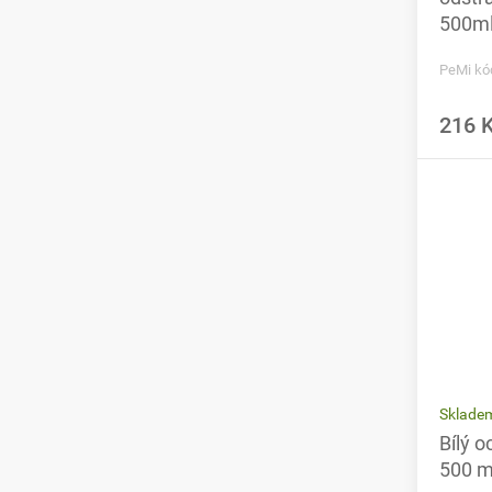
500m
PeMi kó
216 
Sklade
Bílý 
500 m