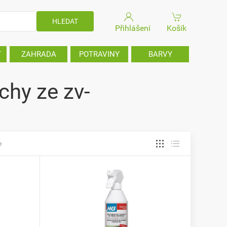
Přihlášení
Košík
T
ZAHRADA
POTRAVINY
BARVY
hy ze zv-
e