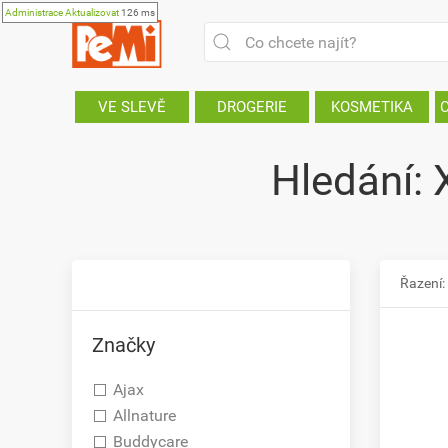
Administrace
Aktualizovat
126 ms
VE SLEVĚ
DROGERIE
KOSMETIKA
Hledání:
Řazení:
Značky
Ajax
Allnature
Buddycare