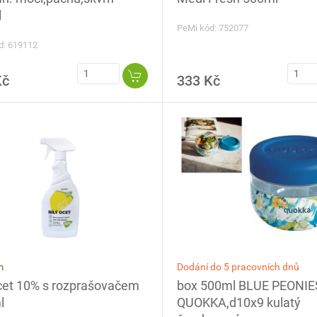
l
PeMi kód: 752077
d: 619112
Kč
333 Kč
Dodání do 5 pracovních dnů
m
box 500ml BLUE PEONIE
ocet 10% s rozprašovačem
QUOKKA,d10x9 kulatý
l