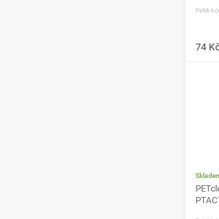
PeMi kó
74 K
Sklade
PETcl
PTACT