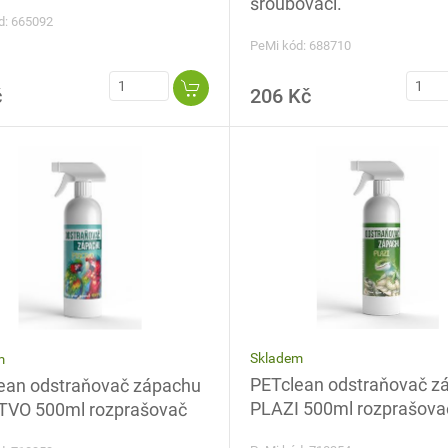
šroubovací.
d: 665092
PeMi kód: 688710
č
206 Kč
Skladem
m
PETclean odstraňovač z
ean odstraňovač zápachu
PLAZI 500ml rozprašova
VO 500ml rozprašovač