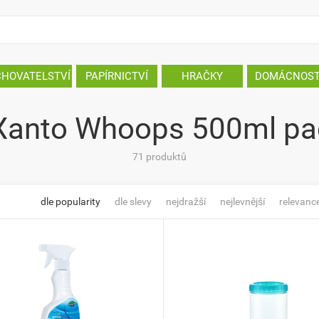
CHOVATELSTVÍ
PAPÍRNICTVÍ
HRAČKY
DOMÁCNOS
 Xanto Whoops 500ml pac
71 produktů
dle popularity
dle slevy
nejdražší
nejlevnější
relevanc