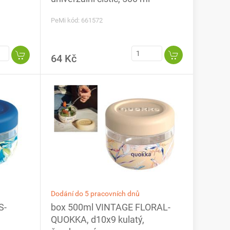
PeMi kód: 661572
64 Kč
Dodání do 5 pracovních dnů
S-
box 500ml VINTAGE FLORAL-
QUOKKA, d10x9 kulatý,