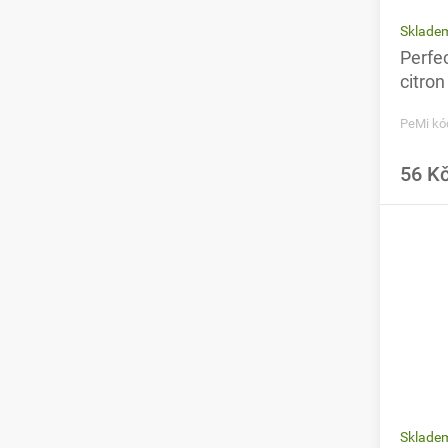
Sklade
Perfe
citron
PeMi kó
56 K
Skladem