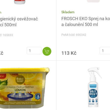
Skladem
m
FROSCH EKO Sprej na ko
gienický osvěžovač
a čalounění 500 ml
cí 500ml
PeMi kód: 690342
d: 165693
Kč
113 Kč