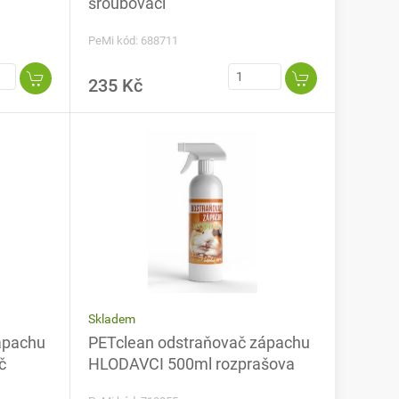
šroubovací
PeMi kód: 688711
235 Kč
Skladem
ápachu
PETclean odstraňovač zápachu
č
HLODAVCI 500ml rozprašova