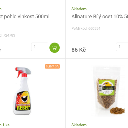
Skladem
m
Allnature Bílý ocet 10% 
ct pohlc.vlhkost 500ml
PeMi kód: 660554
d: 724783
č
86 Kč
SLEVA 3%
Skladem
 1 ks.