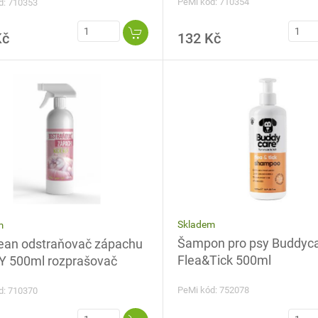
PeMi kód: 710354
d: 710353
Kč
132 Kč
Skladem
m
Šampon pro psy Buddyc
ean odstraňovač zápachu
Flea&Tick 500ml
 500ml rozprašovač
PeMi kód: 752078
d: 710370