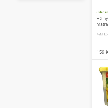
Sklade
HG hy
matra
PeMi kó
159 