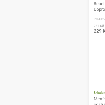
Rebel
Dopro
PeMi kó
237 Kč
229 
Sklade
Menfo
odstr