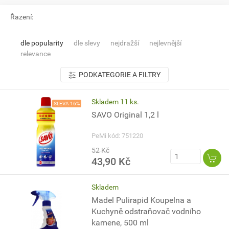
Řazení:
dle popularity
dle slevy
nejdražší
nejlevnější
relevance
PODKATEGORIE A FILTRY
Skladem 11 ks.
SLEVA 16%
SAVO Original 1,2 l
PeMi kód: 751220
52 Kč
43,90 Kč
Skladem
Madel Pulirapid Koupelna a
Kuchyně odstraňovač vodního
kamene, 500 ml