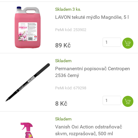
Skladem 3 ks.
LAVON tekuté mýdlo Magnólie, 5 l
PeMi kód: 253902
89 Kč
Skladem
Permanentní popisovač Centropen
2536 černý
PeMi kód: 679298
8 Kč
Skladem
Vanish Oxi Action odstraňovač
skvrn, rozprašovač, 500 ml