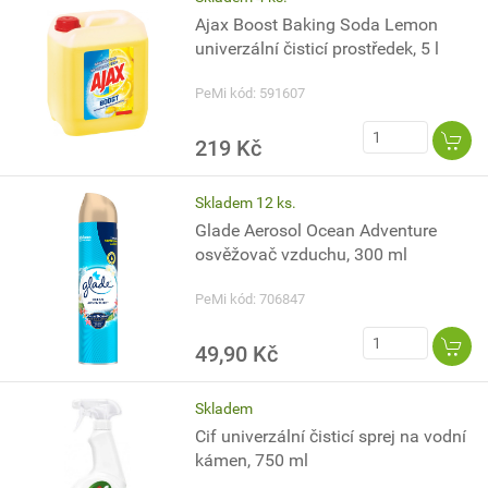
Ajax Boost Baking Soda Lemon
univerzální čisticí prostředek, 5 l
PeMi kód: 591607
219 Kč
Skladem 12 ks.
Glade Aerosol Ocean Adventure
osvěžovač vzduchu, 300 ml
PeMi kód: 706847
49,90 Kč
Skladem
Cif univerzální čisticí sprej na vodní
kámen, 750 ml