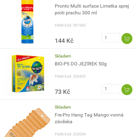
Pronto Multi surface Limetka sprej
proti prachu 300 ml
PeMi kód: 397385
144 Kč
Skladem
BIO-P5 DO JEZÍREK 50g
PeMi kód: 520405
73 Kč
Skladem
Fre-Pro Hang Tag Mango vonná
závěska
PeMi kód: 253054