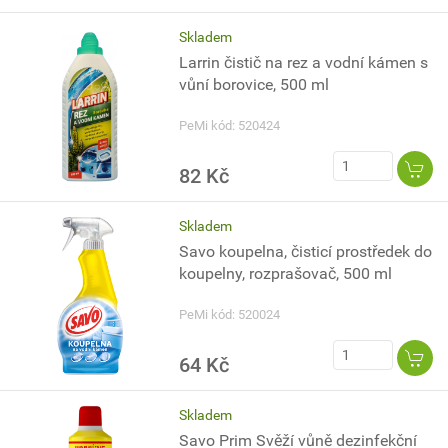
Skladem
Larrin čistič na rez a vodní kámen s
vůní borovice, 500 ml
PeMi kód: 520424
82 Kč
Skladem
Savo koupelna, čisticí prostředek do
koupelny, rozprašovač, 500 ml
PeMi kód: 520024
64 Kč
Skladem
Savo Prim Svěží vůně dezinfekční