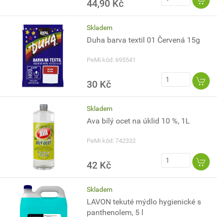
44,90 Kč
Skladem
Duha barva textil 01 Červená 15g
PeMi kód: 695541
30 Kč
Skladem
Ava bílý ocet na úklid 10 %, 1L
PeMi kód: 742332
42 Kč
Skladem
LAVON tekuté mýdlo hygienické s
panthenolem, 5 l