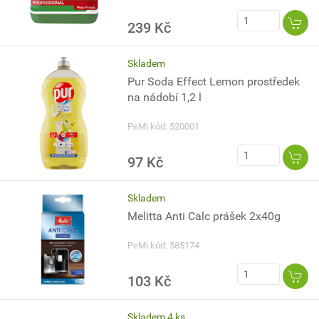
239 Kč
Skladem
Pur Soda Effect Lemon prostředek
na nádobí 1,2 l
PeMi kód: 520001
97 Kč
Skladem
Melitta Anti Calc prášek 2x40g
PeMi kód: 585174
103 Kč
Skladem 4 ks.