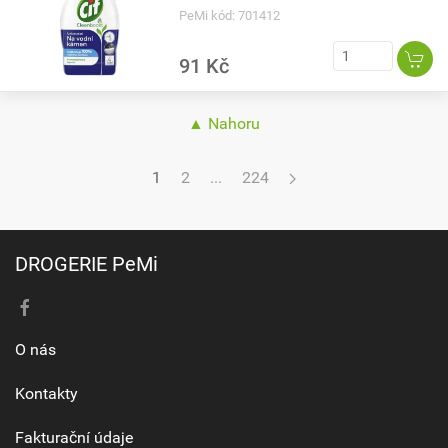
PeMi kód: 701412
91 Kč
▲ Nahoru
1
2
...
224
DROGERIE PeMi
O nás
Kontakty
Fakturační údaje