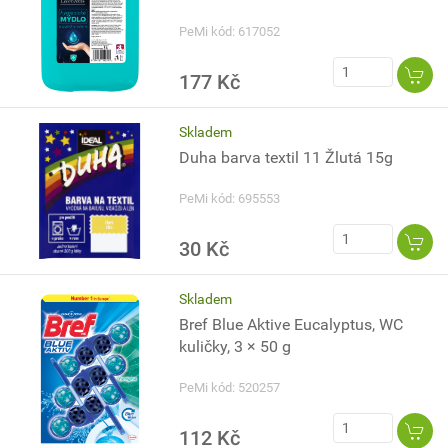
PeMi kód: 617052
177 Kč
Skladem
Duha barva textil 11 Žlutá 15g
PeMi kód: 695553
30 Kč
Skladem
Bref Blue Aktive Eucalyptus, WC
kuličky, 3 × 50 g
PeMi kód: 520257
112 Kč