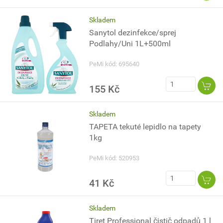
Skladem
Sanytol dezinfekce/sprej
Podlahy/Uni 1L+500ml
PeMi kód: 695640
155 Kč
Skladem
TAPETA tekuté lepidlo na tapety
1kg
PeMi kód: 520953
41 Kč
Skladem
Tiret Professional čistič odpadů 1 l