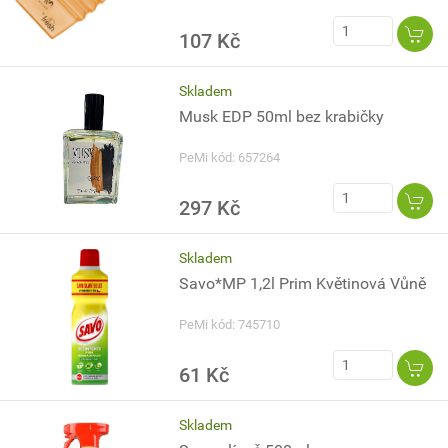
107 Kč
Skladem
Musk EDP 50ml bez krabičky
PeMi kód: 657264
297 Kč
Skladem
Savo*MP 1,2l Prim Květinová Vůně
PeMi kód: 745710
61 Kč
Skladem