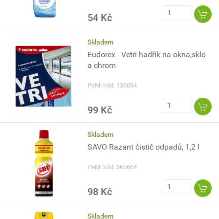
54 Kč
Skladem
Eudorex - Vetri hadřík na okna,sklo
a chrom
PeMi kód: 136094
99 Kč
Skladem
SAVO Razant čistič odpadů, 1,2 l
PeMi kód: 660664
98 Kč
Skladem