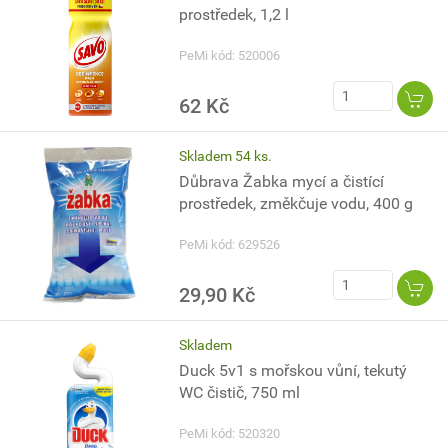
prostředek, 1,2 l
PeMi kód: 520006
62 Kč
Skladem 54 ks.
Důbrava Žabka mycí a čistící
prostředek, změkčuje vodu, 400 g
PeMi kód: 629526
29,90 Kč
Skladem
Duck 5v1 s mořskou vůní, tekutý
WC čistič, 750 ml
PeMi kód: 520320