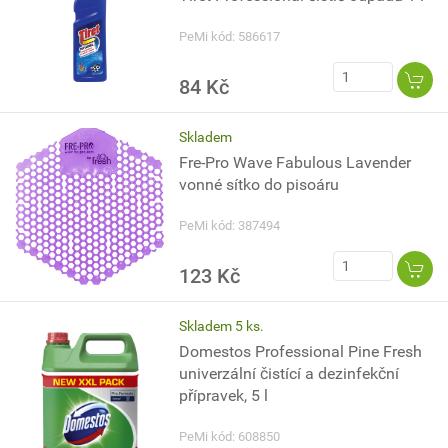
PeMi kód: 586617
84 Kč
Skladem
Fre-Pro Wave Fabulous Lavender
vonné sítko do pisoáru
PeMi kód: 387494
123 Kč
Skladem 5 ks.
Domestos Professional Pine Fresh
univerzální čistící a dezinfekční
přípravek, 5 l
PeMi kód: 608850