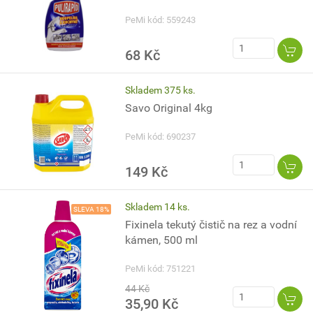
PeMi kód: 559243
68 Kč
Skladem 375 ks.
Savo Original 4kg
PeMi kód: 690237
149 Kč
Skladem 14 ks.
SLEVA 18%
Fixinela tekutý čistič na rez a vodní
kámen, 500 ml
PeMi kód: 751221
44 Kč
35,90 Kč