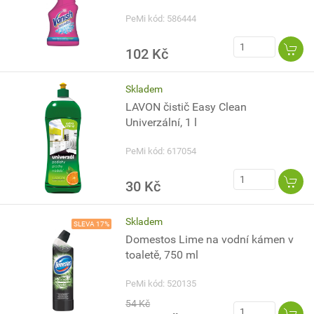
PeMi kód: 586444
102 Kč
Skladem
LAVON čistič Easy Clean
Univerzální, 1 l
PeMi kód: 617054
30 Kč
Skladem
SLEVA 17%
Domestos Lime na vodní kámen v
toaletě, 750 ml
PeMi kód: 520135
54 Kč