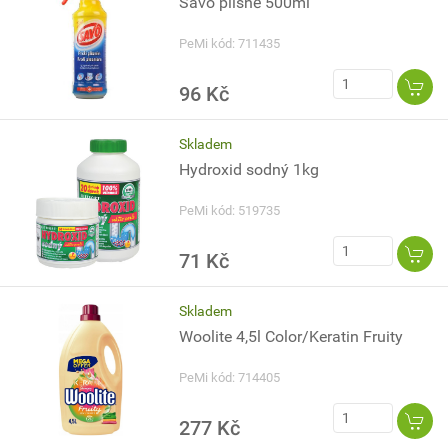
Savo plísně 500ml
PeMi kód: 711435
96 Kč
Skladem
Hydroxid sodný 1kg
PeMi kód: 519735
71 Kč
Skladem
Woolite 4,5l Color/Keratin Fruity
PeMi kód: 714405
277 Kč