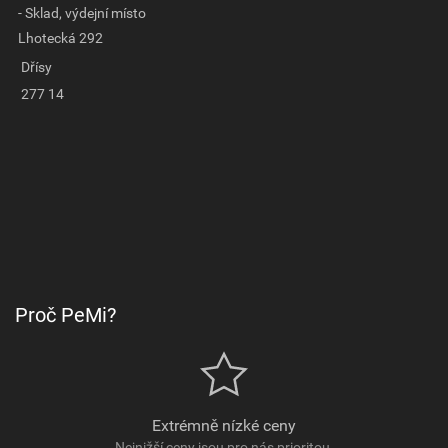
- Sklad, výdejní místo
Lhotecká 292
Dřísy
277 14
Proč PeMi?
Extrémně nízké ceny
Nejnižší ceny jsou pro nás prioritou.