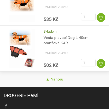
PeMi kód: 203265
535 Kč
Skladem
Vesta plavací Dog L 40cm
oranžová KAR
PeMi kód: 204916
502 Kč
▲ Nahoru
DROGERIE PeMi