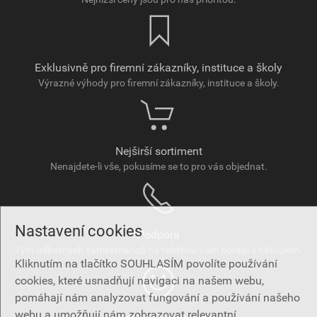
Exklusivně pro firemní zákazníky, instituce a školy
Výrazné výhody pro firemní zákazníky, instituce a školy.
Nejširší sortiment
Nenajdete-li vše, pokusíme se to pro vás objednat.
Nastavení cookies
Podpora
Tým odborných zaměstnanců na telefonu vám poradí s nákupem.
Kliknutím na tlačítko SOUHLASÍM povolíte používání
cookies, které usnadňují navigaci na našem webu,
pomáhají nám analyzovat fungování a používání našeho
webu a umožňují nám zobrazovat relevantní