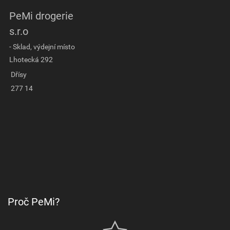
PeMi drogerie
s.r.o
- Sklad, výdejní místo
Lhotecká 292
Dřísy
277 14
Proč PeMi?