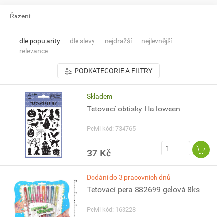
Řazení:
dle popularity
dle slevy
nejdražší
nejlevnější
relevance
PODKATEGORIE A FILTRY
Skladem
Tetovací obtisky Halloween
PeMi kód: 734765
37 Kč
Dodání do 3 pracovních dnů
Tetovací pera 882699 gelová 8ks
PeMi kód: 163228