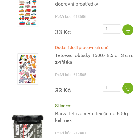
dopravní prostředky
PeMi kód: 613506
33 Kč
Dodání do 3 pracovních dnů
Tetovací obtisky 16007 8,5 x 13 cm,
zvířátka
PeMi kód: 613505
33 Kč
Skladem
Barva tetovací Raidex černá 600g
kelímek
PeMi kód: 212401