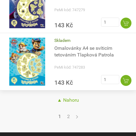
PeMi kód: 747279
143 Kč
Skladem
Omalovánky A4 se svíticím
tetováním Tlapková Patrola
PeMi kód: 747283
143 Kč
▲ Nahoru
1
2