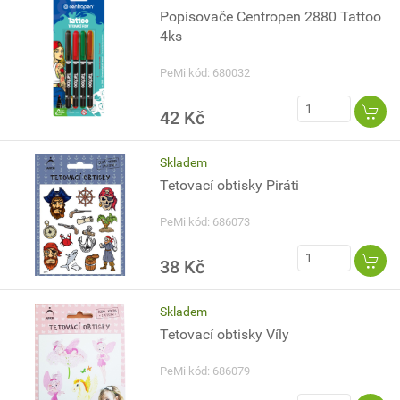
Popisovače Centropen 2880 Tattoo
4ks
PeMi kód: 680032
42 Kč
Skladem
Tetovací obtisky Piráti
PeMi kód: 686073
38 Kč
Skladem
Tetovací obtisky Víly
PeMi kód: 686079