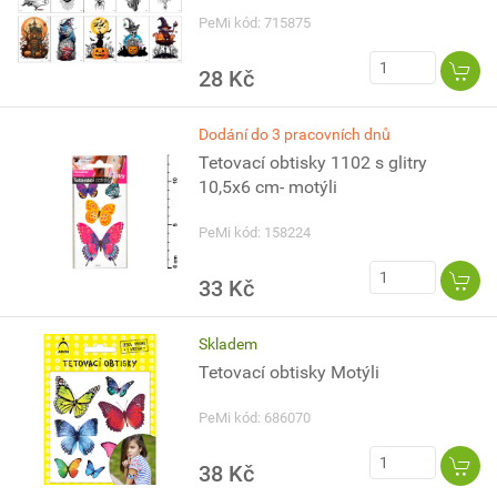
PeMi kód: 715875
28 Kč
Dodání do 3 pracovních dnů
Tetovací obtisky 1102 s glitry
10,5x6 cm- motýli
PeMi kód: 158224
33 Kč
Skladem
Tetovací obtisky Motýli
PeMi kód: 686070
38 Kč