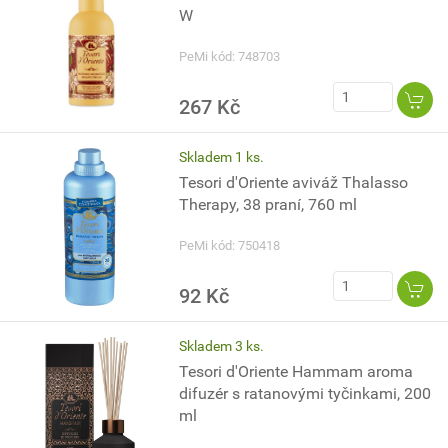
W
PeMi kód: 748703
267 Kč
Skladem 1 ks.
Tesori d'Oriente aviváž Thalasso
Therapy, 38 praní, 760 ml
PeMi kód: 750418
92 Kč
Skladem 3 ks.
Tesori d'Oriente Hammam aroma
difuzér s ratanovými tyčinkami, 200
ml