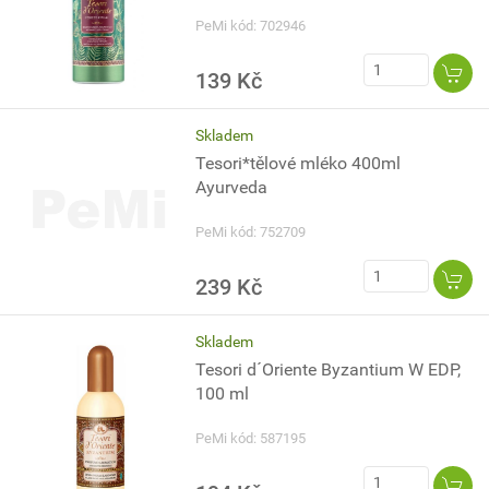
PeMi kód: 702946
139 Kč
Skladem
Tesori*tělové mléko 400ml
Ayurveda
PeMi kód: 752709
239 Kč
Skladem
Tesori d´Oriente Byzantium W EDP,
100 ml
PeMi kód: 587195