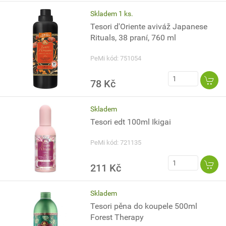
Skladem 1 ks.
Tesori d'Oriente aviváž Japanese
Rituals, 38 praní, 760 ml
PeMi kód: 751054
78 Kč
Skladem
Tesori edt 100ml Ikigai
PeMi kód: 721135
211 Kč
Skladem
Tesori pěna do koupele 500ml
Forest Therapy