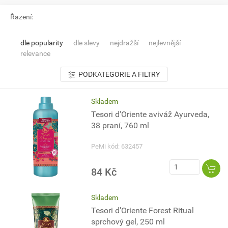
Řazení:
dle popularity
dle slevy
nejdražší
nejlevnější
relevance
PODKATEGORIE A FILTRY
Skladem
Tesori d'Oriente aviváž Ayurveda,
38 praní, 760 ml
PeMi kód: 632457
84 Kč
Skladem
Tesori d’Oriente Forest Ritual
sprchový gel, 250 ml