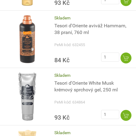
93 Kč
Skladem
Tesori d'Oriente aviváž Hammam,
38 praní, 760 ml
PeMi kód: 632455
84 Kč
Skladem
Tesori d'Oriente White Musk
krémový sprchový gel, 250 ml
PeMi kód: 634864
93 Kč
Skladem