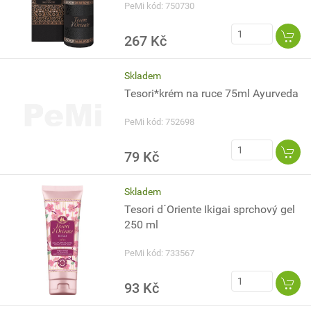
PeMi kód: 750730
267 Kč
Skladem
Tesori*krém na ruce 75ml Ayurveda
PeMi kód: 752698
79 Kč
Skladem
Tesori d´Oriente Ikigai sprchový gel
250 ml
PeMi kód: 733567
93 Kč