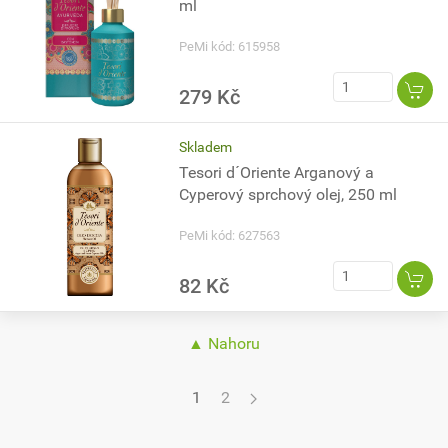
ml
PeMi kód: 615958
279 Kč
Skladem
Tesori d´Oriente Arganový a
Cyperový sprchový olej, 250 ml
PeMi kód: 627563
82 Kč
▲ Nahoru
1
2