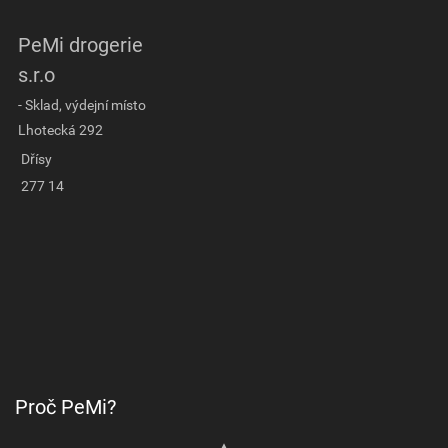
PeMi drogerie
s.r.o
- Sklad, výdejní místo
Lhotecká 292
Dřísy
277 14
Proč PeMi?