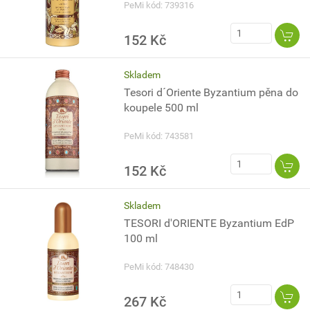
PeMi kód: 739316
152 Kč
Skladem
Tesori d´Oriente Byzantium pěna do
koupele 500 ml
PeMi kód: 743581
152 Kč
Skladem
TESORI d'ORIENTE Byzantium EdP
100 ml
PeMi kód: 748430
267 Kč