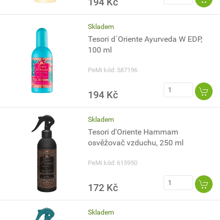
194 Kč
Skladem
Tesori d´Oriente Ayurveda W EDP,
100 ml
PeMi kód: 587196
194 Kč
Skladem
Tesori d'Oriente Hammam
osvěžovač vzduchu, 250 ml
PeMi kód: 615950
172 Kč
Skladem