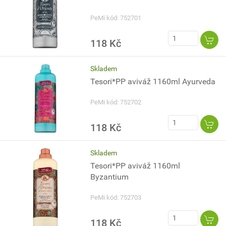
PeMi kód: 752701
118 Kč
Skladem
Tesori*PP aviváž 1160ml Ayurveda
PeMi kód: 752702
118 Kč
Skladem
Tesori*PP aviváž 1160ml
Byzantium
PeMi kód: 752703
118 Kč