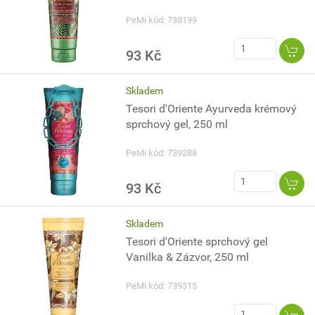
PeMi kód: 738199
93 Kč
Skladem
Tesori d'Oriente Ayurveda krémový
sprchový gel, 250 ml
PeMi kód: 739288
93 Kč
Skladem
Tesori d'Oriente sprchový gel
Vanilka & Zázvor, 250 ml
PeMi kód: 739315