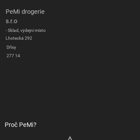
PeMi drogerie
s.r.o
- Sklad, výdejní místo
Lhotecká 292
Dřísy
277 14
Proč PeMi?