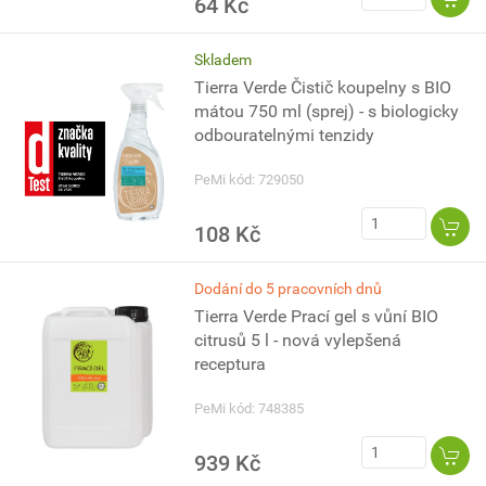
64 Kč
Skladem
Tierra Verde Čistič koupelny s BIO
mátou 750 ml (sprej) - s biologicky
odbouratelnými tenzidy
PeMi kód: 729050
108 Kč
Dodání do 5 pracovních dnů
Tierra Verde Prací gel s vůní BIO
citrusů 5 l - nová vylepšená
receptura
PeMi kód: 748385
939 Kč