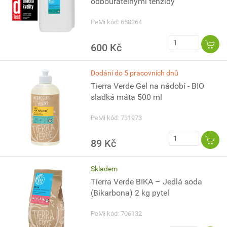
odbouratelnými tenzidy
PeMi kód: 658364
600 Kč
Dodání do 5 pracovních dnů
Tierra Verde Gel na nádobí - BIO
sladká máta 500 ml
PeMi kód: 731973
89 Kč
Skladem
Tierra Verde BIKA – Jedlá soda
(Bikarbona) 2 kg pytel
PeMi kód: 706132