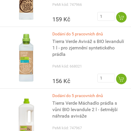
PeMi kód: 747966
159 Kč
Dodání do 5 pracovních dnů
Tierra Verde Aviváž s BIO levandulí
1 l - pro zjemnění syntetického
prádla
PeMi kód: 668021
156 Kč
Dodání do 5 pracovních dnů
Tierra Verde Máchadlo prádla s
vůní BIO levandule 2 l - šetrnější
náhrada aviváže
PeMi kód: 747967