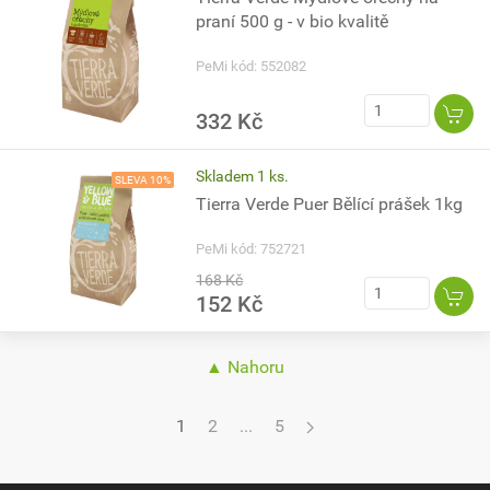
praní 500 g - v bio kvalitě
PeMi kód: 552082
332 Kč
Skladem 1 ks.
SLEVA 10%
Tierra Verde Puer Bělící prášek 1kg
PeMi kód: 752721
168 Kč
152 Kč
▲ Nahoru
1
2
...
5