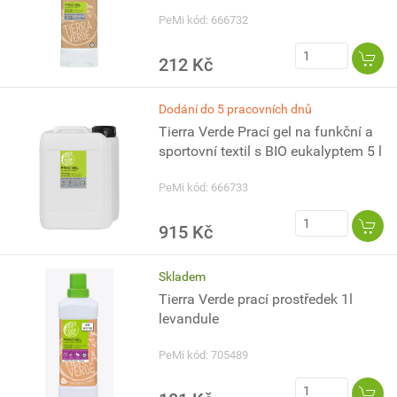
PeMi kód: 666732
212 Kč
Dodání do 5 pracovních dnů
Tierra Verde Prací gel na funkční a
sportovní textil s BIO eukalyptem 5 l
PeMi kód: 666733
915 Kč
Skladem
Tierra Verde prací prostředek 1l
levandule
PeMi kód: 705489