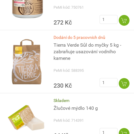
PeMi kód: 750761
272 Kč
Dodání do 5 pracovních dnů
Tierra Verde Sůl do myčky 5 kg -
zabraňuje usazování vodního
kamene
PeMi kód: 588395
230 Kč
Skladem
Žlučové mýdlo 140 g
PeMi kód: 714391