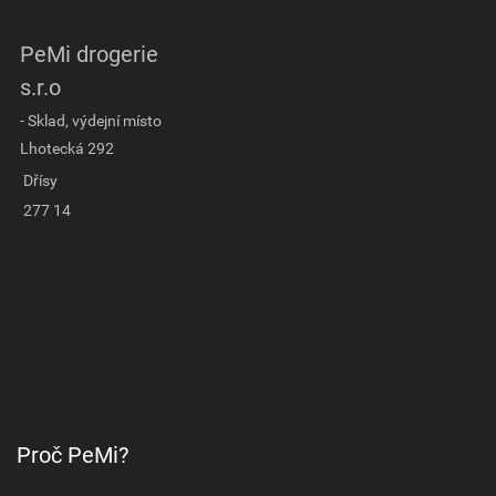
PeMi drogerie
s.r.o
- Sklad, výdejní místo
Lhotecká 292
Dřísy
277 14
Proč PeMi?