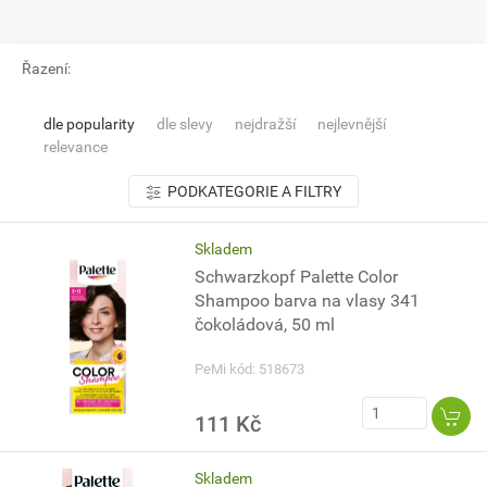
Řazení:
dle popularity
dle slevy
nejdražší
nejlevnější
relevance
PODKATEGORIE A FILTRY
Skladem
Schwarzkopf Palette Color
Shampoo barva na vlasy 341
čokoládová, 50 ml
PeMi kód: 518673
111 Kč
Skladem