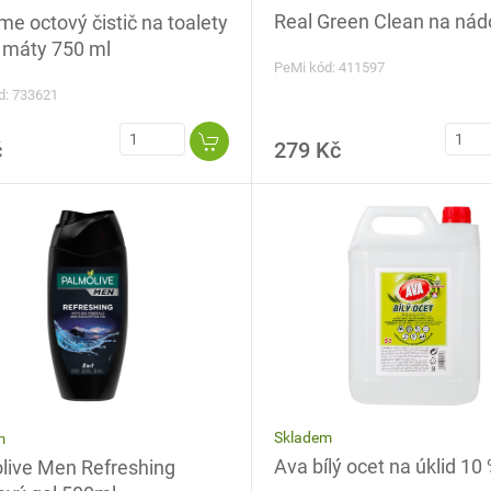
Real Green Clean na nádob
e octový čistič na toalety
í máty 750 ml
PeMi kód: 411597
d: 733621
č
279 Kč
Skladem
m
Ava bílý ocet na úklid 10 %
live Men Refreshing