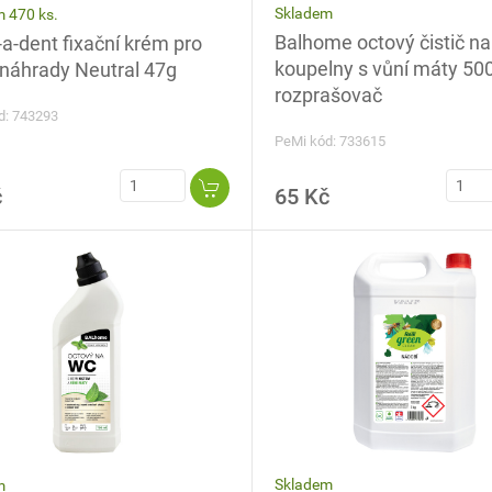
Skladem
 470 ks.
Balhome octový čistič na
a-dent fixační krém pro
koupelny s vůní máty 500
 náhrady Neutral 47g
rozprašovač
d: 743293
PeMi kód: 733615
č
65 Kč
Skladem
m