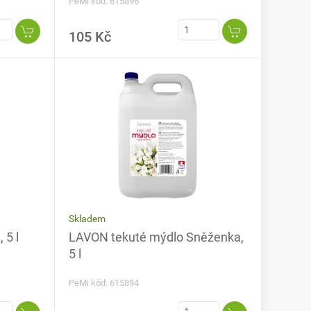
PeMi kód: 615896
105 Kč
Skladem
 5 l
LAVON tekuté mýdlo Sněženka,
5 l
PeMi kód: 615894