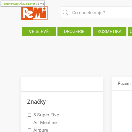
Administrace
Aktualizovat
74 ms
VE SLEVĚ
DROGERIE
KOSMETIKA
Řazení:
Značky
5 Super Five
Air Menline
Airpure