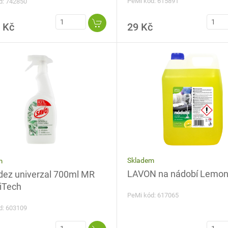
PeMi kód: 615891
d: 742850
 Kč
29 Kč
Skladem
m
LAVON na nádobí Lemon,
dez univerzal 700ml MR
iTech
PeMi kód: 617065
d: 603109