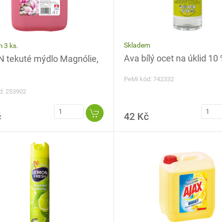
Skladem
 3 ks.
Ava bílý ocet na úklid 10 
 tekuté mýdlo Magnólie,
PeMi kód: 742332
d: 253902
č
42 Kč