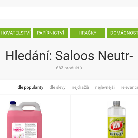
CHOVATELSTVÍ
PAPÍRNICTVÍ
HRAČKY
DOMÁCNOS
Hledání: Saloos Neutr-
663 produktů
dle popularity
dle slevy
nejdražší
nejlevnější
relevanc