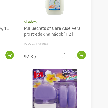
Skladem
%, 1L
Pur Secrets of Care Aloe Vera
prostředek na nádobí 1,2 l
PeMi kód: 519999
97 Kč