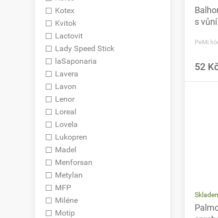
Balhom
Kotex
s vůn
Kvitok
Lactovit
PeMi kó
Lady Speed Stick
laSaponaria
52 K
Lavera
Lavon
Lenor
Loreal
Lovela
Lukopren
Madel
Menforsan
Metylan
MFP
Sklade
Miléne
Palmo
Motip