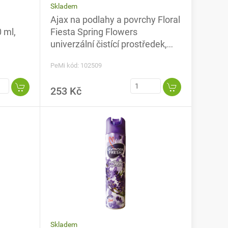
Skladem
Ajax na podlahy a povrchy Floral
 ml,
Fiesta Spring Flowers
univerzální čistící prostředek,
konvalinky, 5 l
PeMi kód: 102509
253 Kč
Skladem