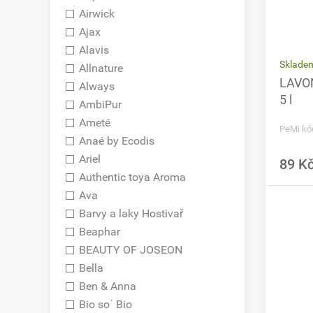
Airwick
Ajax
Alavis
Skladem
Allnature
LAVON
Always
5 l
AmbiPur
Ameté
PeMi kó
Anaé by Ecodis
Ariel
89 K
Authentic toya Aroma
Ava
Barvy a laky Hostivař
Beaphar
BEAUTY OF JOSEON
Bella
Ben & Anna
Bio so´ Bio