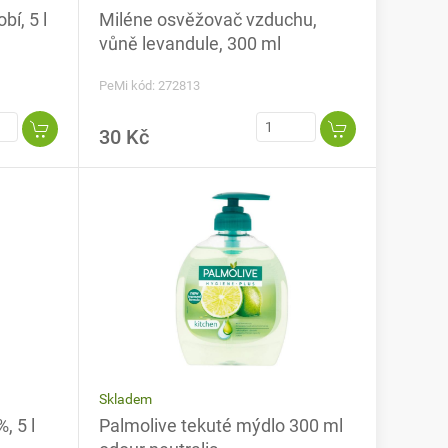
í, 5 l
Miléne osvěžovač vzduchu,
vůně levandule, 300 ml
PeMi kód: 272813
30 Kč
Skladem
, 5 l
Palmolive tekuté mýdlo 300 ml