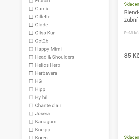
Frosch
Skladem
Garnier
Blend-
Gillette
zubní
Glade
Gliss Kur
PeMi kó
Got2b
Happy Mimi
85 K
Head & Shoulders
Helios Herb
Herbavera
HG
Hipp
Hy hil
Chante clair
Josera
Kanagom
Kneipp
Sklade
Kores