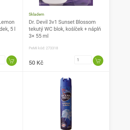
Skladem
 Lemon
Dr. Devil 3v1 Sunset Blossom
dek, 5 l
tekutý WC blok, košíček + náplň
3× 55 ml
PeMi kód: 273318
50 Kč