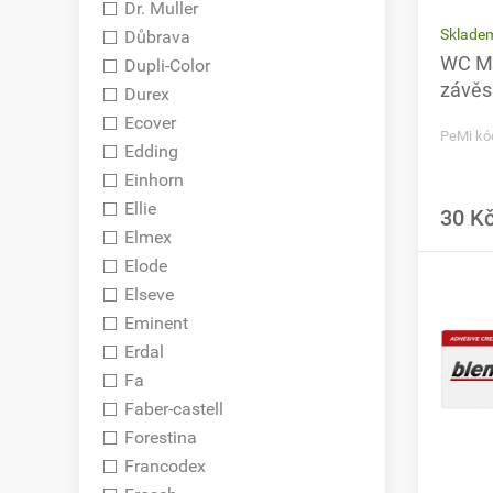
Dr. Muller
Sklade
Důbrava
WC Mei
Dupli-Color
závěs
Durex
Ecover
PeMi kó
Edding
Einhorn
Ellie
30 K
Elmex
Elode
Elseve
Eminent
Erdal
Fa
Faber-castell
Forestina
Francodex