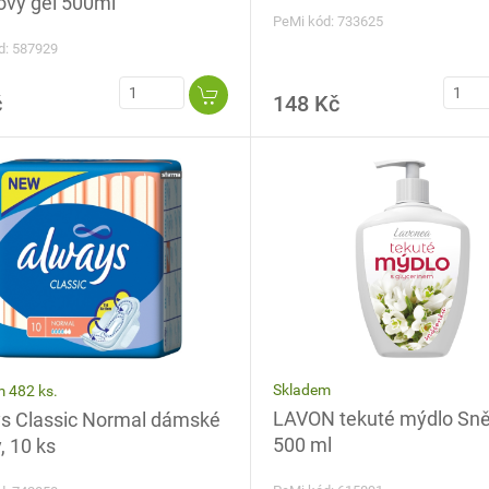
ový gel 500ml
PeMi kód: 733625
d: 587929
č
148 Kč
Skladem
 482 ks.
LAVON tekuté mýdlo Sně
s Classic Normal dámské
500 ml
, 10 ks