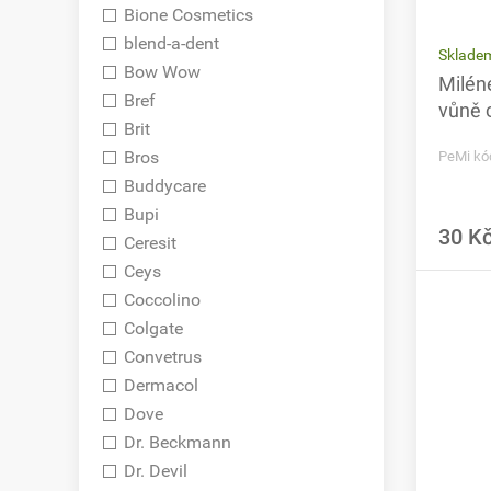
Bione Cosmetics
blend-a-dent
Sklade
Bow Wow
Milén
Bref
vůně c
Brit
Bros
PeMi kó
Buddycare
Bupi
30 K
Ceresit
Ceys
Coccolino
Colgate
Convetrus
Dermacol
Dove
Dr. Beckmann
Dr. Devil