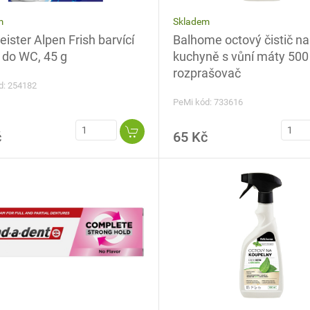
Skladem
m
Balhome octový čistič na
ster Alpen Frish barvící
kuchyně s vůní máty 500
 do WC, 45 g
rozprašovač
d: 254182
PeMi kód: 733616
č
65 Kč