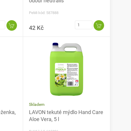
odour neutralis
PeMi kód: 587888
42 Kč
Skladem
ženka,
LAVON tekuté mýdlo Hand Care
Aloe Vera, 5 l