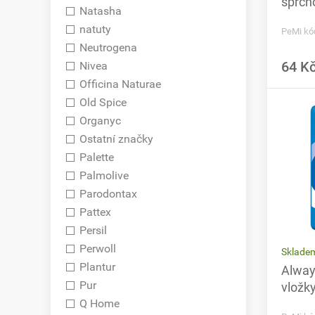
sprch
Natasha
natuty
PeMi kó
Neutrogena
64 K
Nivea
Officina Naturae
Old Spice
Organyc
Ostatní značky
Palette
Palmolive
Parodontax
Pattex
Persil
Perwoll
Skladem
Plantur
Alway
Pur
vložky
Q Home