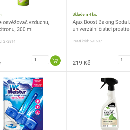
Skladem 4 ks.
m
Ajax Boost Baking Soda
e osvěžovač vzduchu,
univerzální čisticí prostře
itronu, 300 ml
PeMi kód: 591607
d: 272814
č
219 Kč