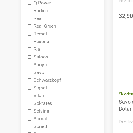
PeMi kó
Q Power
Radico
32,90
Real
Real Green
Remal
Rexona
Ria
Saloos
Sanytol
Savo
Schwarzkopf
Signal
Sklade
Silan
Savo 
Sokrates
Botan
Solvina
Somat
PeMi kó
Sonett