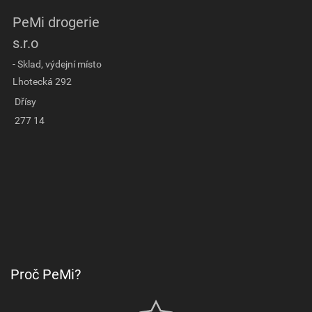
PeMi drogerie
s.r.o
- Sklad, výdejní místo
Lhotecká 292
Dřísy
277 14
Proč PeMi?