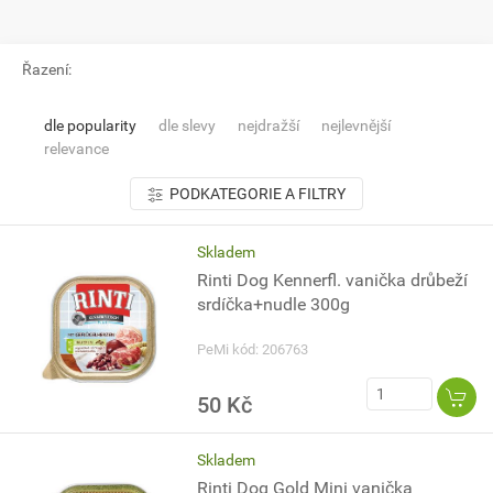
Řazení:
dle popularity
dle slevy
nejdražší
nejlevnější
relevance
PODKATEGORIE A FILTRY
Skladem
Rinti Dog Kennerfl. vanička drůbeží
srdíčka+nudle 300g
PeMi kód: 206763
50 Kč
Skladem
Rinti Dog Gold Mini vanička