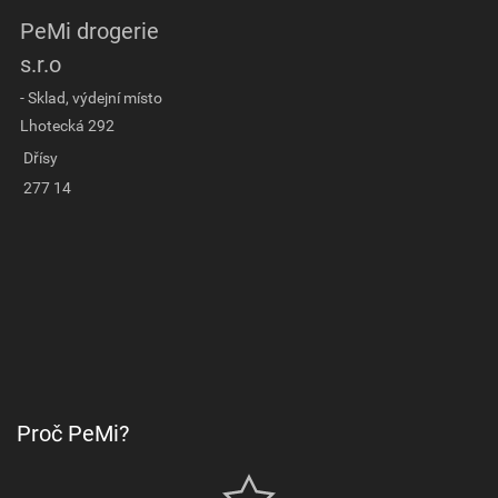
PeMi drogerie
s.r.o
- Sklad, výdejní místo
Lhotecká 292
Dřísy
277 14
Proč PeMi?