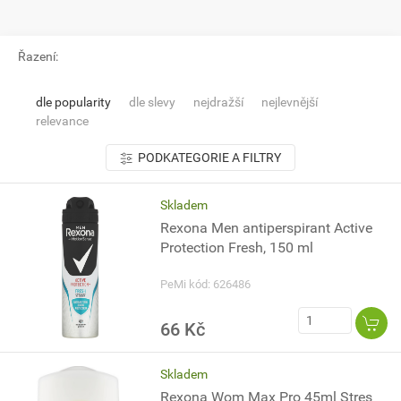
Řazení:
dle popularity
dle slevy
nejdražší
nejlevnější
relevance
PODKATEGORIE A FILTRY
Skladem
Rexona Men antiperspirant Active
Protection Fresh, 150 ml
PeMi kód: 626486
66 Kč
Skladem
Rexona Wom Max Pro 45ml Stres