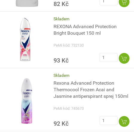
82 Kč
Skladem
REXONA Advanced Protection
Bright Bouquet 150 ml
PeMi kód: 732130
93 Kč
Skladem
Rexona Advanced Protection
Thermocool Frozen Acai and
Jasmine antiperspirant sprej 150ml
PeMi kód: 745673
92 Kč