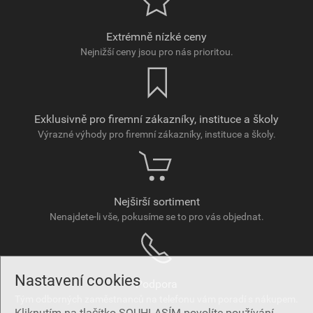
Extrémně nízké ceny
Nejnižší ceny jsou pro nás prioritou.
Exklusivně pro firemní zákazníky, instituce a školy
Výrazné výhody pro firemní zákazníky, instituce a školy.
Nejširší sortiment
Nenajdete-li vše, pokusíme se to pro vás objednat.
Nastavení cookies
Podpora
Tým odborných zaměstnanců na telefonu vám poradí s nákupem.
Kliknutím na tlačítko SOUHLASÍM povolíte používání