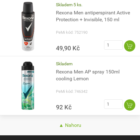
Skladem 5 ks.
Rexona Men antiperspirant Active
Protection + Invisible, 150 ml
PeMi kód: 752190
49,90 Kč
Skladem
Rexona Men AP spray 150ml
cooling Lemon
PeMi kód: 746342
92 Kč
▲ Nahoru