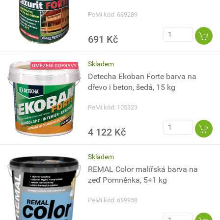
PeMi kód: 689289
691 Kč
Skladem
OMEZENÍ DOPRAVY
Detecha Ekoban Forte barva na
dřevo i beton, šedá, 15 kg
PeMi kód: 105323
4 122 Kč
Skladem
REMAL Color malířská barva na
zeď Pomněnka, 5+1 kg
PeMi kód: 689958