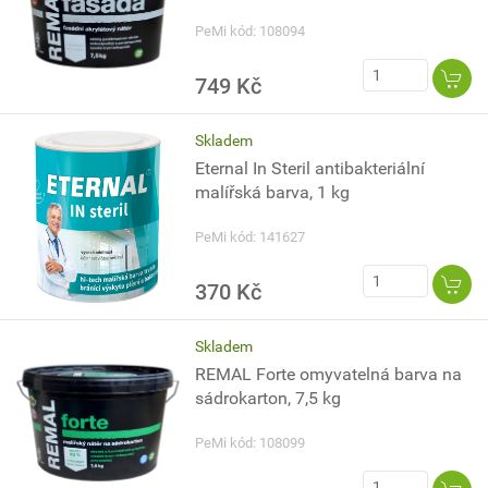
PeMi kód: 108094
749 Kč
Skladem
Eternal In Steril antibakteriální
malířská barva, 1 kg
PeMi kód: 141627
370 Kč
Skladem
REMAL Forte omyvatelná barva na
sádrokarton, 7,5 kg
PeMi kód: 108099