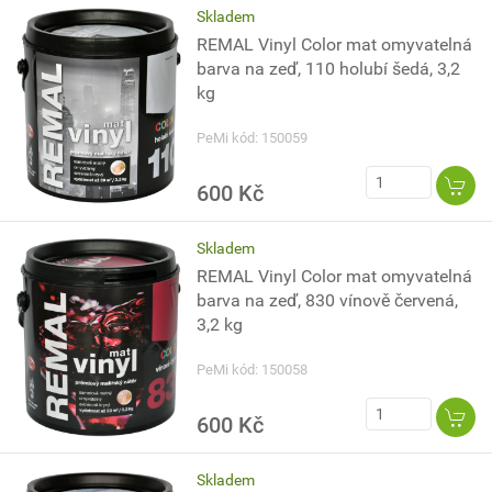
Skladem
REMAL Vinyl Color mat omyvatelná
barva na zeď, 110 holubí šedá, 3,2
kg
PeMi kód: 150059
600 Kč
Skladem
REMAL Vinyl Color mat omyvatelná
barva na zeď, 830 vínově červená,
3,2 kg
PeMi kód: 150058
600 Kč
Skladem