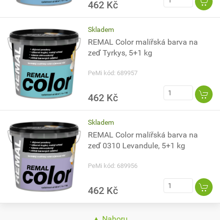
462 Kč
Skladem
REMAL Color malířská barva na
zeď Tyrkys, 5+1 kg
PeMi kód: 689957
462 Kč
Skladem
REMAL Color malířská barva na
zeď 0310 Levandule, 5+1 kg
PeMi kód: 689956
462 Kč
▲ Nahoru