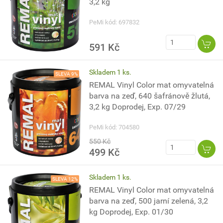
3,2 kg
PeMi kód: 697832
591 Kč
Skladem 1 ks.
SLEVA 9%
REMAL Vinyl Color mat omyvatelná
barva na zeď, 640 šafránově žlutá,
3,2 kg Doprodej, Exp. 07/29
PeMi kód: 704580
550 Kč
499 Kč
Skladem 1 ks.
SLEVA 12%
REMAL Vinyl Color mat omyvatelná
barva na zeď, 500 jarní zelená, 3,2
kg Doprodej, Exp. 01/30