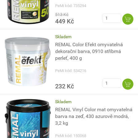
PeMi kód: 735294
513 Kč
449 Kč
Skladem
REMAL Color Efekt omyvatelná
dekorační barva, 0910 stříbrná
perleť, 400 g
PeMi kód: 534216
232 Kč
Skladem
REMAL Vinyl Color mat omyvatelná
barva na zeď, 430 azurově modrá,
3,2 kg
PeMi kód: 150068