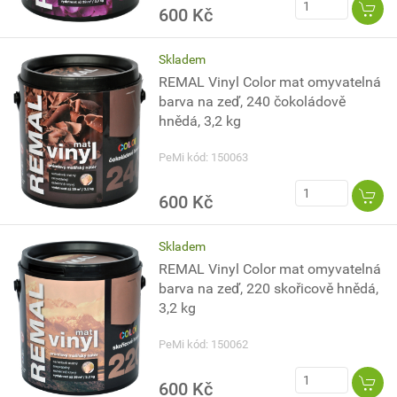
600 Kč
Skladem
REMAL Vinyl Color mat omyvatelná
barva na zeď, 240 čokoládově
hnědá, 3,2 kg
PeMi kód: 150063
600 Kč
Skladem
REMAL Vinyl Color mat omyvatelná
barva na zeď, 220 skořicově hnědá,
3,2 kg
PeMi kód: 150062
600 Kč