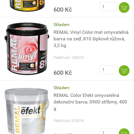
600 Kč
Skladem
REMAL Vinyl Color mat omyvatelná
barva na zeď, 810 šípkově růžová,
3,2 kg
PeMi kód: 150078
600 Kč
Skladem
REMAL Color Efekt omyvatelná
dekorační barva, 0900 stříbrný, 400
g
PeMi kód: 525018