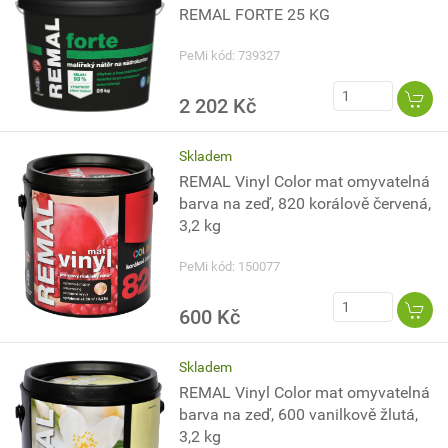
REMAL FORTE 25 KG
PeMi kód: 739327
2 202 Kč
Skladem
REMAL Vinyl Color mat omyvatelná
barva na zeď, 820 korálově červená,
3,2 kg
PeMi kód: 150077
600 Kč
Skladem
REMAL Vinyl Color mat omyvatelná
barva na zeď, 600 vanilkově žlutá,
3,2 kg