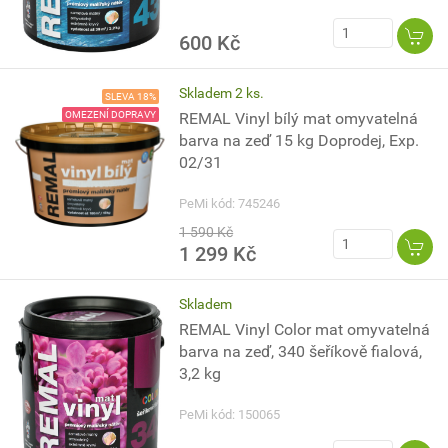
600 Kč
Skladem 2 ks.
SLEVA 18%
OMEZENÍ DOPRAVY
REMAL Vinyl bílý mat omyvatelná
barva na zeď 15 kg Doprodej, Exp.
02/31
PeMi kód: 745246
1 590 Kč
1 299 Kč
Skladem
REMAL Vinyl Color mat omyvatelná
barva na zeď, 340 šeříkově fialová,
3,2 kg
PeMi kód: 150065