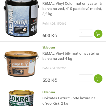
REMAL Vinyl Color mat omyvatelná
barva na zeď, 410 pastelově modrá,
3,2 kg
PeMi kód: 150066
600 Kč
Skladem
REMAL Vinyl bílý mat omyvatelná
barva na zeď 4 kg
PeMi kód: 108206
552 Kč
Skladem
Sokrates Lazurit Forte lazura na
dřevo, čirá, 2 kg