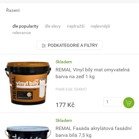
Řazení:
dle popularity
dle slevy
nejdražší
nejlevnější
relevance
PODKATEGORIE A FILTRY
Skladem
REMAL Vinyl bílý mat omyvatelná
barva na zeď 1 kg
PeMi kód: 534847
177 Kč
Skladem
REMAL Fasáda akrylátová fasádní
barva bílá 7,5 kg