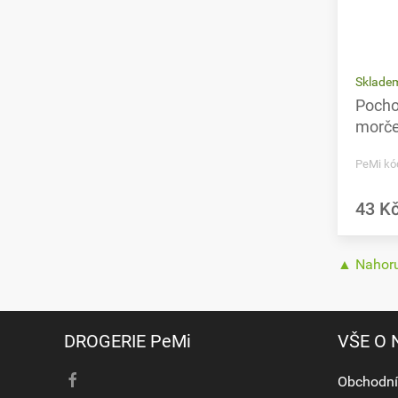
Sklade
Poch
morče
PeMi kó
43 K
▲ Nahor
DROGERIE PeMi
VŠE O
Obchodní