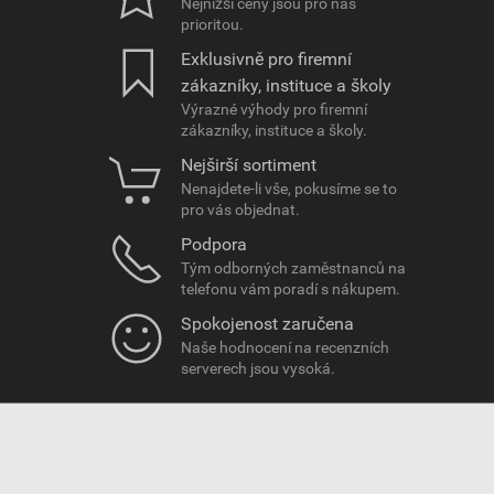
Nejnižší ceny jsou pro nás
prioritou.
Exklusivně pro firemní
zákazníky, instituce a školy
Výrazné výhody pro firemní
zákazníky, instituce a školy.
Nejširší sortiment
Nenajdete-li vše, pokusíme se to
pro vás objednat.
Podpora
Tým odborných zaměstnanců na
telefonu vám poradí s nákupem.
Spokojenost zaručena
Naše hodnocení na recenzních
serverech jsou vysoká.