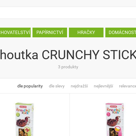
CHOVATELSTVÍ
PAPÍRNICTVÍ
HRAČKY
DOMÁCNOS
choutka CRUNCHY STICK
3 produkty
dle popularity
dle slevy
nejdražší
nejlevnější
relevanc