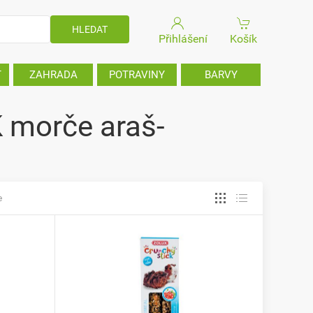
Přihlášení
Košík
T
ZAHRADA
POTRAVINY
BARVY
 morče araš-
e