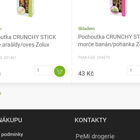
Skladem
m
Pochoutka CRUNCHY ST
outka CRUNCHY STICK
morče banán/pohanka Z
 arašídy/oves Zolux
PeMi kód: 204375
d: 201461
č
43 Kč
u
 NÁKUPU
KONTAKTY
 podmínky
PeMi drogerie