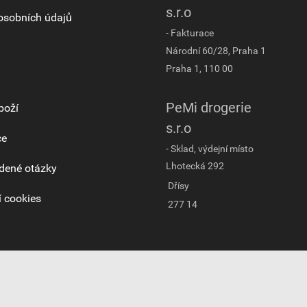
s.r.o
osobních údajů
- Fakturace
Národní 60/28, Praha 1
Praha 1, 110 00
PeMi drogerie
boží
s.r.o
ce
- Sklad, výdejní místo
Lhotecká 292
dené otázky
Dřísy
 cookies
277 14