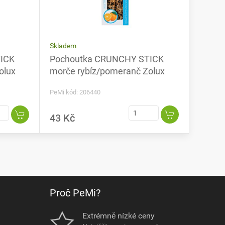
Skladem
ICK
Pochoutka CRUNCHY STICK
olux
morče rybíz/pomeranč Zolux
PeMi kód: 206440
43 Kč
Proč PeMi?
Extrémně nízké ceny