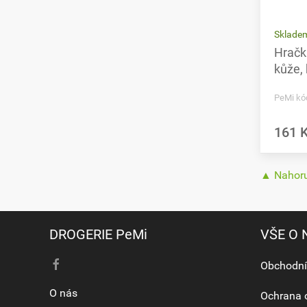
Sklade
Hračk
kůže,
PeMi kó
161 
▲ Nahor
DROGERIE PeMi
VŠE O
Obchodní
O nás
Ochrana 