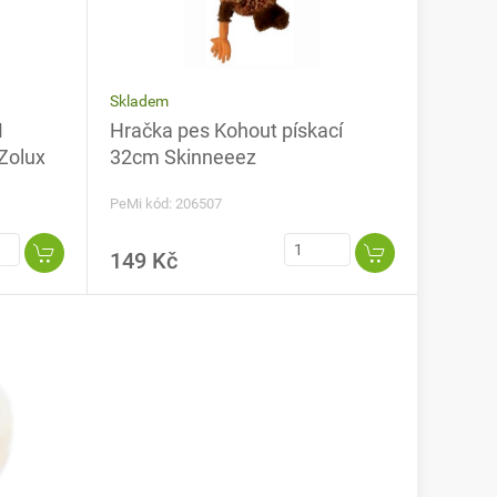
Skladem
M
Hračka pes Kohout pískací
Zolux
32cm Skinneeez
PeMi kód: 206507
149 Kč