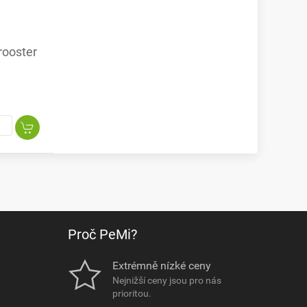
 rooster
Proč PeMi?
Extrémně nízké ceny
Nejnižší ceny jsou pro nás
prioritou.