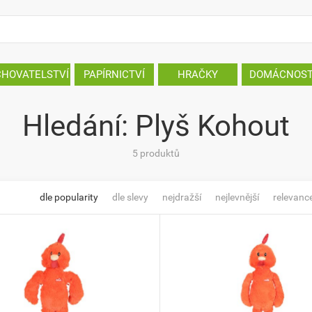
CHOVATELSTVÍ
PAPÍRNICTVÍ
HRAČKY
DOMÁCNOS
Hledání: Plyš Kohout
5 produktů
dle popularity
dle slevy
nejdražší
nejlevnější
relevanc