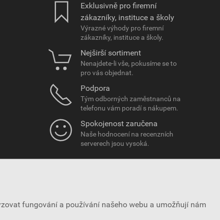
Exklusivně pro firemní
zákazníky, instituce a školy
Výrazné výhody pro firemní
zákazníky, instituce a školy.
Nejširší sortiment
Nenajdete-li vše, pokusíme se to
pro vás objednat.
Podpora
Tým odborných zaměstnanců na
telefonu vám poradí s nákupem.
Spokojenost zaručena
Naše hodnocení na recenzních
serverech jsou vysoká.
lyzovat fungování a používání našeho webu a umožňují nám