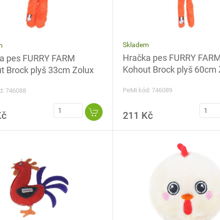
Skladem
m
Hračka pes FURRY FAR
a pes FURRY FARM
Kohout Brock plyš 60cm 
t Brock plyš 33cm Zolux
PeMi kód: 746089
d: 746088
Kč
211 Kč