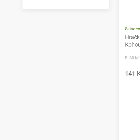
Sklade
Hračk
Kohou
PeMi kó
141 