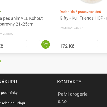
Dodání do 3 pracovních dnů
m
Gifty - Kuli Friends HOP -
a pes animALL Kohout
 barevný 21x25cm
PeMi kód: 745331
d: 750185
Kč
172 Kč
u
 NÁKUPU
KONTAKTY
 podmínky
PeMi drogerie
s.r.o
osobních údajů