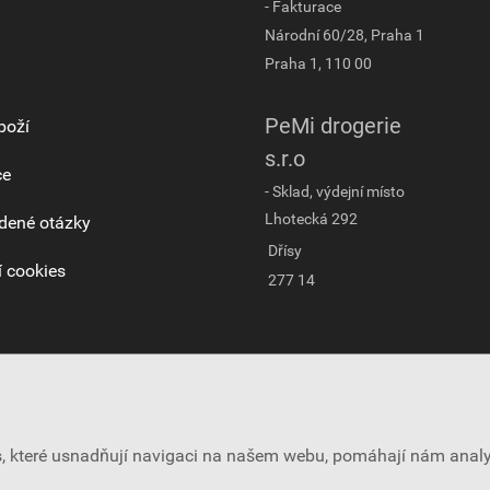
- Fakturace
Národní 60/28, Praha 1
Praha 1, 110 00
PeMi drogerie
boží
s.r.o
ce
- Sklad, výdejní místo
Lhotecká 292
dené otázky
Dřísy
 cookies
277 14
es, které usnadňují navigaci na našem webu, pomáhají nám ana