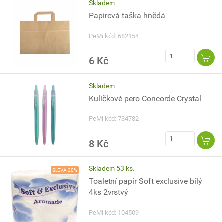
Skladem
Papírová taška hnědá
PeMi kód: 682154
6 Kč
Skladem
Kuličkové pero Concorde Crystal
PeMi kód: 734782
8 Kč
Skladem 53 ks.
SLEVA 20%
Toaletní papír Soft exclusive bílý
4ks 2vrstvý
PeMi kód: 104509