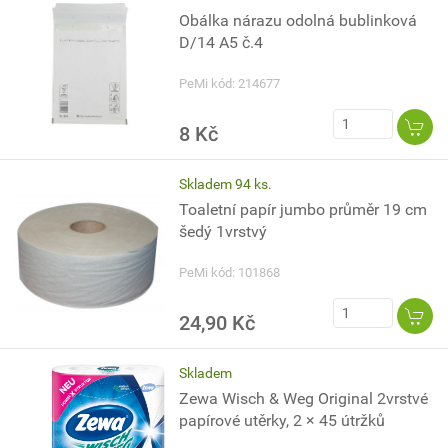
Obálka nárazu odolná bublinková
D/14 A5 č.4
PeMi kód: 214677
8 Kč
Skladem 94 ks.
Toaletní papír jumbo průměr 19 cm
šedý 1vrstvý
PeMi kód: 101868
24,90 Kč
Skladem
Zewa Wisch & Weg Original 2vrstvé
papírové utěrky, 2 × 45 útržků