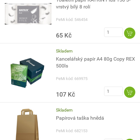
vrstvý bílý 8 rolí
PeMi kód: 546454
65 Kč
Skladem
Kancelářský papír A4 80g Copy REX
500ls
PeMi kód: 669975
107 Kč
Skladem
Papírová taška hnědá
PeMi kód: 682153