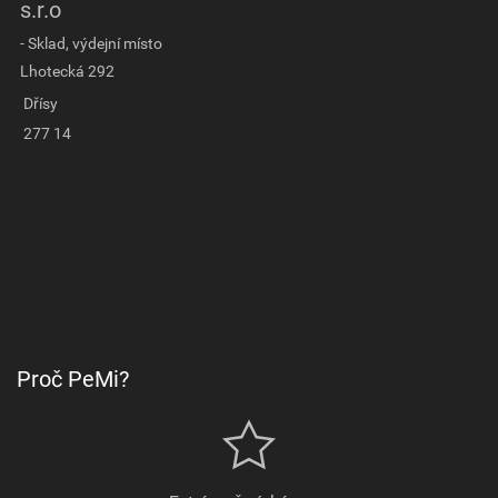
s.r.o
- Sklad, výdejní místo
Lhotecká 292
Dřísy
277 14
Proč PeMi?