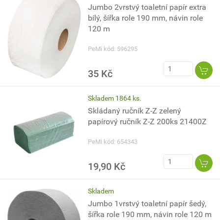
Jumbo 2vrstvý toaletní papír extra
bílý, šířka role 190 mm, návin role
120 m
PeMi kód: 596295
35 Kč
Skladem 1864 ks.
Skládaný ručník Z-Z zelený
papírový ručník Z-Z 200ks 21400Z
PeMi kód: 654343
19,90 Kč
Skladem
Jumbo 1vrstvý toaletní papír šedý,
šířka role 190 mm, návin role 120 m