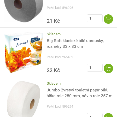
PeMi kód: 596296
21 Kč
Skladem
Big Soft klasické bílé ubrousky,
rozměry 33 x 33 cm
PeMi kód: 265402
22 Kč
Skladem
Jumbo 2vrstvý toaletní papír bílý,
šířka role 280 mm, návin role 257 m
PeMi kód: 596294