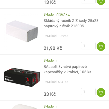
13 Kč
Skladem 1567 ks.
Skládaný ručník Z-Z šedý 25x23
papírový ručník 21500S
PeMi kód: 102256
21,90 Kč
Skladem
BALsoft 3vrstvé papírové
kapesníčky v krabici, 105 ks
PeMi kód: 534166
33 Kč
Skladem