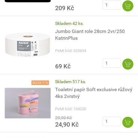
209 Kč
Skladem 42 ks.
Jumbo Giant role 28cm 2vr/250
KatrinPlus
PeMi kód: 625834
69 Kč
Skladem 517 ks.
SLEVA 17%
Toaletní papír Soft exclusive růžový
4ks 2vrstvý
PeMi kód: 104250
29,90 Kč
24,90 Kč