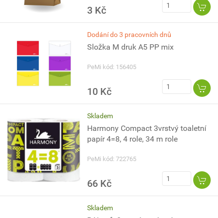
3 Kč
Dodání do 3 pracovních dnů
Složka M druk A5 PP mix
PeMi kód: 156405
10 Kč
Skladem
Harmony Compact 3vrstvý toaletní
papír 4=8, 4 role, 34 m role
PeMi kód: 722765
66 Kč
Skladem