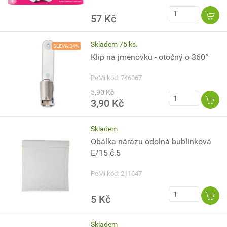
57 Kč
Skladem 75 ks.
SLEVA 34%
Klip na jmenovku - otočný o 360°
PeMi kód: 746067
5,90 Kč
3,90 Kč
Skladem
Obálka nárazu odolná bublinková
E/15 č.5
PeMi kód: 211647
5 Kč
Skladem