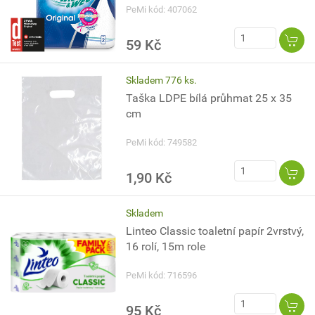
PeMi kód: 407062
59 Kč
Skladem 776 ks.
Taška LDPE bílá průhmat 25 x 35
cm
PeMi kód: 749582
1,90 Kč
Skladem
Linteo Classic toaletní papír 2vrstvý,
16 rolí, 15m role
PeMi kód: 716596
95 Kč