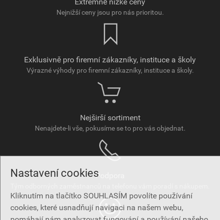
Extrémně nízké ceny
Nejnižší ceny jsou pro nás prioritou.
Exklusivně pro firemní zákazníky, instituce a školy
Výrazné výhody pro firemní zákazníky, instituce a školy.
Nejširší sortiment
Nenajdete-li vše, pokusíme se to pro vás objednat.
Nastavení cookies
Podpora
Tým odborných zaměstnanců na telefonu vám poradí s nákupem.
Kliknutím na tlačítko SOUHLASÍM povolíte používání
cookies, které usnadňují navigaci na našem webu,
pomáhají nám analyzovat fungování a používání našeho