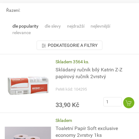
Řazení:
dle popularity
dle slevy
nejdražší
nejlevnější
relevance
PODKATEGORIE A FILTRY
Skladem 3564 ks.
Skládaný ručník bílý Katrin Z-Z
papírový ručník 2vrstvý
PeMi kód: 104295
33,90 Kč
Skladem
Toaletní Papír Soft exclusive
economy 2vrstvy 1ks