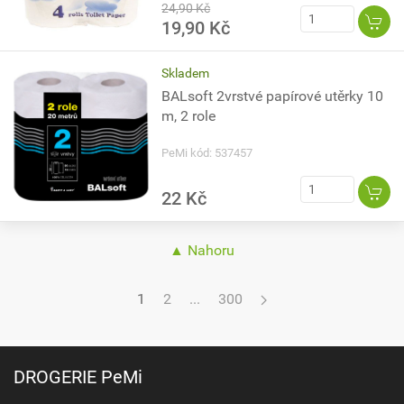
24,90 Kč
19,90 Kč
Skladem
BALsoft 2vrstvé papírové utěrky 10
m, 2 role
PeMi kód: 537457
22 Kč
▲ Nahoru
1
2
...
300
DROGERIE PeMi