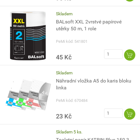
Skladem
BALsoft XXL 2vrstvé papírové
utěrky 50 m, 1 role
PeMi kód: 541801
45 Kč
Skladem
Náhradní vložka A5 do karis bloku
linka
PeMi kód: 670484
23 Kč
Skladem 5 ks.
Toaletní papír KATRIN Plus 150 3-