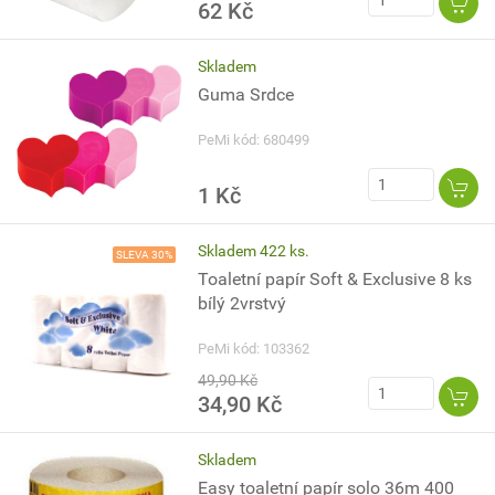
62 Kč
Skladem
Guma Srdce
PeMi kód: 680499
1 Kč
Skladem 422 ks.
SLEVA 30%
Toaletní papír Soft & Exclusive 8 ks
bílý 2vrstvý
PeMi kód: 103362
49,90 Kč
34,90 Kč
Skladem
Easy toaletní papír solo 36m 400