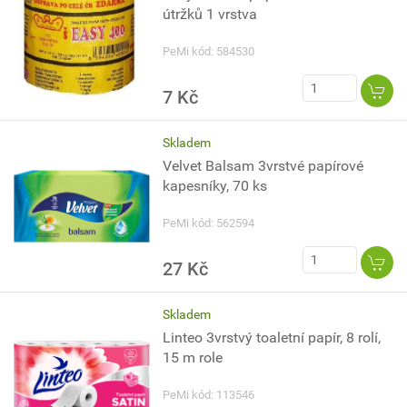
útržků 1 vrstva
PeMi kód: 584530
7 Kč
Skladem
Velvet Balsam 3vrstvé papírové
kapesníky, 70 ks
PeMi kód: 562594
27 Kč
Skladem
Linteo 3vrstvý toaletní papír, 8 rolí,
15 m role
PeMi kód: 113546