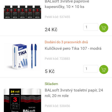
BALsoft 3vrstvé papírové
kapesníčky, 10 × 10 ks
PeMi kód: 537455
24 Kč
Dodání do 3 pracovních dnů
Kuličkové pero Tika 107 - modrá
PeMi kód: 723883
5 Kč
Skladem
BALsoft 3vrstvý toaletní papír, 24
rolí, 20 m role
PeMi kód: 538456