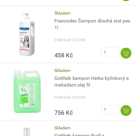
Skladem
Francodex Šampon dlouhá srst pes
1l
PeMi kód: 201208
458 Kč
Skladem
Gottlieb šampon Herbs bylinkový s
makadam.olej 5l
PeMi kód: 214184
756 Kč
Skladem
Gottlieb šampon Pudl s