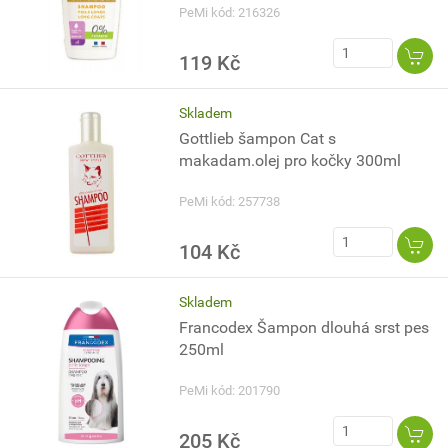
PeMi kód: 216326
119 Kč
Skladem
Gottlieb šampon Cat s
makadam.olej pro kočky 300ml
PeMi kód: 257738
104 Kč
Skladem
Francodex Šampon dlouhá srst pes
250ml
PeMi kód: 201790
205 Kč