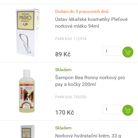
Dodání do 5 pracovních dnů
Ústav lékařské kosmetiky Pleťové
norkové mléko 94ml
PeMi kód: 112574
89 Kč
Skladem
Šampon Bea Ronny norkový pro
psy a kočky 200ml
PeMi kód: 743550
170 Kč
Skladem
Norkový hydratační krém, 33 g