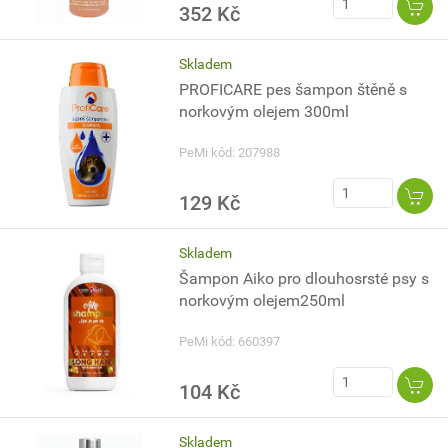
352 Kč
Skladem
PROFICARE pes šampon štěně s
norkovým olejem 300ml
PeMi kód: 207988
129 Kč
Skladem
Šampon Aiko pro dlouhosrsté psy s
norkovým olejem250ml
PeMi kód: 660397
104 Kč
Skladem