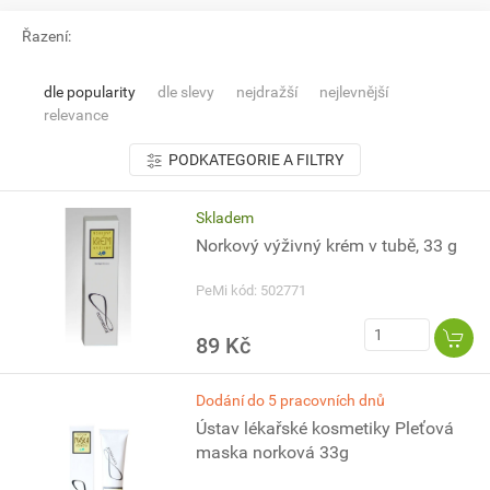
Řazení:
dle popularity
dle slevy
nejdražší
nejlevnější
relevance
PODKATEGORIE A FILTRY
Skladem
Norkový výživný krém v tubě, 33 g
PeMi kód: 502771
89 Kč
Dodání do 5 pracovních dnů
Ústav lékařské kosmetiky Pleťová
maska norková 33g