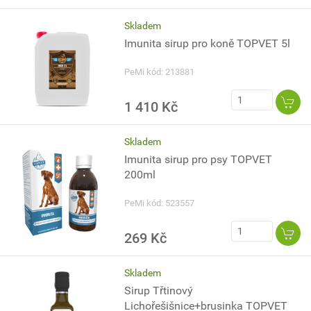
Skladem
Imunita sirup pro koně TOPVET 5l
PeMi kód: 213881
1 410 Kč
Skladem
Imunita sirup pro psy TOPVET
200ml
PeMi kód: 523557
269 Kč
Skladem
Sirup Třtinový
Lichořešišnice+brusinka TOPVET