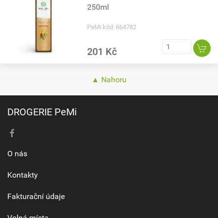
250ml
PeMi kód: 664782
201 Kč
▲ Nahoru
DROGERIE PeMi
O nás
Kontakty
Fakturační údaje
Volná místa