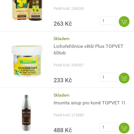
PeMi kód: 204245
263 Kč
Skladem
Lichořeřišnice větší Plus TOPVET
60tob
PeMi kód: 208387
233 Kč
Skladem
Imunita sirup pro koně TOPVET 1l
PeMi kód: 213880
488 Kč