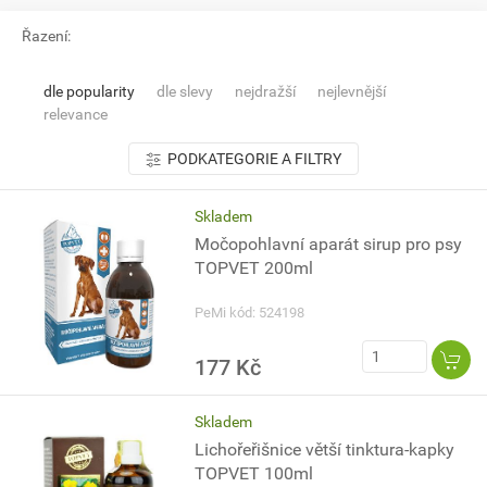
Řazení:
dle popularity
dle slevy
nejdražší
nejlevnější
relevance
PODKATEGORIE A FILTRY
Skladem
Močopohlavní aparát sirup pro psy
TOPVET 200ml
PeMi kód: 524198
177 Kč
Skladem
Lichořeřišnice větší tinktura-kapky
TOPVET 100ml