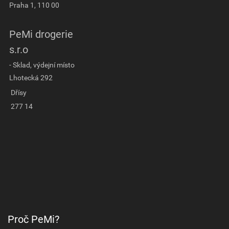
Praha 1, 110 00
PeMi drogerie
s.r.o
- Sklad, výdejní místo
Lhotecká 292
Dřísy
277 14
Proč PeMi?