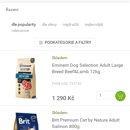
Řazení:
dle popularity
dle slevy
nejdražší
nejlevnější
relevance
PODKATEGORIE A FILTRY
Skladem
Eminent Dog Selection Adult Large
Breed Beef&Lamb 12kg
PeMi kód: 733745
1 290 Kč
Skladem
Brit Premium Cat by Nature Adult
Salmon 800g