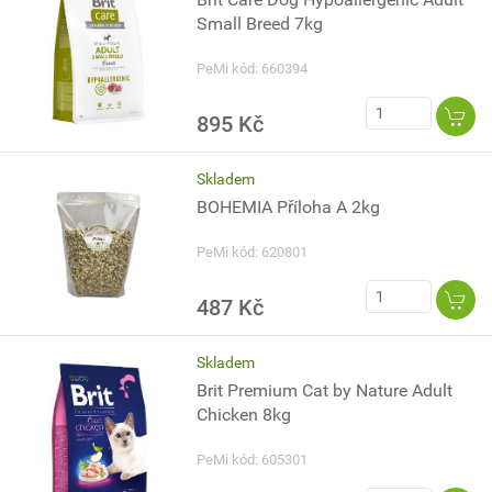
Small Breed 7kg
PeMi kód: 660394
895 Kč
Skladem
BOHEMIA Příloha A 2kg
PeMi kód: 620801
487 Kč
Skladem
Brit Premium Cat by Nature Adult
Chicken 8kg
PeMi kód: 605301