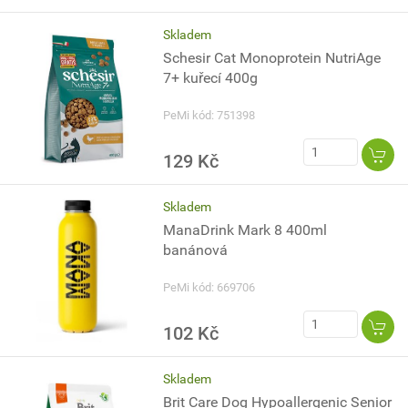
Skladem
Schesir Cat Monoprotein NutriAge
7+ kuřecí 400g
PeMi kód: 751398
129 Kč
Skladem
ManaDrink Mark 8 400ml
banánová
PeMi kód: 669706
102 Kč
Skladem
Brit Care Dog Hypoallergenic Senior