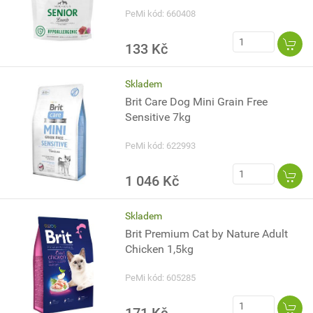
PeMi kód: 660408
133 Kč
Skladem
Brit Care Dog Mini Grain Free
Sensitive 7kg
PeMi kód: 622993
1 046 Kč
Skladem
Brit Premium Cat by Nature Adult
Chicken 1,5kg
PeMi kód: 605285