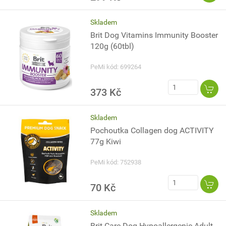
Skladem
Brit Dog Vitamins Immunity Booster
120g (60tbl)
PeMi kód: 699264
373 Kč
Skladem
Pochoutka Collagen dog ACTIVITY
77g Kiwi
PeMi kód: 752938
70 Kč
Skladem
Brit Care Dog Hypoallergenic Adult