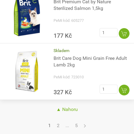
Brit Premium Cat by Nature
Sterilized Salmon 1,5kg
PeMi kód: 605277
177 Kč
Skladem
Brit Care Dog Mini Grain Free Adult
Lamb 2kg
PeMi kód: 723010
327 Kč
▲ Nahoru
1
2
...
5