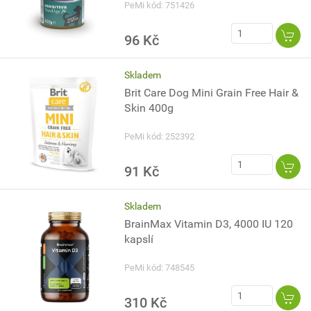
PeMi kód: 751426
96 Kč
Skladem
Brit Care Dog Mini Grain Free Hair &
Skin 400g
PeMi kód: 252392
91 Kč
Skladem
BrainMax Vitamin D3, 4000 IU 120
kapslí
PeMi kód: 748545
310 Kč