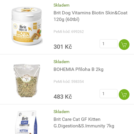
Skladem
Brit Dog Vitamins Biotin Skin&Coat
120g (60tbl)
PeMi kód: 699262
301 Kč
Skladem
BOHEMIA Příloha B 2kg
PeMi kód: 598354
483 Kč
Skladem
Brit Care Cat GF Kitten
G.Digestion&S.Immunity 7kg