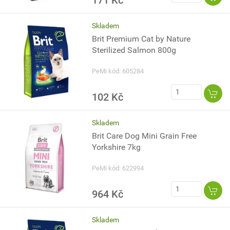
171 Kč
Skladem
Brit Premium Cat by Nature
Sterilized Salmon 800g
PeMi kód: 605284
102 Kč
Skladem
Brit Care Dog Mini Grain Free
Yorkshire 7kg
PeMi kód: 622994
964 Kč
Skladem