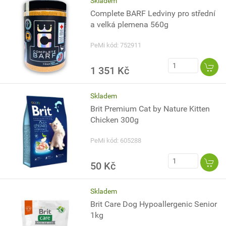
Skladem
Complete BARF Ledviny pro střední
a velká plemena 560g
PeMi kód: 752911
1 351 Kč
Skladem
Brit Premium Cat by Nature Kitten
Chicken 300g
PeMi kód: 605288
50 Kč
Skladem
Brit Care Dog Hypoallergenic Senior
1kg