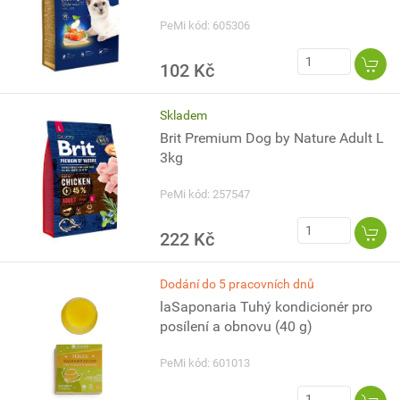
PeMi kód: 605306
102 Kč
Skladem
Brit Premium Dog by Nature Adult L
3kg
PeMi kód: 257547
222 Kč
Dodání do 5 pracovních dnů
laSaponaria Tuhý kondicionér pro
posílení a obnovu (40 g)
PeMi kód: 601013