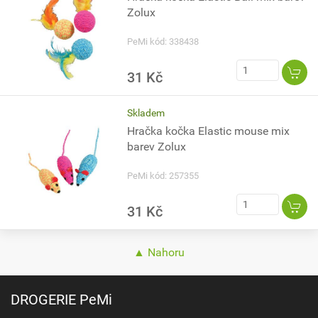
Zolux
PeMi kód: 338438
31 Kč
Skladem
Hračka kočka Elastic mouse mix
barev Zolux
PeMi kód: 257355
31 Kč
▲ Nahoru
DROGERIE PeMi