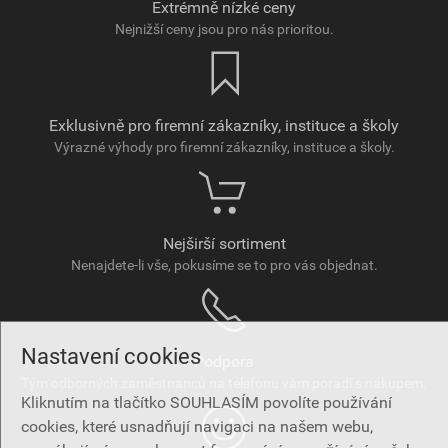
Extrémně nízké ceny
Nejnižší ceny jsou pro nás prioritou.
Exklusivně pro firemní zákazníky, instituce a školy
Výrazné výhody pro firemní zákazníky, instituce a školy.
Nejširší sortiment
Nenajdete-li vše, pokusíme se to pro vás objednat.
Nastavení cookies
Podpora
Tým odborných zaměstnanců na telefonu vám poradí s nákupem.
Kliknutím na tlačítko SOUHLASÍM povolíte používání
cookies, které usnadňují navigaci na našem webu,