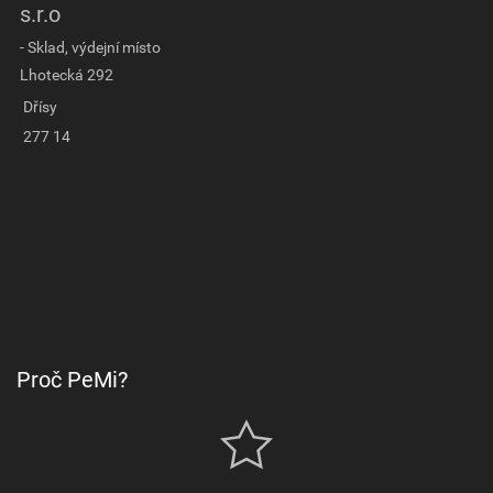
s.r.o
- Sklad, výdejní místo
Lhotecká 292
Dřísy
277 14
Proč PeMi?