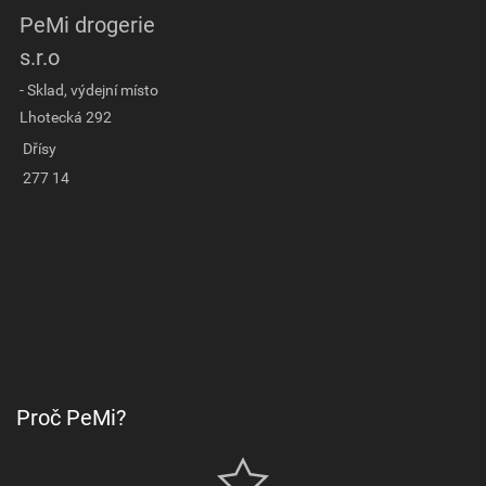
PeMi drogerie
s.r.o
- Sklad, výdejní místo
Lhotecká 292
Dřísy
277 14
Proč PeMi?