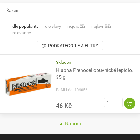
Řazení:
dle popularity
dle slevy
nejdražší
nejlevnější
relevance
PODKATEGORIE A FILTRY
Skladem
Hlubna Prenocel obuvnické lepidlo,
35 g
PeMi kód: 106056
46 Kč
▲ Nahoru