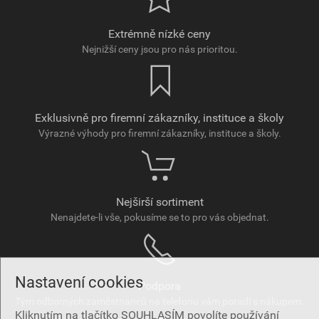
Extrémně nízké ceny
Nejnižší ceny jsou pro nás prioritou.
Exklusivně pro firemní zákazníky, instituce a školy
Výrazné výhody pro firemní zákazníky, instituce a školy.
Nejširší sortiment
Nenajdete-li vše, pokusíme se to pro vás objednat.
Nastavení cookies
Podpora
Tým odborných zaměstnanců na telefonu vám poradí s nákupem.
Kliknutím na tlačítko SOUHLASÍM povolíte používání