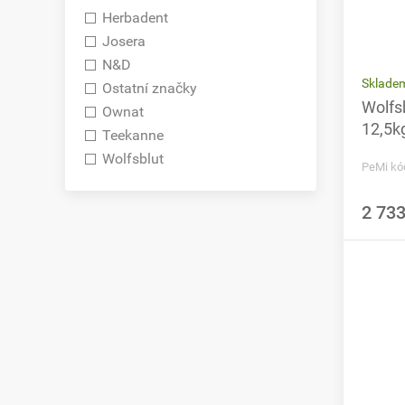
Herbadent
Josera
N&D
Sklade
Ostatní značky
Wolfsb
Ownat
12,5k
Teekanne
Wolfsblut
PeMi kó
2 733