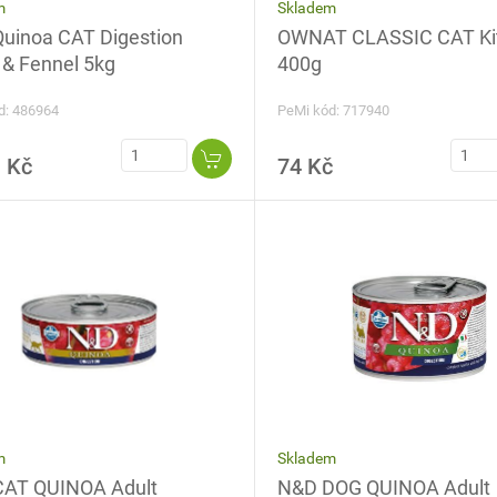
Skladem
m
OWNAT CLASSIC CAT Ki
uinoa CAT Digestion
400g
& Fennel 5kg
PeMi kód: 717940
d: 486964
 Kč
74 Kč
Skladem
m
N&D DOG QUINOA Adult
AT QUINOA Adult