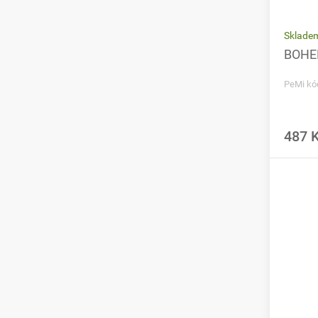
Sklade
BOHEM
PeMi kó
487 