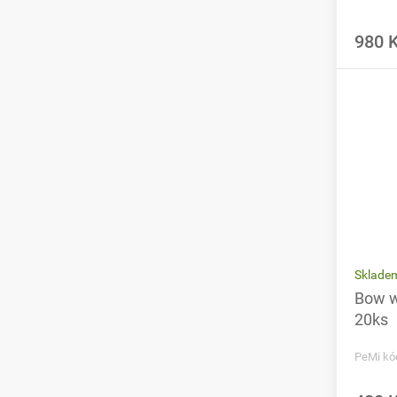
980 
Sklade
Bow w
20ks
PeMi kó