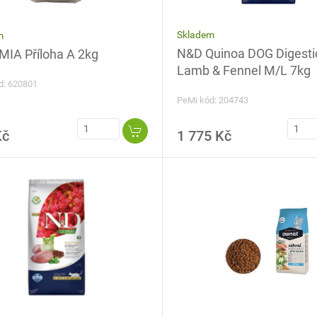
Skladem
m
N&D Quinoa DOG Digesti
IA Příloha A 2kg
Lamb & Fennel M/L 7kg
d: 620801
PeMi kód: 204743
Kč
1 775 Kč