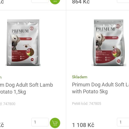
Kč
864 Kč
Skladem
m
Primum Dog Adult Soft 
m Dog Adult Soft Lamb
with Potato 5kg
Potato 1,5kg
PeMi kód: 747805
d: 747800
Kč
1 108 Kč