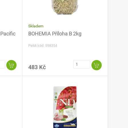
Skladem
Pacific
BOHEMIA Příloha B 2kg
PeMi kód: 598354
483 Kč