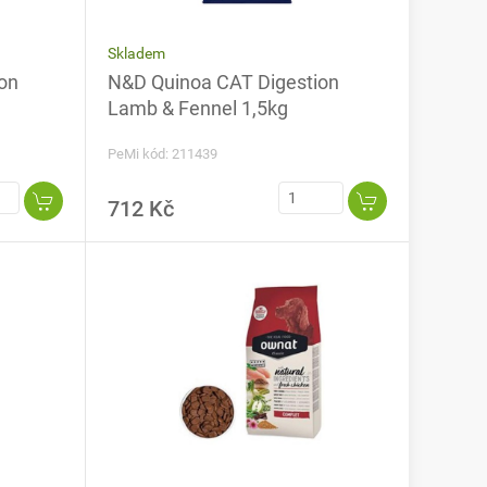
Skladem
on
N&D Quinoa CAT Digestion
Lamb & Fennel 1,5kg
PeMi kód: 211439
712 Kč