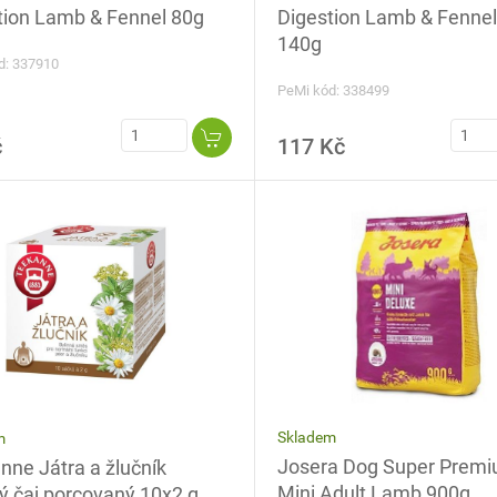
Digestion Lamb & Fennel
tion Lamb & Fennel 80g
140g
d: 337910
PeMi kód: 338499
č
117 Kč
Skladem
m
Josera Dog Super Prem
nne Játra a žlučník
Mini Adult Lamb 900g
ný čaj porcovaný 10x2 g