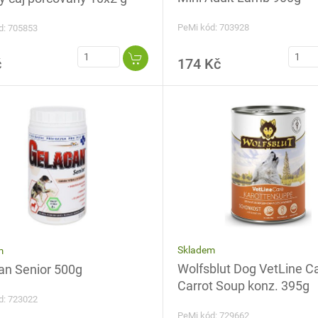
PeMi kód: 703928
d: 705853
č
174 Kč
Skladem
m
Wolfsblut Dog VetLine C
an Senior 500g
Carrot Soup konz. 395g
d: 723022
PeMi kód: 729662