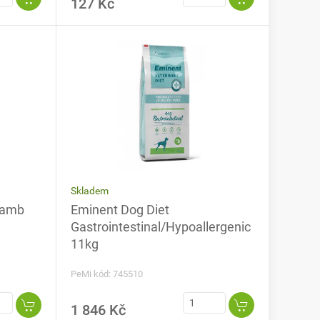
127 Kč
Skladem
Lamb
Eminent Dog Diet
Gastrointestinal/Hypoallergenic
11kg
PeMi kód: 745510
1 846 Kč