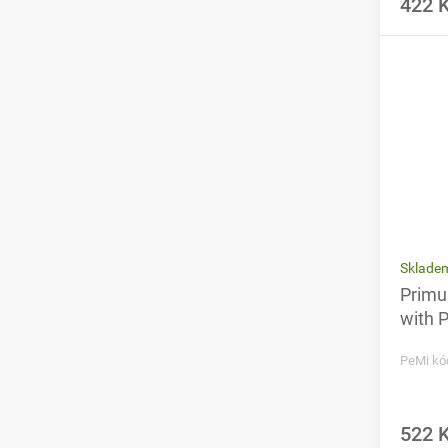
422 
Sklade
Primu
with 
PeMi kó
522 