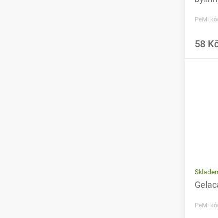
PeMi kó
58 K
Sklade
Gelac
PeMi kó