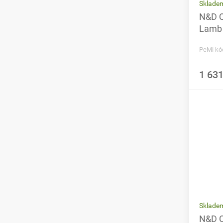
Sklade
N&D Q
Lamb 
PeMi kó
1 631
Sklade
N&D C