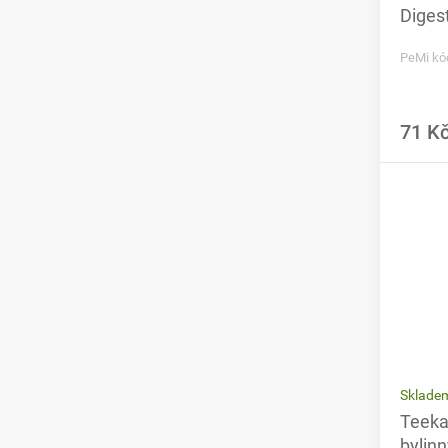
Diges
PeMi kó
71 K
Sklade
Teeka
bylin