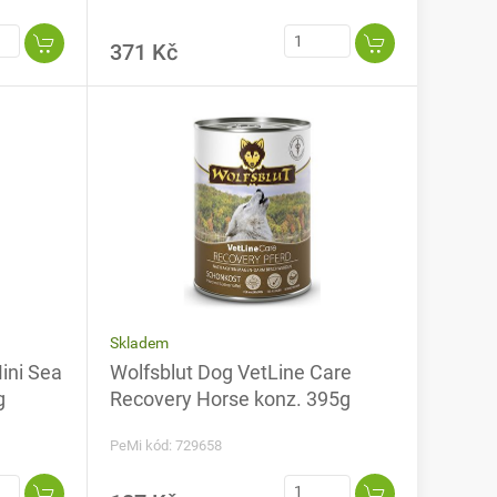
371 Kč
Skladem
ini Sea
Wolfsblut Dog VetLine Care
g
Recovery Horse konz. 395g
PeMi kód: 729658