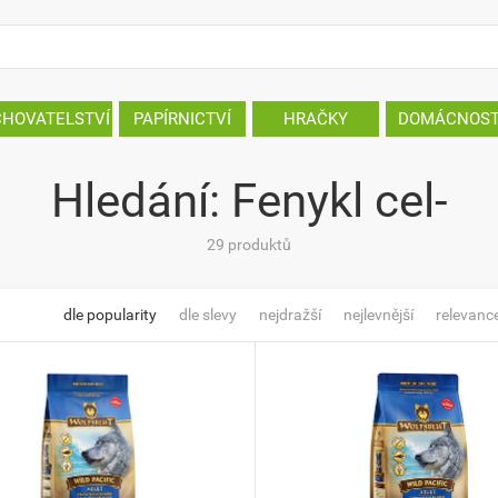
CHOVATELSTVÍ
PAPÍRNICTVÍ
HRAČKY
DOMÁCNOS
Hledání: Fenykl cel-
29 produktů
dle popularity
dle slevy
nejdražší
nejlevnější
relevanc