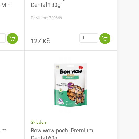
 Mini
Dental 180g
PeMi kód: 729669
127 Kč
Skladem
ium
Bow wow poch. Premium
Dental 60g