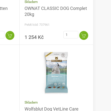
Skladem
tten
OWNAT CLASSIC DOG Complet
20kg
PeMi kód: 737961
1 254 Kč
Skladem
Wolfsblut Dog VetLine Care