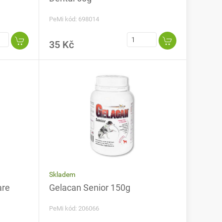
PeMi kód: 698014
35 Kč
Skladem
are
Gelacan Senior 150g
PeMi kód: 206066