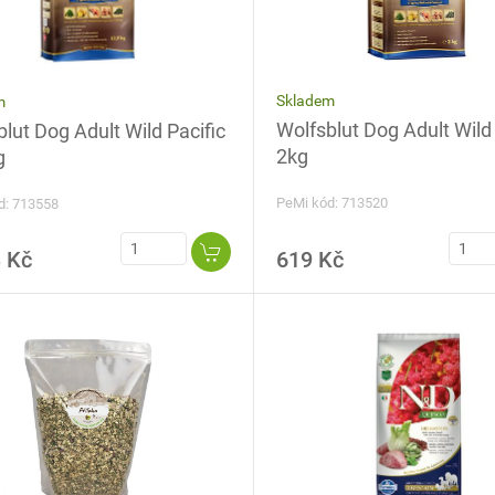
Skladem
m
Wolfsblut Dog Adult Wild 
lut Dog Adult Wild Pacific
2kg
g
PeMi kód: 713520
d: 713558
 Kč
619 Kč