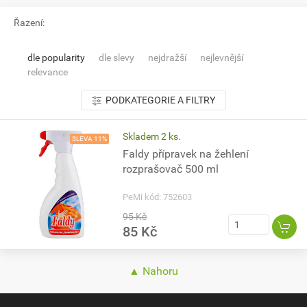
Řazení:
dle popularity
dle slevy
nejdražší
nejlevnější
relevance
PODKATEGORIE A FILTRY
Skladem 2 ks.
SLEVA 11%
Faldy přípravek na žehlení
rozprašovač 500 ml
PeMi kód: 752603
95 Kč
85 Kč
▲ Nahoru