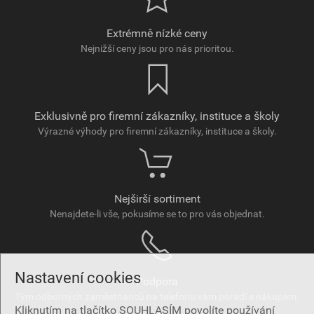
Extrémně nízké ceny
Nejnižší ceny jsou pro nás prioritou.
Exklusivně pro firemní zákazníky, instituce a školy
Výrazné výhody pro firemní zákazníky, instituce a školy.
Nejširší sortiment
Nenajdete-li vše, pokusíme se to pro vás objednat.
Nastavení cookies
Podpora
Tým odborných zaměstnanců na telefonu vám poradí s nákupem.
Kliknutím na tlačítko SOUHLASÍM povolíte používání