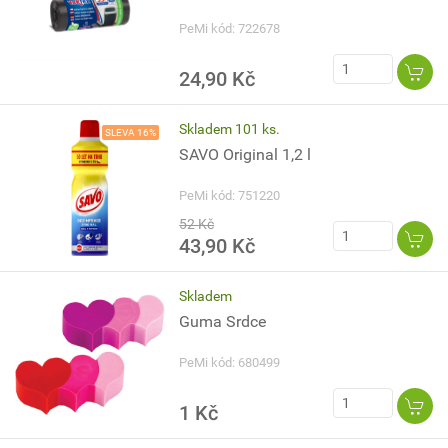
PeMi kód: 722678
24,90 Kč
Skladem 101 ks.
SLEVA 16%
SAVO Original 1,2 l
PeMi kód: 751220
52 Kč
43,90 Kč
Skladem
Guma Srdce
PeMi kód: 680499
1 Kč