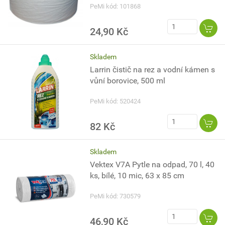
PeMi kód: 101868
24,90 Kč
Skladem
Larrin čistič na rez a vodní kámen s
vůní borovice, 500 ml
PeMi kód: 520424
82 Kč
Skladem
Vektex V7A Pytle na odpad, 70 l, 40
ks, bílé, 10 mic, 63 x 85 cm
PeMi kód: 730579
46,90 Kč