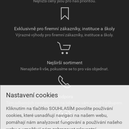
Nejnižší ceny jsou pro nás prioritou.
Exklusivně pro firemní zákazníky, instituce a školy
Výrazné výhody pro firemní zákazníky, instituce a školy.
Nejširší sortiment
Nenajdete-li vše, pokusíme se to pro vás objednat.
Nastavení cookies
Podpora
Tým odborných zaměstnanců na telefonu vám poradí s nákupem.
Kliknutím na tlačítko SOUHLASÍM povolíte používání
cookies, které usnadňují navigaci na našem webu,
pomáhají nám analyzovat fungování a používání našeho