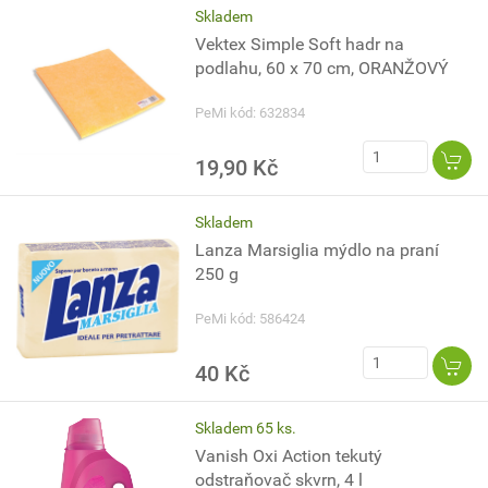
Skladem
Vektex Simple Soft hadr na
podlahu, 60 x 70 cm, ORANŽOVÝ
PeMi kód: 632834
19,90 Kč
Skladem
Lanza Marsiglia mýdlo na praní
250 g
PeMi kód: 586424
40 Kč
Skladem 65 ks.
Vanish Oxi Action tekutý
odstraňovač skvrn, 4 l