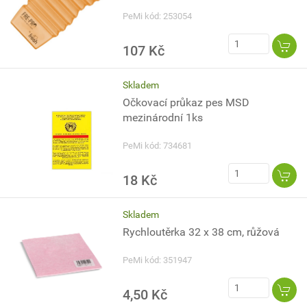
PeMi kód: 253054
107 Kč
Skladem
Očkovací průkaz pes MSD
mezinárodní 1ks
PeMi kód: 734681
18 Kč
Skladem
Rychloutěrka 32 x 38 cm, růžová
PeMi kód: 351947
4,50 Kč