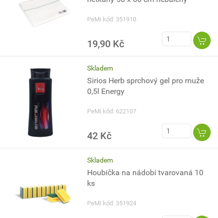
PeMi kód: 351910
19,90 Kč
Skladem
Sirios Herb sprchový gel pro muže
0,5l Energy
PeMi kód: 622107
42 Kč
Skladem
Houbička na nádobí tvarovaná 10
ks
PeMi kód: 351924