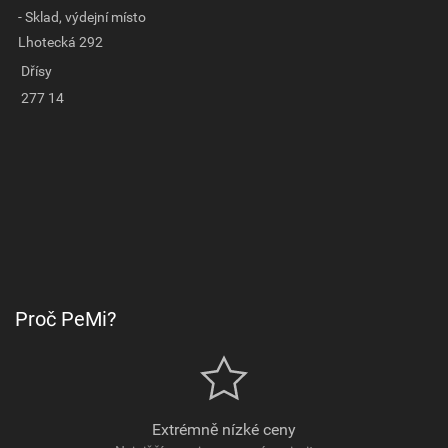
- Sklad, výdejní místo
Lhotecká 292
Dřísy
277 14
Proč PeMi?
Extrémně nízké ceny