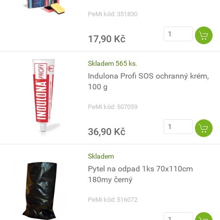
PeMi kód: 351830
17,90 Kč
Skladem 565 ks.
Indulona Profi SOS ochranný krém,
100 g
PeMi kód: 507059
36,90 Kč
Skladem
Pytel na odpad 1ks 70x110cm
180my černý
PeMi kód: 516072