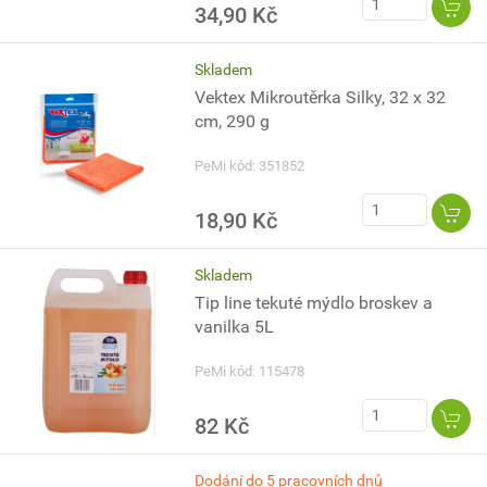
34,90 Kč
Skladem
Vektex Mikroutěrka Silky, 32 x 32
cm, 290 g
PeMi kód: 351852
18,90 Kč
Skladem
Tip line tekuté mýdlo broskev a
vanilka 5L
PeMi kód: 115478
82 Kč
Dodání do 5 pracovních dnů