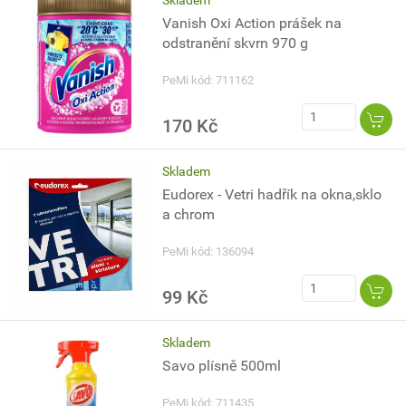
Skladem
Vanish Oxi Action prášek na
odstranění skvrn 970 g
PeMi kód: 711162
170 Kč
Skladem
Eudorex - Vetri hadřík na okna,sklo
a chrom
PeMi kód: 136094
99 Kč
Skladem
Savo plísně 500ml
PeMi kód: 711435