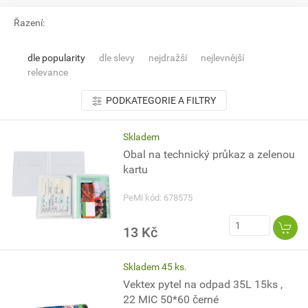
Řazení:
dle popularity
dle slevy
nejdražší
nejlevnější
relevance
PODKATEGORIE A FILTRY
Skladem
Obal na technický průkaz a zelenou
kartu
PeMi kód: 678575
13 Kč
Skladem 45 ks.
Vektex pytel na odpad 35L 15ks ,
22 MIC 50*60 černé