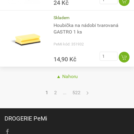
24 Kč
Skladem
Houbička na nádobí tvarovaná
GASTRO 1 ks
PeMi kód: 351932
14,90 Kč
▲ Nahoru
1
2
...
522
DROGERIE PeMi