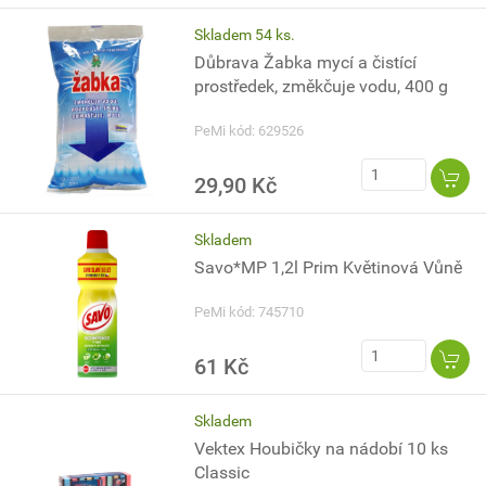
Skladem 54 ks.
Důbrava Žabka mycí a čistící
prostředek, změkčuje vodu, 400 g
PeMi kód: 629526
29,90 Kč
Skladem
Savo*MP 1,2l Prim Květinová Vůně
PeMi kód: 745710
61 Kč
Skladem
Vektex Houbičky na nádobí 10 ks
Classic