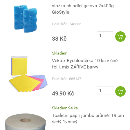
vložka chladící gelová 2x400g
GioStyle
PeMi kód: 746386
38 Kč
Skladem
Vektex Rychloutěrka 10 ks v čiré
folii, mix ZÁŘIVÉ barvy
PeMi kód: 665147
49,90 Kč
Skladem 94 ks.
Toaletní papír jumbo průměr 19 cm
šedý 1vrstvý