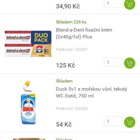
34,90 Kč
Skladem 226 ks.
Blend-a-Dent fixační krém
(2x40g/fol) Plus
PeMi kód: 743297
125 Kč
Skladem
Duck 5v1 s mořskou vůní, tekutý
WC čistič, 750 ml
PeMi kód: 520320
54 Kč