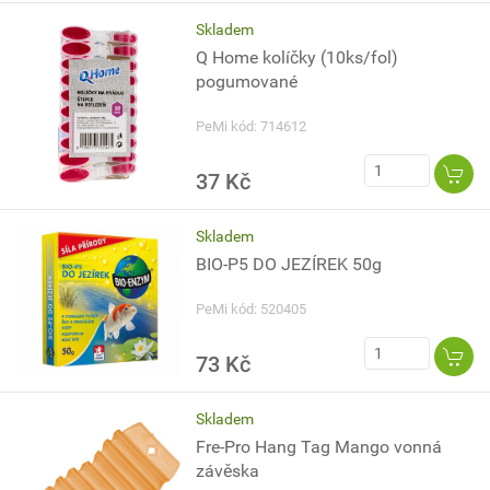
Skladem
Q Home kolíčky (10ks/fol)
pogumované
PeMi kód: 714612
37 Kč
Skladem
BIO-P5 DO JEZÍREK 50g
PeMi kód: 520405
73 Kč
Skladem
Fre-Pro Hang Tag Mango vonná
závěska