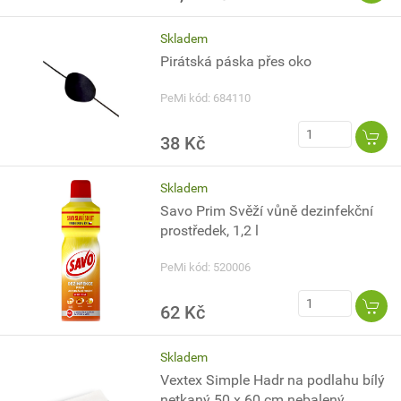
Skladem
Pirátská páska přes oko
PeMi kód: 684110
38 Kč
Skladem
Savo Prim Svěží vůně dezinfekční
prostředek, 1,2 l
PeMi kód: 520006
62 Kč
Skladem
Vextex Simple Hadr na podlahu bílý
netkaný 50 x 60 cm nebalený