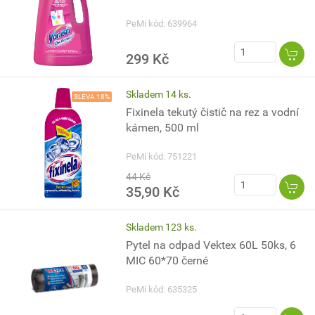
PeMi kód: 639964
299 Kč
Skladem 14 ks.
SLEVA 18%
Fixinela tekutý čistič na rez a vodní
kámen, 500 ml
PeMi kód: 751221
44 Kč
35,90 Kč
Skladem 123 ks.
Pytel na odpad Vektex 60L 50ks, 6
MIC 60*70 černé
PeMi kód: 635325