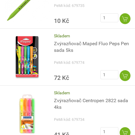
PeMi kód: 679735
10 Kč
Skladem
Zvýrazňovač Maped Fluo Peps Pen
sada 5ks
PeMi kód: 679774
72 Kč
Skladem
Zvýrazňovač Centropen 2822 sada
4ks
PeMi kód: 679734
41 Kč