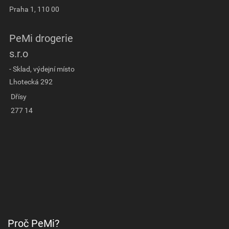
Praha 1, 110 00
PeMi drogerie
s.r.o
- Sklad, výdejní místo
Lhotecká 292
Dřísy
277 14
Proč PeMi?