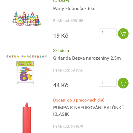
Skladem
Párty klobouček 6ks
PeMi kód: 698156
19 Kč
Skladem
Girlanda Bezva narozeniny 2,5m
PeMi kód: 684556
44 Kč
Dodání do 3 pracovních dnů
PUMPA K NAFUKOVÁNÍ BALÓNKŮ -
KLASIK
PeMi kód: 644679