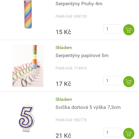
Serpentýny Pruhy 4m
PeMi kód: 698155
15 Kč
Skladem
Serpentýny papírové 5m
PeMi kód: 714916
17 Kč
Skladem
Svíčka dortová 5 výška 7,3cm
PeMi kód: 592776
21 Kč