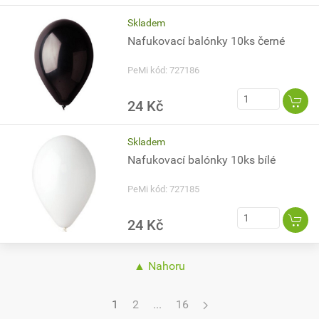
Skladem
Nafukovací balónky 10ks černé
PeMi kód: 727186
24 Kč
Skladem
Nafukovací balónky 10ks bílé
PeMi kód: 727185
24 Kč
▲ Nahoru
1
2
...
16