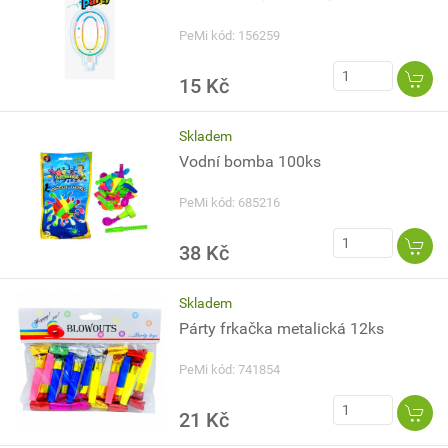
PeMi kód: 156259
15 Kč
Skladem
Vodní bomba 100ks
PeMi kód: 685216
38 Kč
Skladem
Párty frkačka metalická 12ks
PeMi kód: 741854
21 Kč