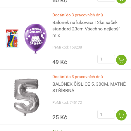
60 Kč
Dodání do 3 pracovních dnů
Balónek nafukovací 12ks sáček
standard 23cm Všechno nejlepší
mix
PeMi kód: 158238
49 Kč
Dodání do 3 pracovních dnů
BALÓNEK ČÍSLICE 5, 30CM, MATNĚ
STŘÍBRNÁ
PeMi kód: 745172
25 Kč