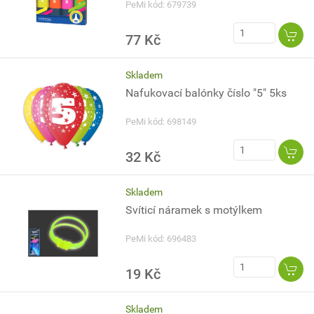
PeMi kód: 679739
77 Kč
Skladem
Nafukovací balónky číslo "5" 5ks
PeMi kód: 698149
32 Kč
Skladem
Svíticí náramek s motýlkem
PeMi kód: 696483
19 Kč
Skladem