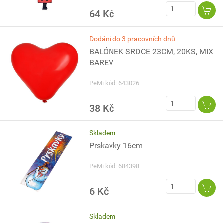
64 Kč
Dodání do 3 pracovních dnů
BALÓNEK SRDCE 23CM, 20KS, MIX
BAREV
PeMi kód: 643026
38 Kč
Skladem
Prskavky 16cm
PeMi kód: 684398
6 Kč
Skladem