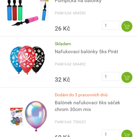
Pumpička na balónky
PeMi kód: 684550
26 Kč
Skladem
Nafukovací balónky 5ks Pirát
PeMi kód: 684492
32 Kč
Dodání do 3 pracovních dnů
Balónek nafukovací 6ks sáček
chrom 30cm mix
PeMi kód: 730623