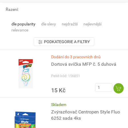
Řazení:
dle popularity
dle slevy
nejdražší
nejlevnější
relevance
PODKATEGORIE A FILTRY
Dodání do 3 pracovních dnů
Dortová svíčka MFP č. 5 duhová
PeMi kód: 156851
15 Kč
Skladem
Zvýrazňovač Centropen Style Fluo
6252 sada 4ks