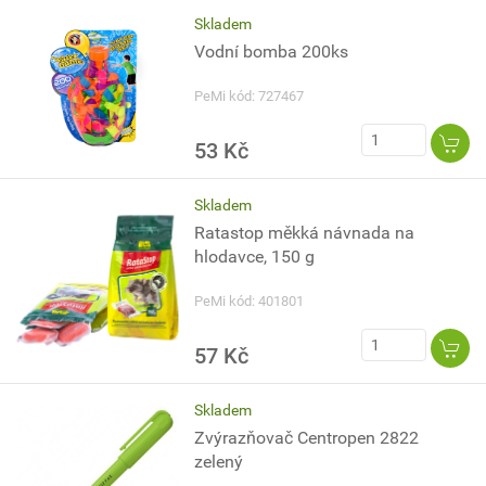
Skladem
Vodní bomba 200ks
PeMi kód: 727467
53 Kč
Skladem
Ratastop měkká návnada na
hlodavce, 150 g
PeMi kód: 401801
57 Kč
Skladem
Zvýrazňovač Centropen 2822
zelený