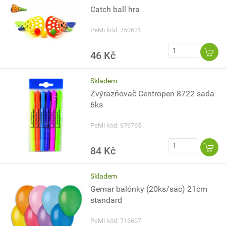
Catch ball hra
PeMi kód: 750631
46 Kč
Skladem
Zvýrazňovač Centropen 8722 sada
6ks
PeMi kód: 679765
84 Kč
Skladem
Gemar balónky (20ks/sac) 21cm
standard
PeMi kód: 716607