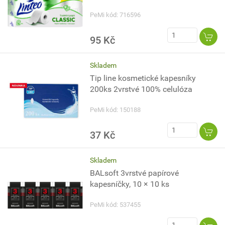
PeMi kód: 716596
95 Kč
Skladem
Tip line kosmetické kapesníky
200ks 2vrstvé 100% celulóza
PeMi kód: 150188
37 Kč
Skladem
BALsoft 3vrstvé papírové
kapesníčky, 10 × 10 ks
PeMi kód: 537455