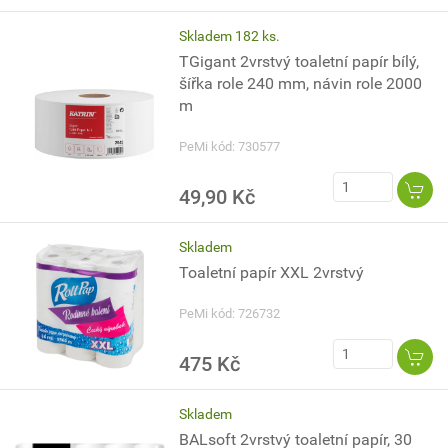
Skladem 182 ks.
TGigant 2vrstvý toaletní papír bílý,
šířka role 240 mm, návin role 2000
m
PeMi kód: 730577
49,90 Kč
Skladem
Toaletní papír XXL 2vrstvý
PeMi kód: 726732
475 Kč
Skladem
BALsoft 2vrstvý toaletní papír, 30