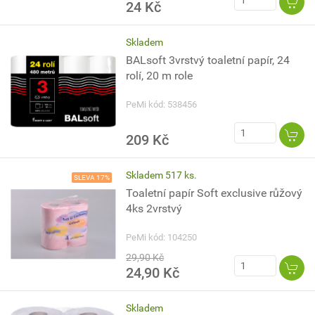
24 Kč
Skladem
BALsoft 3vrstvý toaletní papír, 24
rolí, 20 m role
PeMi kód: 538456
209 Kč
Skladem 517 ks.
SLEVA 17%
Toaletní papír Soft exclusive růžový
4ks 2vrstvý
PeMi kód: 104250
29,90 Kč
24,90 Kč
Skladem