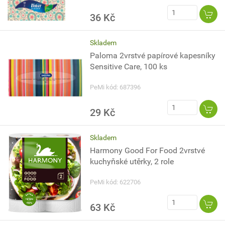
36 Kč
Skladem
Paloma 2vrstvé papírové kapesníky
Sensitive Care, 100 ks
PeMi kód: 687396
29 Kč
Skladem
Harmony Good For Food 2vrstvé
kuchyňské utěrky, 2 role
PeMi kód: 622706
63 Kč