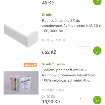
46 Kč
Skladem
Papírové ručníky ZZ do
zásobovače, 2vrstvé, extra bílé, 20 x
150, 3000 ks
PeMi kód: 745498
662 Kč
Skladem 140 ks.
SLEVA 20%
Toaletní papír soft exclusiv
Rainbow-probarvený bílo-růžový
100% celuloza, 20 metrů 4ks
2vrstvy
PeMi kód: 738741
24,90 Kč
19,90 Kč