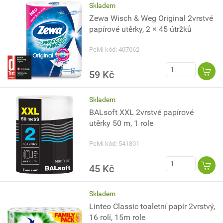
Skladem
Zewa Wisch & Weg Original 2vrstvé
papírové utěrky, 2 × 45 útržků
PeMi kód: 407062
59 Kč
Skladem
BALsoft XXL 2vrstvé papírové
utěrky 50 m, 1 role
PeMi kód: 541801
45 Kč
Skladem
Linteo Classic toaletní papír 2vrstvý,
16 rolí, 15m role