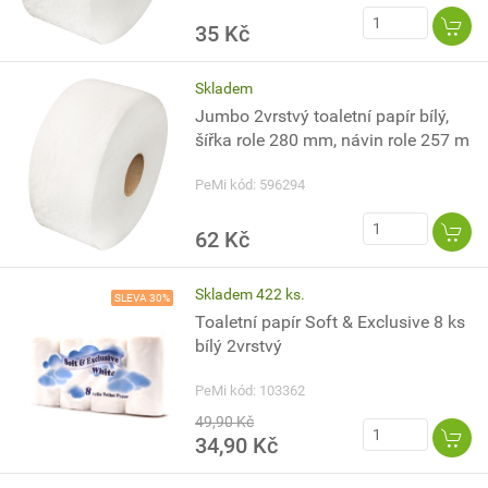
35 Kč
Skladem
Jumbo 2vrstvý toaletní papír bílý,
šířka role 280 mm, návin role 257 m
PeMi kód: 596294
62 Kč
Skladem 422 ks.
SLEVA 30%
Toaletní papír Soft & Exclusive 8 ks
bílý 2vrstvý
PeMi kód: 103362
49,90 Kč
34,90 Kč