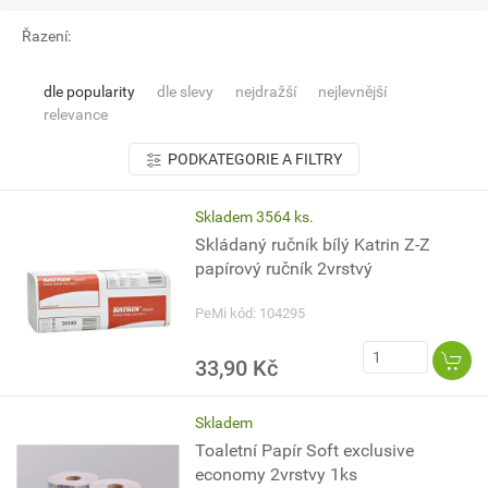
Řazení:
dle popularity
dle slevy
nejdražší
nejlevnější
relevance
PODKATEGORIE A FILTRY
Skladem 3564 ks.
Skládaný ručník bílý Katrin Z-Z
papírový ručník 2vrstvý
PeMi kód: 104295
33,90 Kč
Skladem
Toaletní Papír Soft exclusive
economy 2vrstvy 1ks