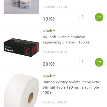
PeMi kód: 717330
19 Kč
Skladem
BALsoft 3vrstvé papírové
kapesníčky v krabici, 105 ks
PeMi kód: 534166
33 Kč
Skladem
Jumbo 2vrstvý toaletní papír extra
bílý, šířka role 190 mm, návin role
120 m
PeMi kód: 596295