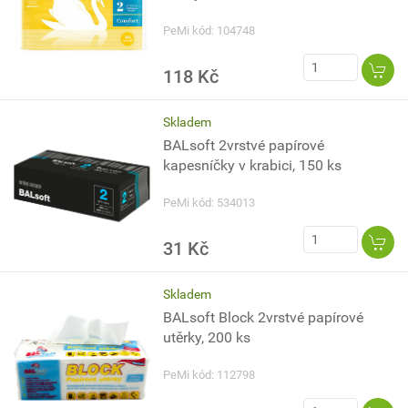
PeMi kód: 104748
118 Kč
Skladem
BALsoft 2vrstvé papírové
kapesníčky v krabici, 150 ks
PeMi kód: 534013
31 Kč
Skladem
BALsoft Block 2vrstvé papírové
utěrky, 200 ks
PeMi kód: 112798