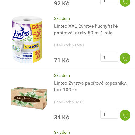
92 Kč
Skladem
Linteo XXL 2vrstvé kuchyňské
papírové utěrky 50 m, 1 role
PeMi kód: 637491
71 Kč
Skladem
Linteo 2vrstvé papírové kapesníky,
box 100 ks
PeMi kód: 516265
34 Kč
Skladem