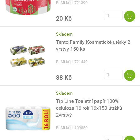
PeMi kód: 721390
20 Kč
Skladem
Tento Family Kosmetické utěrky 2
vrstvy 150 ks
PeMi kód: 721449
38 Kč
Skladem
Tip Line Toaletní papír 100%
celuloza 16 rolí 16x150 útržků
2vrstvý
PeMi kód: 109850