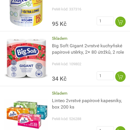
PeMi kód: 337316
95 Kč
Skladem
Big Soft Gigant 2vrstvé kuchyňské
papírové utěrky, 2× 80 útržků, 2 role
PeMi kód: 109802
34 Kč
Skladem
Linteo 2vrstvé papírové kapesníky,
box 200 ks
PeMi kód: 526288