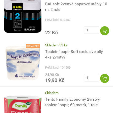
BALsoft 2vrstvé papírové utěrky 10
m, 2 role
PeMi kód: 537457
22 Kč
Skladem 53 ks.
SLEVA 20%
Toaletní papír Soft exclusive bílý
4ks 2vrstvý
PeMi kód: 104509
24,90 Kč
19,90 Kč
Skladem
Tento Family Economy 2vrstvý
toaletní papír, 60 metrů, 1 role