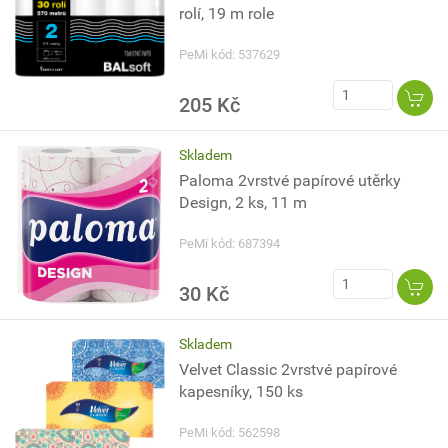
rolí, 19 m role
PeMi kód: 537629
205 Kč
Skladem
Paloma 2vrstvé papírové utěrky
Design, 2 ks, 11 m
PeMi kód: 687394
30 Kč
Skladem
Velvet Classic 2vrstvé papírové
kapesníky, 150 ks
PeMi kód: 562598