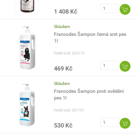
1 408 Kč
Skladem
Francodex Šampon černá srst pes
1l
PeMi kód: 203173
469 Kč
Skladem
Francodex Šampon proti svědění
pes 1l
PeMi kód: 201761
530 Kč