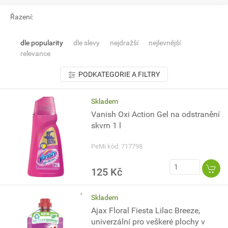
Řazení:
dle popularity
dle slevy
nejdražší
nejlevnější
relevance
PODKATEGORIE A FILTRY
Skladem
Vanish Oxi Action Gel na odstranění
skvrn 1 l
PeMi kód: 717798
125 Kč
Skladem
Ajax Floral Fiesta Lilac Breeze,
univerzální pro veškeré plochy v