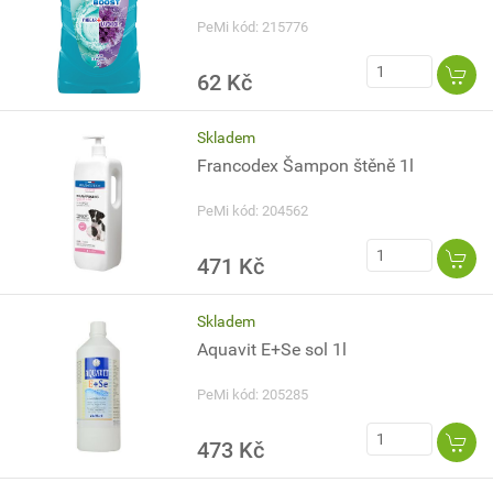
PeMi kód: 215776
62 Kč
Skladem
Francodex Šampon štěně 1l
PeMi kód: 204562
471 Kč
Skladem
Aquavit E+Se sol 1l
PeMi kód: 205285
473 Kč