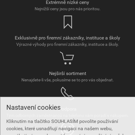
Extrémně nízké ceny
Nejnižší ceny jsou pro nás prioritou.
Exklusivně pro firemní zákazníky, instituce a školy
Výrazné výhody pro firemní zákazníky, instituce a školy.
Nejširší sortiment
Nenajdete-li vše, pokusíme se to pro vás objednat.
Nastavení cookies
Podpora
Tým odborných zaměstnanců na telefonu vám poradí s nákupem.
Kliknutím na tlačítko SOUHLASÍM povolíte používání
cookies, které usnadňují navigaci na našem webu,