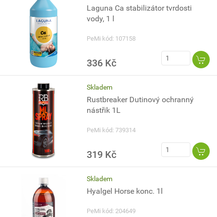
Laguna Ca stabilizátor tvrdosti
vody, 1 l
PeMi kód: 107158
336 Kč
Skladem
Rustbreaker Dutinový ochranný
nástřik 1L
PeMi kód: 739314
319 Kč
Skladem
Hyalgel Horse konc. 1l
PeMi kód: 204649