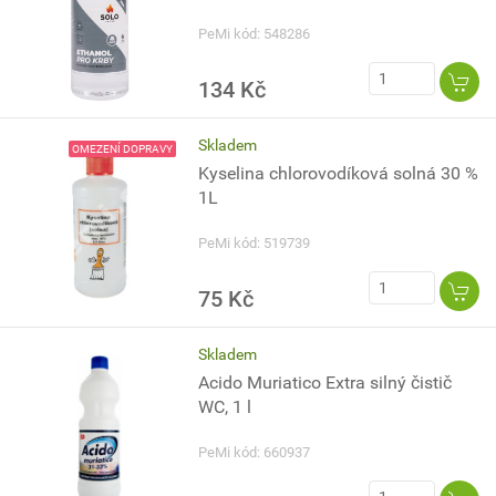
PeMi kód: 548286
134 Kč
Skladem
OMEZENÍ DOPRAVY
Kyselina chlorovodíková solná 30 %
1L
PeMi kód: 519739
75 Kč
Skladem
Acido Muriatico Extra silný čistič
WC, 1 l
PeMi kód: 660937