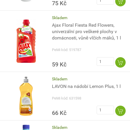
75 Kč
Skladem
Ajax Floral Fiesta Red Flowers,
univerzální pro veškeré plochy v
domácnosti, vůně vlčích máků, 1 l
PeMi kód: 519787
59 Kč
Skladem
LAVON na nádobí Lemon Plus, 1 l
PeMi kód: 631598
66 Kč
Skladem