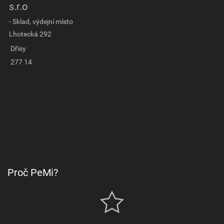
s.r.o
- Sklad, výdejní místo
Lhotecká 292
Dřísy
277 14
Proč PeMi?