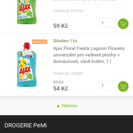
PeMi kód: 519784
59 Kč
Skladem 1 ks.
SLEVA 8%
Ajax Floral Fiesta Lagoon Flowers,
univerzální pro veškeré plochy v
domácnosti, vůně květin, 1 l
PeMi kód: 752809
59 Kč
54 Kč
▲ Nahoru
DROGERIE PeMi