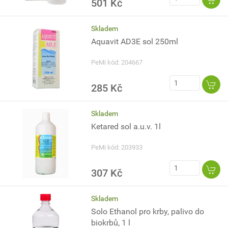
501 Kč
Skladem
Aquavit AD3E sol 250ml
PeMi kód: 204667
285 Kč
Skladem
Ketared sol a.u.v. 1l
PeMi kód: 203933
307 Kč
Skladem
Solo Ethanol pro krby, palivo do
biokrbů, 1 l