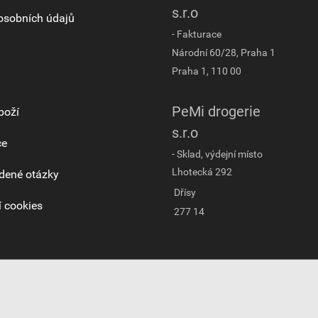
s.r.o
osobních údajů
- Fakturace
Národní 60/28, Praha 1
Praha 1, 110 00
PeMi drogerie
boží
s.r.o
ce
- Sklad, výdejní místo
Lhotecká 292
dené otázky
Dřísy
 cookies
277 14