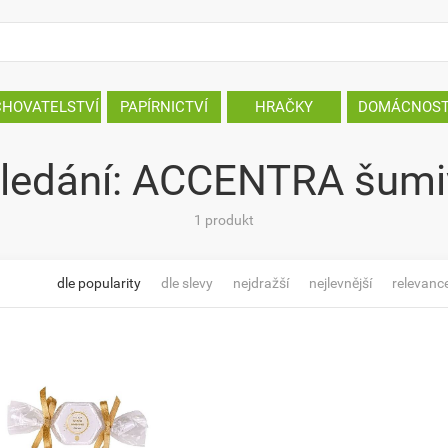
CHOVATELSTVÍ
PAPÍRNICTVÍ
HRAČKY
DOMÁCNOS
ledání: ACCENTRA šumi
1 produkt
dle popularity
dle slevy
nejdražší
nejlevnější
relevanc