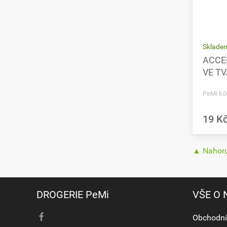
Sklade
ACCE
VE T
PeMi kó
19 K
▲ Nahor
DROGERIE PeMi
VŠE O
Obchodní