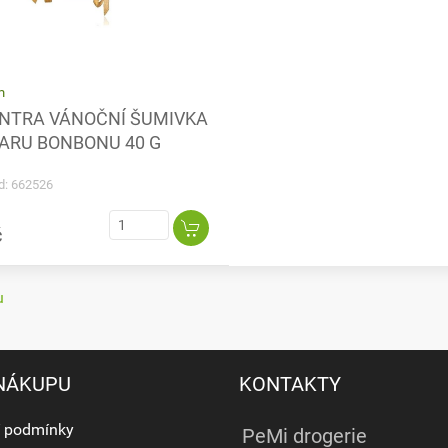
m
NTRA VÁNOČNÍ ŠUMIVKA
VARU BONBONU 40 G
d: 662526
č
u
 NÁKUPU
KONTAKTY
 podmínky
PeMi drogerie