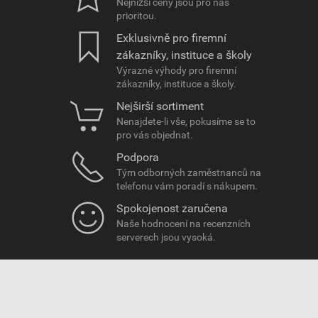
Nejnižší ceny jsou pro nás
prioritou.
Exklusivně pro firemní
zákazníky, instituce a školy
Výrazné výhody pro firemní
zákazníky, instituce a školy.
Nejširší sortiment
Nenajdete-li vše, pokusíme se to
pro vás objednat.
Podpora
Tým odborných zaměstnanců na
telefonu vám poradí s nákupem.
Spokojenost zaručena
Naše hodnocení na recenzních
serverech jsou vysoká.