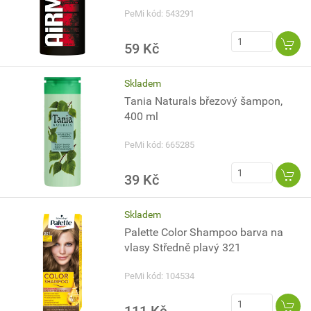
PeMi kód: 543291
59 Kč
Skladem
Tania Naturals březový šampon,
400 ml
PeMi kód: 665285
39 Kč
Skladem
Palette Color Shampoo barva na
vlasy Středně plavý 321
PeMi kód: 104534