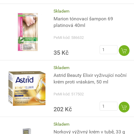
Skladem
Marion tónovací šampon 69
platinová 40ml
PeMi kód: 586632
35 Kč
Skladem
Astrid Beauty Elixir vyživující noční
krém proti vráskám, 50 ml
PeMi kód: 517502
202 Kč
Skladem
Norkový výživný krém v tubě, 33 g