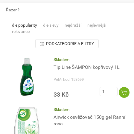
Řazení:
dle popularity
dle slevy
nejdražší
nejlevnější
relevance
PODKATEGORIE A FILTRY
Skladem
Tip Line ŠAMPON kopřivový 1L
PeMi kód: 153699
33 Kč
Skladem
Airwick osvěžovač 150g gel Ranní
rosa