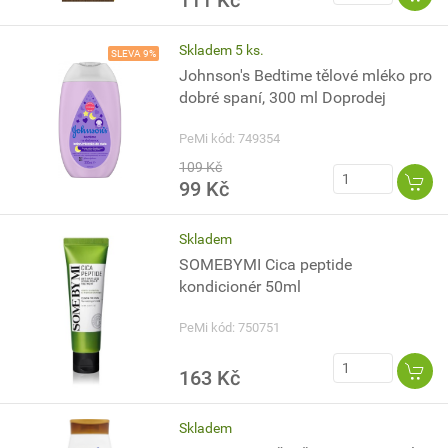
111 Kč
Skladem 5 ks.
SLEVA 9%
Johnson's Bedtime tělové mléko pro
dobré spaní, 300 ml Doprodej
PeMi kód: 749354
109 Kč
99 Kč
Skladem
SOMEBYMI Cica peptide
kondicionér 50ml
PeMi kód: 750751
163 Kč
Skladem