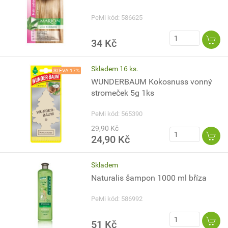
PeMi kód: 586625
34 Kč
Skladem 16 ks.
SLEVA 17%
WUNDERBAUM Kokosnuss vonný
stromeček 5g 1ks
PeMi kód: 565390
29,90 Kč
24,90 Kč
Skladem
Naturalis šampon 1000 ml bříza
PeMi kód: 586992
51 Kč