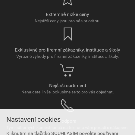
Extrémně nízké ceny
Nejnižší ceny jsou pro nás prioritou.
Exklusivně pro firemní zákazníky, instituce a školy
Výrazné výhody pro firemní zákazníky, instituce a školy.
Nejširší sortiment
Nenajdete-li vše, pokusíme se to pro vás objednat.
Nastavení cookies
Podpora
Tým odborných zaměstnanců na telefonu vám poradí s nákupem.
Kliknutím na tlačítko SOUHLASÍM povolíte používání