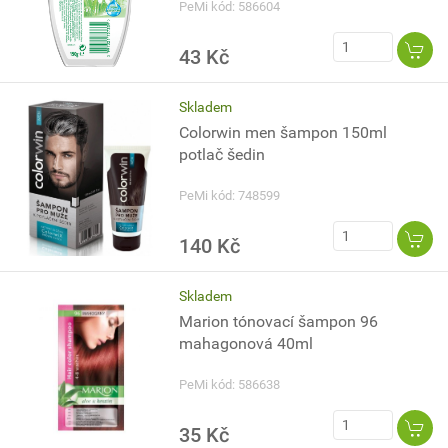
PeMi kód: 586604
43 Kč
Skladem
Colorwin men šampon 150ml
potlač šedin
PeMi kód: 748599
140 Kč
Skladem
Marion tónovací šampon 96
mahagonová 40ml
PeMi kód: 586638
35 Kč