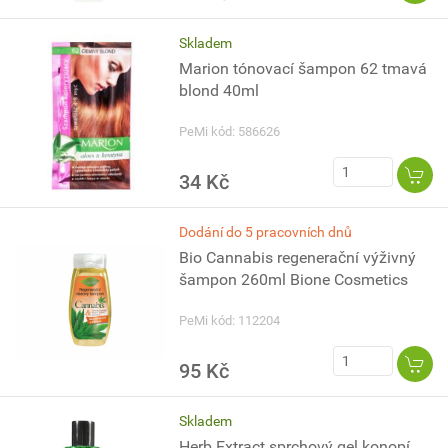
Skladem
Marion tónovací šampon 62 tmavá
blond 40ml
PeMi kód: 586626
34 Kč
Dodání do 5 pracovních dnů
Bio Cannabis regenerační výživný
šampon 260ml Bione Cosmetics
PeMi kód: 112204
95 Kč
Skladem
Herb Extract sprchový gel konopí