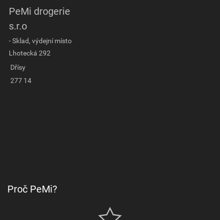
PeMi drogerie
s.r.o
- Sklad, výdejní místo
Lhotecká 292
Dřísy
277 14
Proč PeMi?