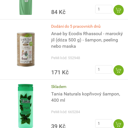
84 Kč
Dodání do 5 pracovních dnů
Anaé by Ecodis Rhassoul - marocký
jíl (dóza 500 g) - šampon, peeling
nebo maska
PeMi kód: 552948
171 Kč
Skladem
Tania Naturals kopřivový šampon,
400 ml
PeMi kód: 665284
39 Kč