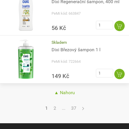
Dixi Regenerační šampon, 400 ml
PeMi kód: 663847
56 Kč
Skladem
Dixi Březový šampon 1 l
PeMi kód: 722664
149 Kč
▲ Nahoru
1
2
...
37