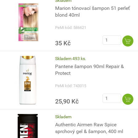
Skladem
Marion tónovací šampon 51 perleť
blond 40ml
PeMi kód: 586621
35 Kč
Skladem 493 ks.
Pantene šampon 90ml Repair &
Protect
PeMi kód: 743015
25,90 Kč
Skladem
Authentic Airmen Raw Spice
sprchový gel & šampon, 400 ml