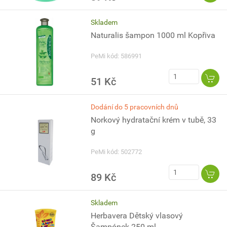
Skladem
Naturalis šampon 1000 ml Kopřiva
PeMi kód: 586991
51 Kč
Dodání do 5 pracovních dnů
Norkový hydratační krém v tubě, 33
g
PeMi kód: 502772
89 Kč
Skladem
Herbavera Dětský vlasový
Šampónek 250 ml