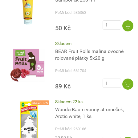
PeMi kód: 585363
50 Kč
Skladem
BEAR Fruit Rolls malina ovocné
rolované plátky 5x20 g
PeMi kód: 661704
89 Kč
Skladem 22 ks.
SLEVA 17%
WunderBaum vonný stromeček,
Arctic white, 1 ks
PeMi kód: 269166
29,90 Kč