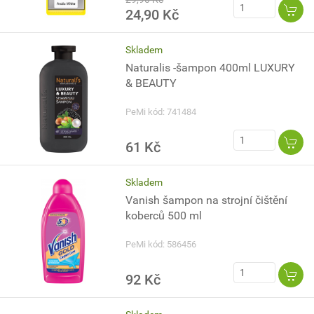
24,90 Kč
Skladem
Naturalis -šampon 400ml LUXURY
& BEAUTY
PeMi kód: 741484
61 Kč
Skladem
Vanish šampon na strojní čištění
koberců 500 ml
PeMi kód: 586456
92 Kč