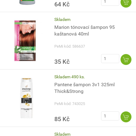
64 Kč
Skladem
Marion tónovací šampon 95
kaštanová 40ml
PeMi kód: 586637
35 Kč
Skladem 490 ks.
Pantene šampon 3v1 325ml
Thick&Strong
PeMi kód: 743025
85 Kč
Skladem