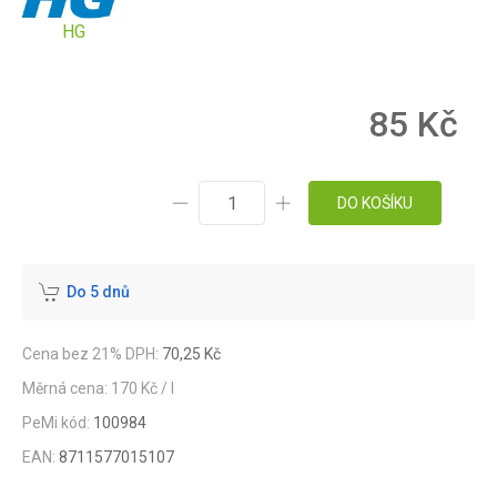
HG
85 Kč
DO KOŠÍKU
Do 5 dnů
Cena bez 21% DPH:
70,25 Kč
Měrná cena: 170 Kč / l
PeMi kód:
100984
EAN:
8711577015107