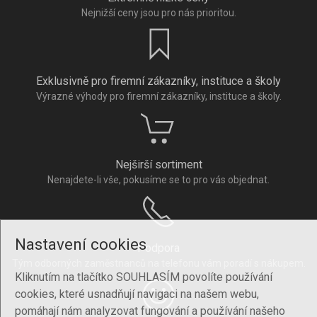
Nejnižší ceny jsou pro nás prioritou.
Exklusivně pro firemní zákazníky, instituce a školy
Výrazné výhody pro firemní zákazníky, instituce a školy.
Nejširší sortiment
Nenajdete-li vše, pokusíme se to pro vás objednat.
Nastavení cookies
Podpora
Tým odborných zaměstnanců na telefonu vám poradí s nákupem.
Kliknutím na tlačítko SOUHLASÍM povolíte používání
cookies, které usnadňují navigaci na našem webu,
pomáhají nám analyzovat fungování a používání našeho