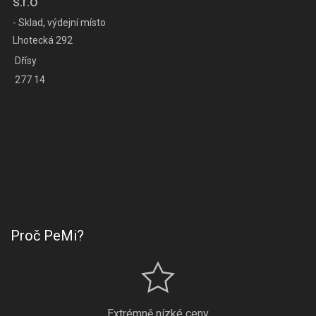
s.r.o
- Sklad, výdejní místo
Lhotecká 292
Dřísy
277 14
Proč PeMi?
Extrémně nízké ceny