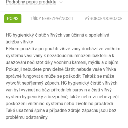
Podrobný popis produktu
POPIS
TŘÍDY NEBEZPEČNOSTI
VÝROBCE/DOVOZCE
HG hygienický čistič vířivých van
účinná a spolehlivá
údržba vířivky
Během použití a po použití vířivé vany dochází ve vnitřním
systému vaší vany k nežádoucímu množení bakterií a k
usazování nečistot díky vodnímu kameni, mýdlu a olejům.
Pokud ji nebudete pravidelně čistit, nebude vaše vířivka
správně fungovat a může se poškodit. Taktéž se může
vytvořit nepříjemný zápach. HG hygienický čistič vířivých
van byl vyvinut na bázi přírodních surovin a čistí vířivý
systém hygienicky a bezpečně, takže nehrozí nebezpečí
poškození vnitřního systému nebo životního prostředí.
Také usazená špína a případné zdroje zápachu jsou bez
problému odstraněny.