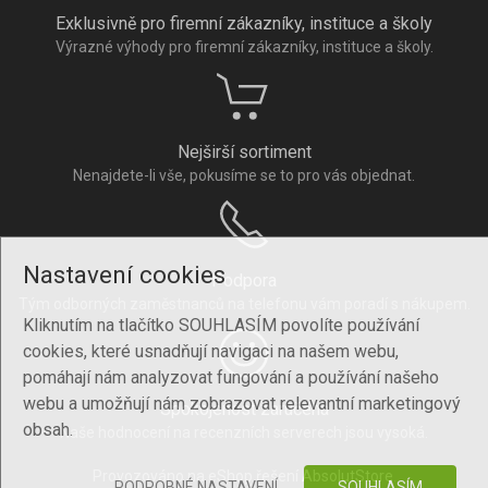
Exklusivně pro firemní zákazníky, instituce a školy
Výrazné výhody pro firemní zákazníky, instituce a školy.
Nejširší sortiment
Nenajdete-li vše, pokusíme se to pro vás objednat.
Nastavení cookies
Podpora
Tým odborných zaměstnanců na telefonu vám poradí s nákupem.
Kliknutím na tlačítko SOUHLASÍM povolíte používání
cookies, které usnadňují navigaci na našem webu,
pomáhají nám analyzovat fungování a používání našeho
webu a umožňují nám zobrazovat relevantní marketingový
Spokojenost zaručena
obsah.
Naše hodnocení na recenzních serverech jsou vysoká.
Provozováno na eShop řešení
AbsolutStore
.
PODROBNÉ NASTAVENÍ
SOUHLASÍM