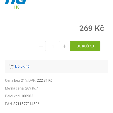
HG
269 Kč
DO KOŠÍKU
Do 5 dnů
Cena bez 21% DPH:
222,31 Kč
Měrná cena: 269 Kč / l
PeMi kód:
100983
EAN:
8711577014506