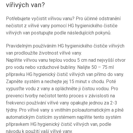
vířivých van?
Potřebujete vyčistit vířivou vanu? Pro účinné odstranění
nečistot z vířivé vany pomocí HG hygienického čističe
vířivých van postupujte podle následujících pokynů.
Pravidelným používáním HG hygienického čističe vířivých
van prodloužíte životnost vířivé vany.
Naplňte vířivou vanu teplou vodou 5 cm nad nejvyšší otvor
pro vodu nebo vzduchové bubliny. Nalijte 50 – 75 ml
přípravku HG hygienický čistič vířivých van přímo do vany.
Zapněte systém a nechejte jej 15 minut v chodu. Poté
vypusťte vodu z vany a opláchněte ji čistou vodou. Pro
prevenci tvorby nečistot tento proces v závislosti na
frekvenci používání vířivé vany opakujte jednou za 2-3
týdny. Pro vířivé vany s vnitřním poloautomatickým a plně
automatickým čistícím systémem naplňte tento systém
přípravkem HG hygienický čistič vířivých van, podle
návodu k použití vaší vířivé vany.