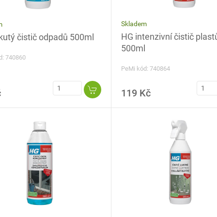
Skladem
m
HG intenzivní čistič plast
kutý čistič odpadů 500ml
500ml
d: 740860
PeMi kód: 740864
č
119 Kč