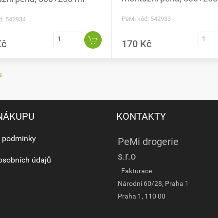
PeMi kód: 542933
d: 542934
Kč
170 Kč
u
 NÁKUPU
KONTAKTY
 podmínky
PeMi drogerie
s.r.o
osobních údajů
- Fakturace
Národní 60/28, Praha 1
Praha 1, 110 00