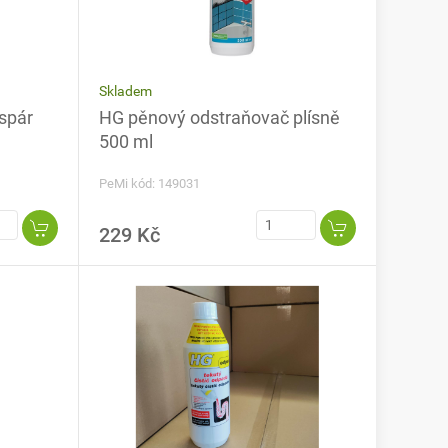
Skladem
spár
HG pěnový odstraňovač plísně
500 ml
PeMi kód: 149031
229 Kč