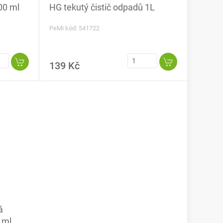
00 ml
HG tekutý čistič odpadů 1L
PeMi kód: 541722
139 Kč
á
 ml