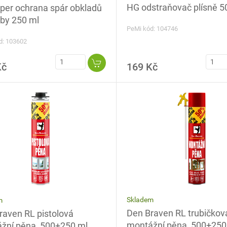
HG odstraňovač plísně 5
per ochrana spár obkladů
žby 250 ml
PeMi kód: 104746
d: 103602
Kč
169 Kč
Skladem
m
Den Braven RL trubičkov
raven RL pistolová
montážní pěna, 500+250
žní pěna, 500+250 ml