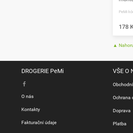
PeMi kó
178 
▲ Nahor
DROGERIE PeMi
VŠE O
Obchodní
O nás
Ochrana 
Kontakty
Doprava
Fakturační údaje
Platba