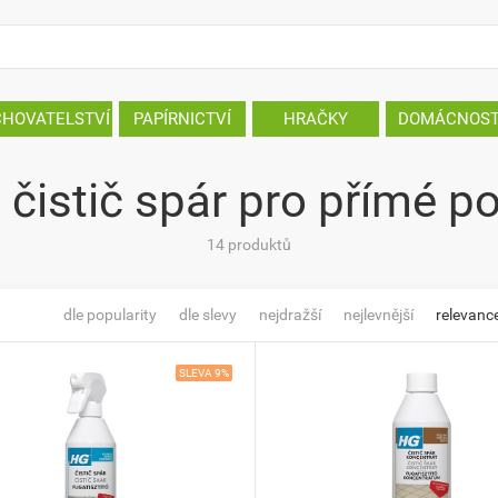
CHOVATELSTVÍ
PAPÍRNICTVÍ
HRAČKY
DOMÁCNOS
 čistič spár pro přímé po
14 produktů
dle popularity
dle slevy
nejdražší
nejlevnější
relevanc
SLEVA 9%