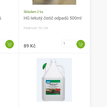
Skladem 2 ks.
ů
HG tekutý čistič odpadů 500ml
PeMi kód: 751128
89 Kč