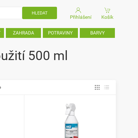
Přihlášení
Košík
T
ZAHRADA
POTRAVINY
BARVY
užití 500 ml
e