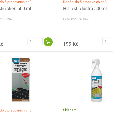
Dodání do 5 pracovních dnů
do 5 pracovních dnů
HG čistič lustrů 500ml
stič oken 500 ml
PeMi kód: 740862
d: 103946
Kč
199 Kč
Skladem
do 5 pracovních dnů