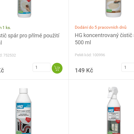
Dodání do 5 pracovních dnů
 1 ks.
HG koncentrovaný čistič 
tič spár pro přímé použití
500 ml
l
PeMi kód: 100996
d: 752532
Kč
149 Kč