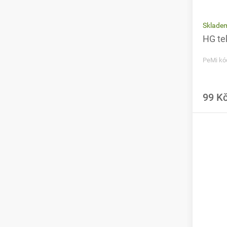
Sklade
HG te
PeMi kó
99 K