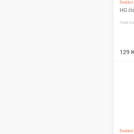
Dodání 
HG či
PeMi kó
129 
Dodání 