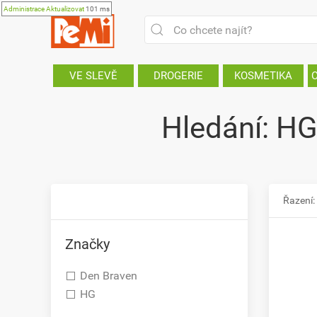
Administrace
Aktualizovat
101 ms
VE SLEVĚ
DROGERIE
KOSMETIKA
Hledání: HG
Řazení:
Značky
Den Braven
HG