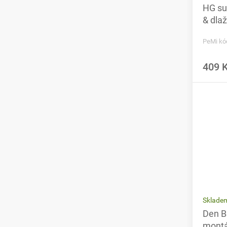
HG su
& dla
PeMi kó
409 
Sklade
Den B
montá