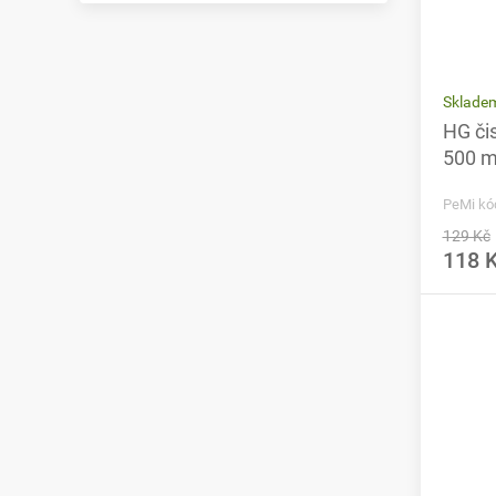
Skladem
HG čis
500 m
PeMi kó
129 Kč
118 