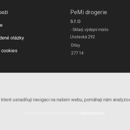
PeMi drogerie
boží
s.r.o
e
- Sklad, výdejní místo
Lhotecká 292
dené otázky
Dřísy
 cookies
277 14
, které usnadňují navigaci na našem webu, pomáhají nám analyzo
Provozováno na eShop řešení
AbsolutStore
.