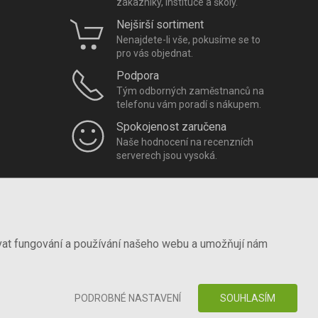
zákazníky, instituce a školy.
Nejširší sortiment
Nenajdete-li vše, pokusíme se to
pro vás objednat.
Podpora
Tým odborných zaměstnanců na
telefonu vám poradí s nákupem.
Spokojenost zaručena
Naše hodnocení na recenzních
serverech jsou vysoká.
vat fungování a používání našeho webu a umožňují nám
PODROBNÉ NASTAVENÍ
SOUHLASÍM