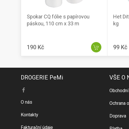
Spokar CQ fólie s papírovou
Het Dit
páskou, 110 cm x 33 m
kg
190 Kč
99 Kč
DROGERIE PeMi
VŠE O
Obchodní
O nás
Ochrana o
Kontakty
Doprava
Fakturační údaje
Platba