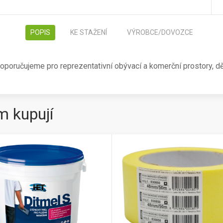
POPIS
KE STAŽENÍ
VÝROBCE/DOVOZCE
 doporučujeme pro reprezentativní obývací a komerční prostory, d
m kupují