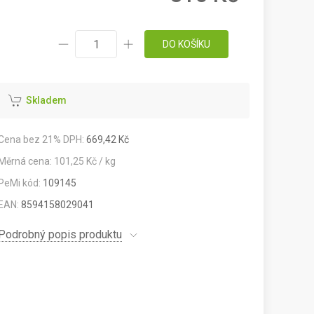
DO KOŠÍKU
Skladem
Cena bez 21% DPH:
669,42 Kč
Měrná cena: 101,25 Kč / kg
PeMi kód:
109145
EAN:
8594158029041
Podrobný popis produktu