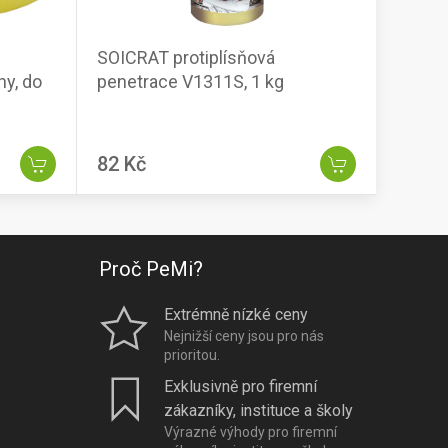
SOICRAT protiplísňová
ny, do
penetrace V1311S, 1 kg
82 Kč
Proč PeMi?
Extrémně nízké ceny
Nejnižší ceny jsou pro nás
prioritou.
Exklusivně pro firemní
zákazníky, instituce a školy
Výrazné výhody pro firemní