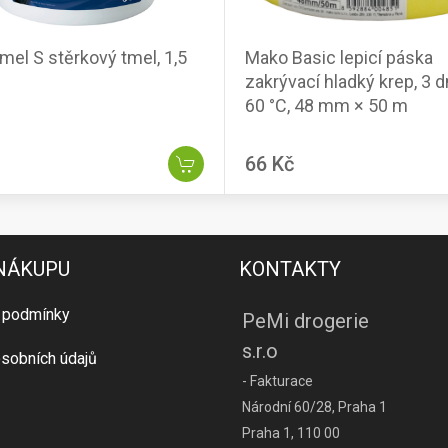
mel S stěrkový tmel, 1,5
Mako Basic lepicí páska
zakrývací hladký krep, 3 d
60 °C, 48 mm × 50 m
66 Kč
 NÁKUPU
KONTAKTY
 podmínky
PeMi drogerie
s.r.o
sobních údajů
- Fakturace
Národní 60/28, Praha 1
Praha 1, 110 00