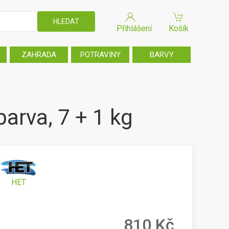
Přihlášení
Košík
T
ZAHRADA
POTRAVINY
BARVY
arva, 7 + 1 kg
HET
810 Kč