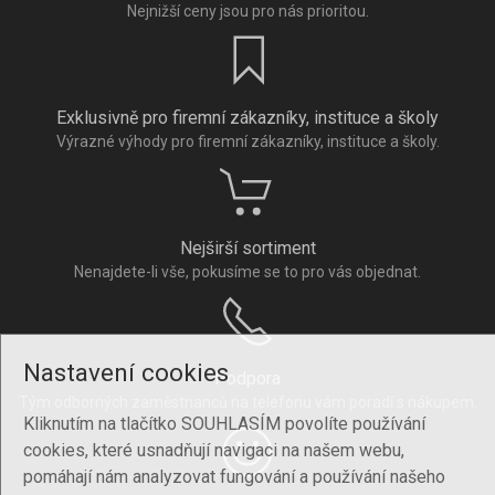
Nejnižší ceny jsou pro nás prioritou.
Exklusivně pro firemní zákazníky, instituce a školy
Výrazné výhody pro firemní zákazníky, instituce a školy.
Nejširší sortiment
Nenajdete-li vše, pokusíme se to pro vás objednat.
Nastavení cookies
Podpora
Tým odborných zaměstnanců na telefonu vám poradí s nákupem.
Kliknutím na tlačítko SOUHLASÍM povolíte používání
cookies, které usnadňují navigaci na našem webu,
pomáhají nám analyzovat fungování a používání našeho