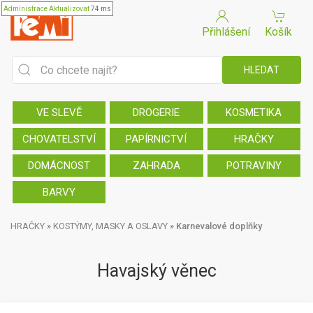
Administrace
Aktualizovat
74 ms
Přihlášení
Košík
VE SLEVĚ
DROGERIE
KOSMETIKA
CHOVATELSTVÍ
PAPÍRNICTVÍ
HRAČKY
DOMÁCNOST
ZAHRADA
POTRAVINY
BARVY
HRAČKY
»
KOSTÝMY, MASKY A OSLAVY
»
Karnevalové doplňky
Havajský věnec