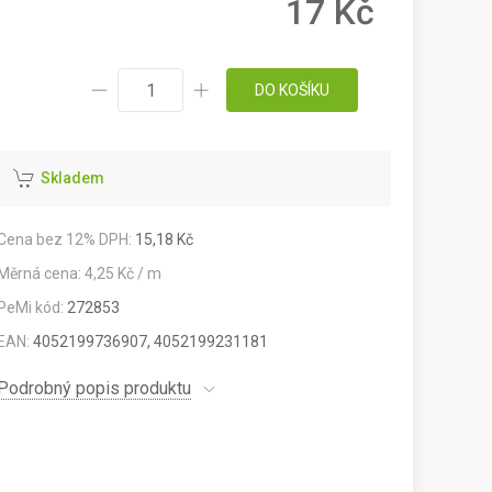
17 Kč
DO KOŠÍKU
Skladem
Cena bez 12% DPH:
15,18 Kč
Měrná cena: 4,25 Kč / m
PeMi kód:
272853
EAN:
4052199736907, 4052199231181
Podrobný popis produktu