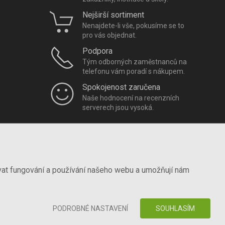
Nejširší sortiment
Nenajdete-li vše, pokusíme se to
pro vás objednat.
Podpora
Tým odborných zaměstnanců na
telefonu vám poradí s nákupem.
Spokojenost zaručena
Naše hodnocení na recenzních
serverech jsou vysoká.
vat fungování a používání našeho webu a umožňují nám
PODROBNÉ NASTAVENÍ
SOUHLASÍM