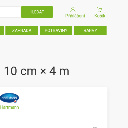
Přihlášení
Košík
T
ZAHRADA
POTRAVINY
BARVY
í, 10 cm × 4 m
Hartmann