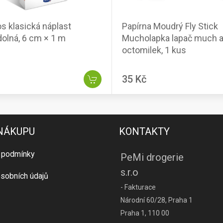
 klasická náplast
Papírna Moudrý Fly Stick
olná, 6 cm × 1 m
Mucholapka lapač much 
octomilek, 1 kus
35 Kč
 NÁKUPU
KONTAKTY
 podmínky
PeMi drogerie
s.r.o
sobních údajů
- Fakturace
Národní 60/28, Praha 1
Praha 1, 110 00