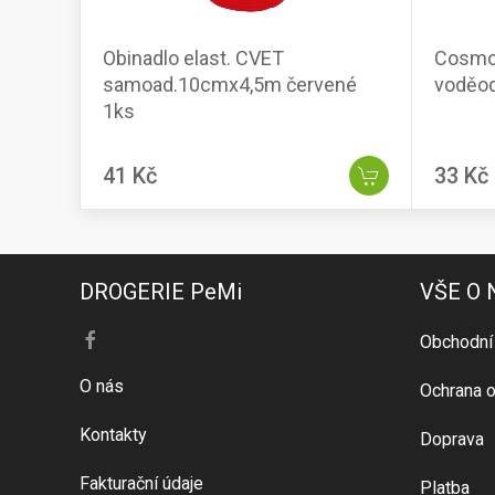
Obinadlo elast. CVET
Cosmos
samoad.10cmx4,5m červené
voděod
1ks
41 Kč
33 Kč
DROGERIE PeMi
VŠE O
Obchodní
O nás
Ochrana o
Kontakty
Doprava
Fakturační údaje
Platba