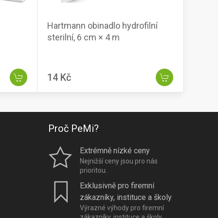
Hartmann obinadlo hydrofilní
a
sterilní, 6 cm × 4 m
14 Kč
Proč PeMi?
Extrémně nízké ceny
Nejnižší ceny jsou pro nás
prioritou.
Exklusivně pro firemní
zákazníky, instituce a školy
Výrazné výhody pro firemní
zákazníky, instituce a školy.