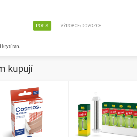
POPIS
VÝROBCE/DOVOZCE
 krytí ran.
m kupují