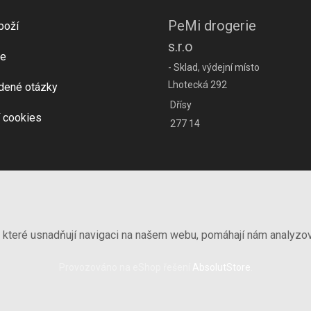
PeMi drogerie
boží
s.r.o
e
- Sklad, výdejní místo
Lhotecká 292
dené otázky
Dřísy
 cookies
277 14
, které usnadňují navigaci na našem webu, pomáhají nám analyzo
Provozováno na eShop řešení
AbsolutStore
.