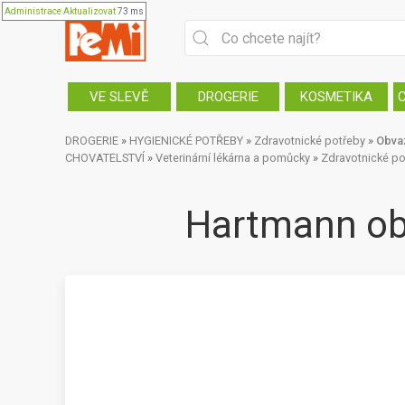
Administrace
Aktualizovat
73 ms
VE SLEVĚ
DROGERIE
KOSMETIKA
DROGERIE
»
HYGIENICKÉ POTŘEBY
»
Zdravotnické potřeby
»
Obva
CHOVATELSTVÍ
»
Veterinární lékárna a pomůcky
»
Zdravotnické po
Hartmann obin