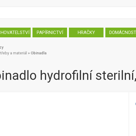
CHOVATELSTVÍ
PAPÍRNICTVÍ
HRAČKY
DOMÁCNOS
zy
třeby a materiál
»
Obinadla
adlo hydrofilní steriln