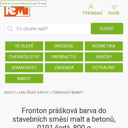
Administrace
Aktualizovat
72 ms
Přihlášení
Košík
VE SLEVĚ
DROGERIE
KOSMETIKA
CHOVATELSTVÍ
PAPÍRNICTVÍ
HRAČKY
DOMÁCNOST
ZAHRADA
POTRAVINY
BARVY
BARVY
»
MALÍŘSKÉ BARVY
»
TÓNOVACÍ BARVY
Fronton prášková barva do
stavebních směsí malt a betonů,
0191 šedá, 800 g