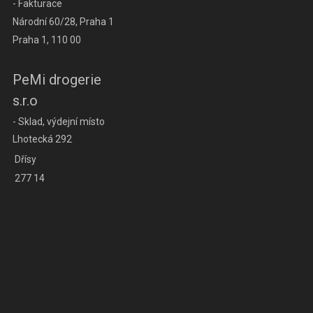
- Fakturace
Národní 60/28, Praha 1
Praha 1, 110 00
PeMi drogerie
s.r.o
- Sklad, výdejní místo
Lhotecká 292
Dřísy
277 14