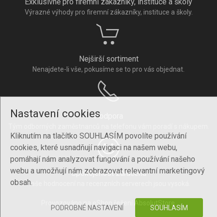
Exklusivně pro firemní zákazníky, instituce a školy
Výrazné výhody pro firemní zákazníky, instituce a školy.
Nejširší sortiment
Nenajdete-li vše, pokusíme se to pro vás objednat.
Nastavení cookies
Podpora
Tým odborných zaměstnanců na telefonu vám poradí s nákupem.
Kliknutím na tlačítko SOUHLASÍM povolíte používání
cookies, které usnadňují navigaci na našem webu,
pomáhají nám analyzovat fungování a používání našeho
webu a umožňují nám zobrazovat relevantní marketingový
Spokojenost zaručena
obsah.
Naše hodnocení na recenzních serverech jsou vysoká.
Provozováno na eShop řešení
AbsolutStore
.
PODROBNÉ NASTAVENÍ
SOUHLASÍM