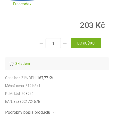
Francodex
203 Kč
DO KOŠÍKU
Skladem
Cena bez 21% DPH:
167,77 Kč
Měrná cena: 812 Kč / l
PeMi kód:
203954
EAN:
3283021724576
Podrobný popis produktu