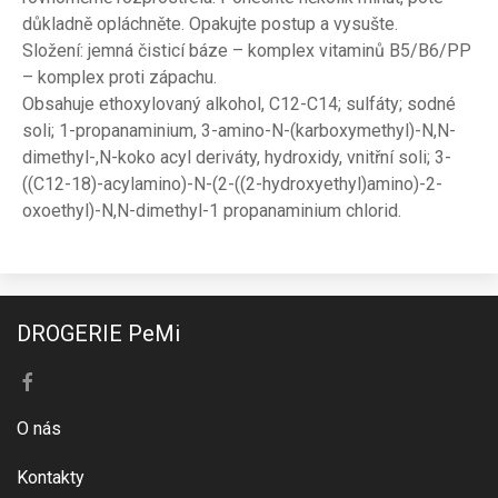
důkladně opláchněte. Opakujte postup a vysušte.
Složení: jemná čisticí báze – komplex vitaminů B5/B6/PP
– komplex proti zápachu.
Obsahuje ethoxylovaný alkohol, C12-C14; sulfáty; sodné
soli; 1-propanaminium, 3-amino-N-(karboxymethyl)-N,N-
dimethyl-,N-koko acyl deriváty, hydroxidy, vnitřní soli; 3-
((C12-18)-acylamino)-N-(2-((2-hydroxyethyl)amino)-2-
oxoethyl)-N,N-dimethyl-1 propanaminium chlorid.
DROGERIE PeMi
O nás
Kontakty