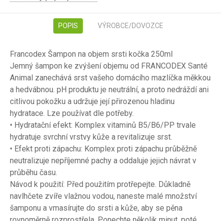
POPIS
VÝROBCE/DOVOZCE
Francodex Šampon na objem srsti kočka 250ml
Jemný šampon ke zvýšení objemu od FRANCODEX Santé
Animal zanechává srst vašeho domácího mazlíčka měkkou
a hedvábnou. pH produktu je neutrální, a proto nedráždí ani
citlivou pokožku a udržuje její přirozenou hladinu
hydratace. Lze používat dle potřeby.
• Hydratační efekt: Komplex vitaminů B5/B6/PP trvale
hydratuje svrchní vrstvy kůže a revitalizuje srst.
• Efekt proti zápachu: Komplex proti zápachu průběžně
neutralizuje nepříjemné pachy a oddaluje jejich návrat v
průběhu času.
Návod k použití: Před použitím protřepejte. Důkladně
navlhčete zvíře vlažnou vodou, naneste malé množství
šamponu a vmasírujte do srsti a kůže, aby se pěna
rovnoměrně rozprostřela. Ponechte několik minut, poté