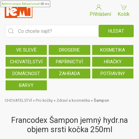
Administrace
Aktualizovat
68 ms
Přihlášení
Košík
VE SLEVĚ
DROGERIE
KOSMETIKA
CHOVATELSTVÍ
PAPÍRNICTVÍ
HRAČKY
DOMÁCNOST
ZAHRADA
POTRAVINY
BARVY
CHOVATELSTVÍ
»
Pro kočky
»
Zdraví a kosmetika
»
Šampon
Francodex Šampon jemný hydr.na
objem srsti kočka 250ml